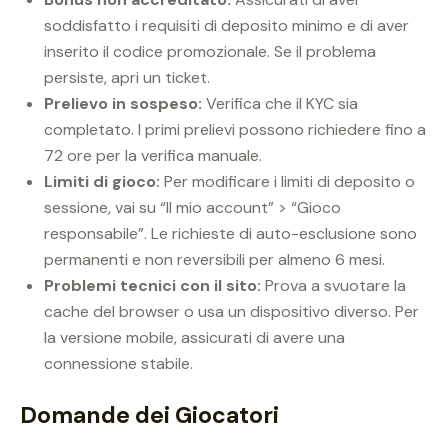
soddisfatto i requisiti di deposito minimo e di aver
inserito il codice promozionale. Se il problema
persiste, apri un ticket.
Prelievo in sospeso:
Verifica che il KYC sia
completato. I primi prelievi possono richiedere fino a
72 ore per la verifica manuale.
Limiti di gioco:
Per modificare i limiti di deposito o
sessione, vai su “Il mio account” > “Gioco
responsabile”. Le richieste di auto-esclusione sono
permanenti e non reversibili per almeno 6 mesi.
Problemi tecnici con il sito:
Prova a svuotare la
cache del browser o usa un dispositivo diverso. Per
la versione mobile, assicurati di avere una
connessione stabile.
Domande dei Giocatori