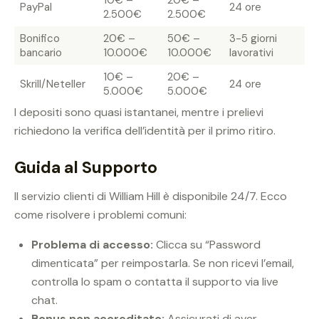
10€ –
20€ –
PayPal
24 ore
2.500€
2.500€
Bonifico
20€ –
50€ –
3-5 giorni
bancario
10.000€
10.000€
lavorativi
10€ –
20€ –
Skrill/Neteller
24 ore
5.000€
5.000€
I depositi sono quasi istantanei, mentre i prelievi
richiedono la verifica dell’identità per il primo ritiro.
Guida al Supporto
Il servizio clienti di William Hill è disponibile 24/7. Ecco
come risolvere i problemi comuni:
Problema di accesso:
Clicca su “Password
dimenticata” per reimpostarla. Se non ricevi l’email,
controlla lo spam o contatta il supporto via live
chat.
Bonus non accreditato:
Assicurati di aver