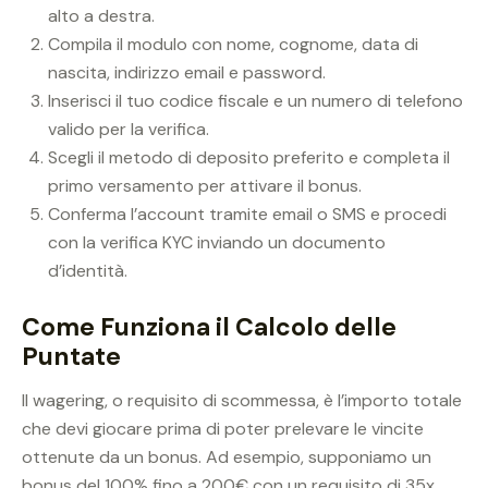
alto a destra.
Compila il modulo con nome, cognome, data di
nascita, indirizzo email e password.
Inserisci il tuo codice fiscale e un numero di telefono
valido per la verifica.
Scegli il metodo di deposito preferito e completa il
primo versamento per attivare il bonus.
Conferma l’account tramite email o SMS e procedi
con la verifica KYC inviando un documento
d’identità.
Come Funziona il Calcolo delle
Puntate
Il wagering, o requisito di scommessa, è l’importo totale
che devi giocare prima di poter prelevare le vincite
ottenute da un bonus. Ad esempio, supponiamo un
bonus del 100% fino a 200€ con un requisito di 35x