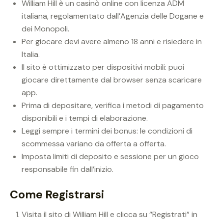
William Hill è un casinò online con licenza ADM
italiana, regolamentato dall’Agenzia delle Dogane e
dei Monopoli.
Per giocare devi avere almeno 18 anni e risiedere in
Italia.
Il sito è ottimizzato per dispositivi mobili: puoi
giocare direttamente dal browser senza scaricare
app.
Prima di depositare, verifica i metodi di pagamento
disponibili e i tempi di elaborazione.
Leggi sempre i termini dei bonus: le condizioni di
scommessa variano da offerta a offerta.
Imposta limiti di deposito e sessione per un gioco
responsabile fin dall’inizio.
Come Registrarsi
Visita il sito di William Hill e clicca su “Registrati” in