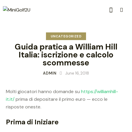
UNCATEGORIZED
Guida pratica a William Hill
Italia: iscrizione e calcolo
scommesse
ADMIN
June 16, 2018
Molti giocatori hanno domande su
https://williamhill-
it.it/
prima di depositare il primo euro — ecco le
risposte oneste.
Prima di Iniziare