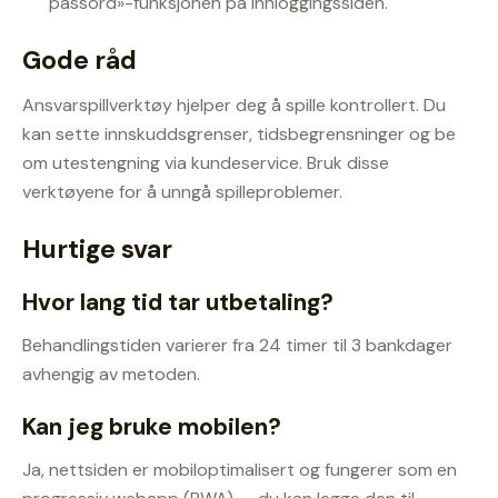
passord»-funksjonen på innloggingssiden.
Gode råd
Ansvarspillverktøy hjelper deg å spille kontrollert. Du
kan sette innskuddsgrenser, tidsbegrensninger og be
om utestengning via kundeservice. Bruk disse
verktøyene for å unngå spilleproblemer.
Hurtige svar
Hvor lang tid tar utbetaling?
Behandlingstiden varierer fra 24 timer til 3 bankdager
avhengig av metoden.
Kan jeg bruke mobilen?
Ja, nettsiden er mobiloptimalisert og fungerer som en