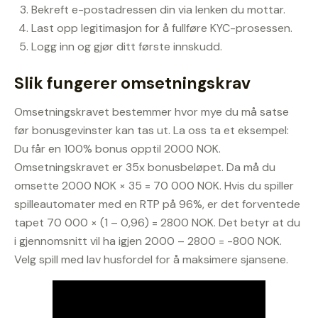
Bekreft e-postadressen din via lenken du mottar.
Last opp legitimasjon for å fullføre KYC-prosessen.
Logg inn og gjør ditt første innskudd.
Slik fungerer omsetningskrav
Omsetningskravet bestemmer hvor mye du må satse
før bonusgevinster kan tas ut. La oss ta et eksempel:
Du får en 100% bonus opptil 2000 NOK.
Omsetningskravet er 35x bonusbeløpet. Da må du
omsette 2000 NOK × 35 = 70 000 NOK. Hvis du spiller
spilleautomater med en RTP på 96%, er det forventede
tapet 70 000 × (1 – 0,96) = 2800 NOK. Det betyr at du
i gjennomsnitt vil ha igjen 2000 – 2800 = -800 NOK.
Velg spill med lav husfordel for å maksimere sjansene.