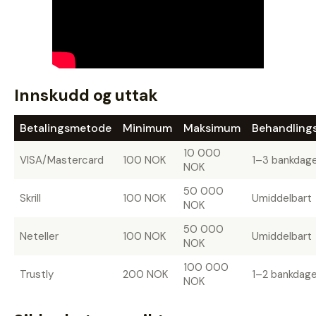
Innskudd og uttak
Betalingsmetode
Minimum
Maksimum
Behandlings
10 000
VISA/Mastercard
100 NOK
1–3 bankdage
NOK
50 000
Skrill
100 NOK
Umiddelbart
NOK
50 000
Neteller
100 NOK
Umiddelbart
NOK
100 000
Trustly
200 NOK
1–2 bankdage
NOK