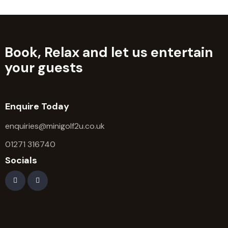
Book, Relax and let us entertain
your guests
Enquire Today
enquiries@minigolf2u.co.uk
01271 316740
Socials