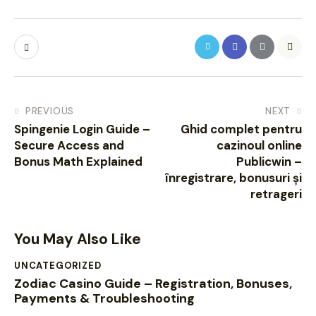
PREVIOUS
NEXT
Spingenie Login Guide –
Ghid complet pentru
Secure Access and
cazinoul online
Bonus Math Explained
Publicwin –
înregistrare, bonusuri și
retrageri
You May Also Like
UNCATEGORIZED
Zodiac Casino Guide – Registration, Bonuses,
Payments & Troubleshooting