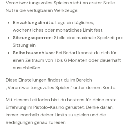
Verantwortungsvolles Spielen steht an erster Stelle.
Nutze die verfügbaren Werkzeuge:
Einzahlungslimits:
Lege ein tägliches,
wöchentliches oder monatliches Limit fest.
Sitzungssperren:
Stelle eine maximale Spielzeit pro
Sitzung ein.
Selbstausschluss:
Bei Bedarf kannst du dich für
einen Zeitraum von 1 bis 6 Monaten oder dauerhaft
ausschließen.
Diese Einstellungen findest du im Bereich
„Verantwortungsvolles Spielen“ unter deinem Konto.
Mit diesem Leitfaden bist du bestens für deine erste
Erfahrung im Pistolo-Kasino gerüstet. Denke daran,
immer innerhalb deiner Limits zu spielen und die
Bedingungen genau zu lesen.