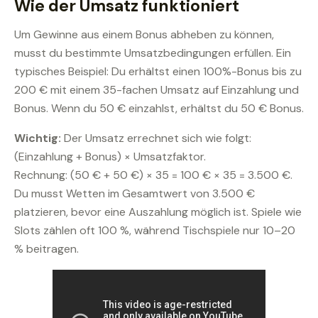
Wie der Umsatz funktioniert
Um Gewinne aus einem Bonus abheben zu können,
musst du bestimmte Umsatzbedingungen erfüllen. Ein
typisches Beispiel: Du erhältst einen 100%-Bonus bis zu
200 € mit einem 35-fachen Umsatz auf Einzahlung und
Bonus. Wenn du 50 € einzahlst, erhältst du 50 € Bonus.
Wichtig:
Der Umsatz errechnet sich wie folgt:
(Einzahlung + Bonus) × Umsatzfaktor.
Rechnung: (50 € + 50 €) × 35 = 100 € × 35 = 3.500 €.
Du musst Wetten im Gesamtwert von 3.500 €
platzieren, bevor eine Auszahlung möglich ist. Spiele wie
Slots zählen oft 100 %, während Tischspiele nur 10–20
% beitragen.