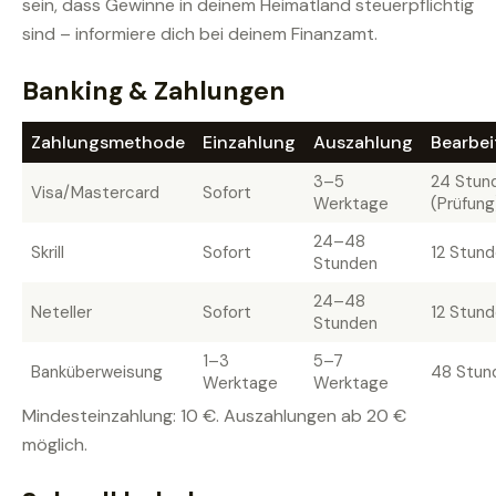
sein, dass Gewinne in deinem Heimatland steuerpflichtig
sind – informiere dich bei deinem Finanzamt.
Banking & Zahlungen
Zahlungsmethode
Einzahlung
Auszahlung
Bearbei
3–5
24 Stun
Visa/Mastercard
Sofort
Werktage
(Prüfung
24–48
Skrill
Sofort
12 Stun
Stunden
24–48
Neteller
Sofort
12 Stun
Stunden
1–3
5–7
Banküberweisung
48 Stun
Werktage
Werktage
Mindesteinzahlung: 10 €. Auszahlungen ab 20 €
möglich.