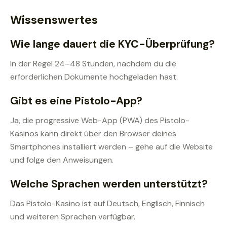
Wissenswertes
Wie lange dauert die KYC-Überprüfung?
In der Regel 24–48 Stunden, nachdem du die
erforderlichen Dokumente hochgeladen hast.
Gibt es eine Pistolo-App?
Ja, die progressive Web-App (PWA) des Pistolo-
Kasinos kann direkt über den Browser deines
Smartphones installiert werden – gehe auf die Website
und folge den Anweisungen.
Welche Sprachen werden unterstützt?
Das Pistolo-Kasino ist auf Deutsch, Englisch, Finnisch
und weiteren Sprachen verfügbar.