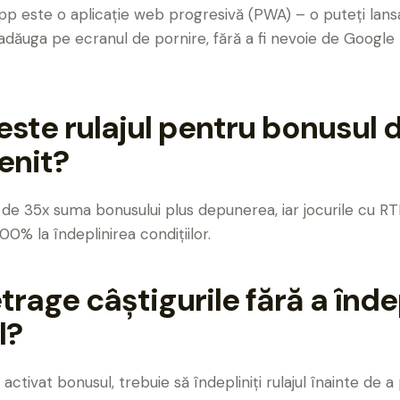
pp este o aplicație web progresivă (PWA) – o puteți lans
adăuga pe ecranul de pornire, fără a fi nevoie de Google 
este rulajul pentru bonusul 
enit?
e de 35x suma bonusului plus depunerea, iar jocurile cu RT
00% la îndeplinirea condițiilor.
trage câștigurile fără a înde
l?
 activat bonusul, trebuie să îndepliniți rulajul înainte de a