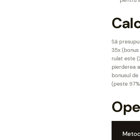
pentru a
Calc
Să presupu
35x (bonus
rulat este 
pierderea a
bonusul de 
(peste 97%)
Oper
Meto