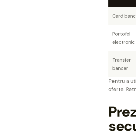
Card banc
Portofel
electronic
Transfer
bancar
Pentru a ut
oferte. Ret
Prez
secu