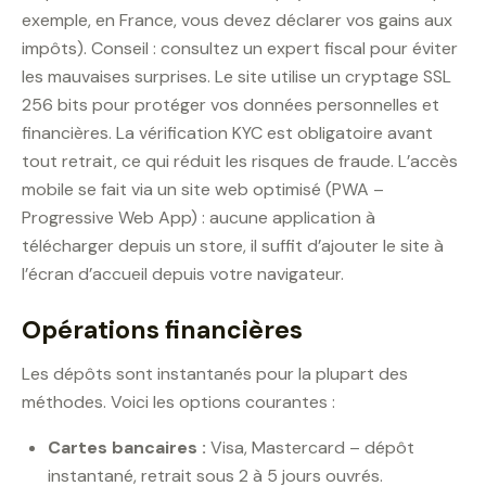
exemple, en France, vous devez déclarer vos gains aux
impôts). Conseil : consultez un expert fiscal pour éviter
les mauvaises surprises. Le site utilise un cryptage SSL
256 bits pour protéger vos données personnelles et
financières. La vérification KYC est obligatoire avant
tout retrait, ce qui réduit les risques de fraude. L’accès
mobile se fait via un site web optimisé (PWA –
Progressive Web App) : aucune application à
télécharger depuis un store, il suffit d’ajouter le site à
l’écran d’accueil depuis votre navigateur.
Opérations financières
Les dépôts sont instantanés pour la plupart des
méthodes. Voici les options courantes :
Cartes bancaires :
Visa, Mastercard – dépôt
instantané, retrait sous 2 à 5 jours ouvrés.