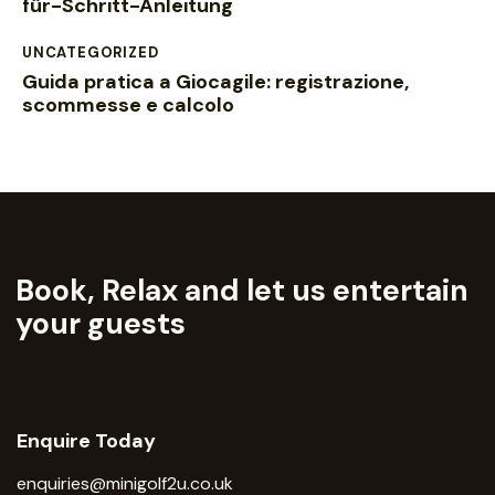
für-Schritt-Anleitung
UNCATEGORIZED
Guida pratica a Giocagile: registrazione,
scommesse e calcolo
Book, Relax and let us entertain
your guests
Enquire Today
enquiries@minigolf2u.co.uk