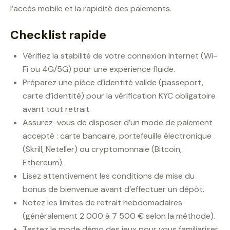
l’accès mobile et la rapidité des paiements.
Checklist rapide
Vérifiez la stabilité de votre connexion Internet (Wi-
Fi ou 4G/5G) pour une expérience fluide.
Préparez une pièce d’identité valide (passeport,
carte d’identité) pour la vérification KYC obligatoire
avant tout retrait.
Assurez-vous de disposer d’un mode de paiement
accepté : carte bancaire, portefeuille électronique
(Skrill, Neteller) ou cryptomonnaie (Bitcoin,
Ethereum).
Lisez attentivement les conditions de mise du
bonus de bienvenue avant d’effectuer un dépôt.
Notez les limites de retrait hebdomadaires
(généralement 2 000 à 7 500 € selon la méthode).
Testez le mode démo des jeux pour vous familiariser