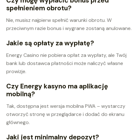
Czy mogę wypłacić bonus przed
spełnieniem obrotu?
Nie, musisz najpierw spełnić warunki obrotu. W
przeciwnym razie bonus i wygrane zostaną anulowane.
Jakie są opłaty za wypłatę?
Energy Casino nie pobiera opłat za wypłaty, ale Twój
bank lub dostawca płatności może naliczyć własne
prowizje.
Czy Energy kasyno ma aplikację
mobilną?
Tak, dostępna jest wersja mobilna PWA – wystarczy
otworzyć stronę w przeglądarce i dodać do ekranu
głównego.
Jaki jest minimalny depozyt?