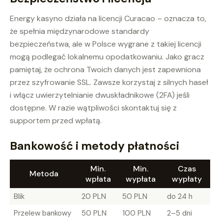
Energy kasyno działa na licencji Curacao – oznacza to,
że spełnia międzynarodowe standardy
bezpieczeństwa, ale w Polsce wygrane z takiej licencji
mogą podlegać lokalnemu opodatkowaniu. Jako gracz
pamiętaj, że ochrona Twoich danych jest zapewniona
przez szyfrowanie SSL. Zawsze korzystaj z silnych haseł
i włącz uwierzytelnianie dwuskładnikowe (2FA) jeśli
dostępne. W razie wątpliwości skontaktuj się z
supportem przed wpłatą.
Bankowość i metody płatności
Min.
Min.
Czas
Metoda
wpłata
wypłata
wypłaty
Blik
20 PLN
50 PLN
do 24 h
Przelew bankowy
50 PLN
100 PLN
2–5 dni