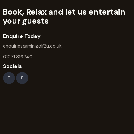
Book, Relax and let us entertain
your guests
Enquire Today
enquiries@minigolf2u.co.uk
01271 316740
Socials