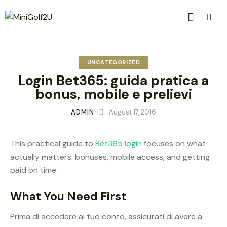
UNCATEGORIZED
Login Bet365: guida pratica a
bonus, mobile e prelievi
ADMIN
August 17, 2016
This practical guide to
Bet365 login
focuses on what
actually matters: bonuses, mobile access, and getting
paid on time.
What You Need First
Prima di accedere al tuo conto, assicurati di avere a