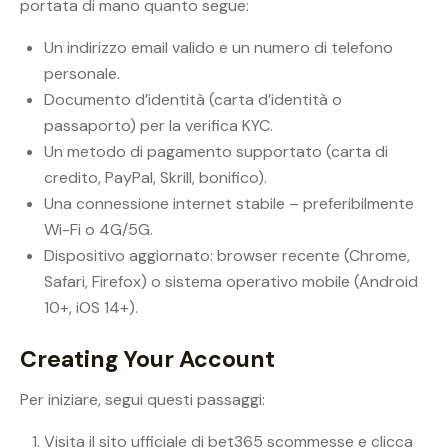
portata di mano quanto segue:
Un indirizzo email valido e un numero di telefono
personale.
Documento d’identità (carta d’identità o
passaporto) per la verifica KYC.
Un metodo di pagamento supportato (carta di
credito, PayPal, Skrill, bonifico).
Una connessione internet stabile – preferibilmente
Wi-Fi o 4G/5G.
Dispositivo aggiornato: browser recente (Chrome,
Safari, Firefox) o sistema operativo mobile (Android
10+, iOS 14+).
Creating Your Account
Per iniziare, segui questi passaggi:
Visita il sito ufficiale di bet365 scommesse e clicca