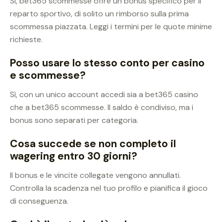
Sì, bet365 scommesse offre un bonus specifico per il
reparto sportivo, di solito un rimborso sulla prima
scommessa piazzata. Leggi i termini per le quote minime
richieste.
Posso usare lo stesso conto per casino
e scommesse?
Sì, con un unico account accedi sia a bet365 casino
che a bet365 scommesse. Il saldo è condiviso, ma i
bonus sono separati per categoria.
Cosa succede se non completo il
wagering entro 30 giorni?
Il bonus e le vincite collegate vengono annullati.
Controlla la scadenza nel tuo profilo e pianifica il gioco
di conseguenza.