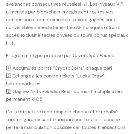
avalanches consécutives réussies​​[₃₁]​​​ . Les niveaux VIP
alimentés par blockchain enregistrent toutes vos
actions sous forme immuable : points gagnés sont
convertibles immédiatement en NFT uniques offrant
accès exclusif à tables privées ou tours bonus spéciaux​​
[₃₂]​​​ .
Programme type proposé par
CryptoSpin Palace
:
1️⃣ Accumulez points “CryptoCoins” chaque pari
2️⃣ Échangez-les contre tickets “Lucky Draw”
hebdomadaires
3️⃣ Gagnez NFTs «Golden Reel» donnant multiplicateur
permanent x1·05​
Cette structure rend tangible chaque effort réalisé
tout en garantissant transparence totale — aucune
perte ni manipulation possible car toutes transactions