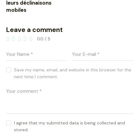
leurs déclinaisons
mobiles
Leave a comment
0.0
/
5
Save my name, email, and website in this browser for the
next time I comment.
I agree that my submitted data is being collected and
stored.