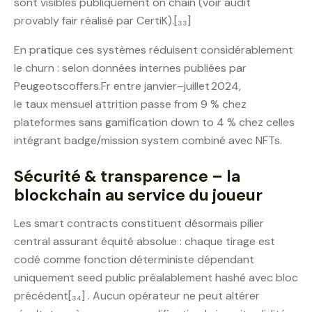
sont visibles publiquement on chain ​(voir audit
provably fair réalisé par CertiK)​​​​.[₃₃]
En pratique ces systèmes réduisent considérablement
le churn : selon données internes publiées par
Peugeotscoffers.Fr entre janvier–juillet 2024,
le taux mensuel attrition passe from 9 % chez
plateformes sans gamification down to 4 % chez celles
intégrant badge/mission system combiné avec NFTs.
Sécurité & transparence – la
blockchain au service du joueur
Les smart contracts constituent désormais pilier
central assurant équité absolue : chaque tirage est
codé comme fonction déterministe dépendant
uniquement seed public préalablement hashé avec bloc
précédent​​​​[₃₄]​​​​ . Aucun opérateur ne peut altérer