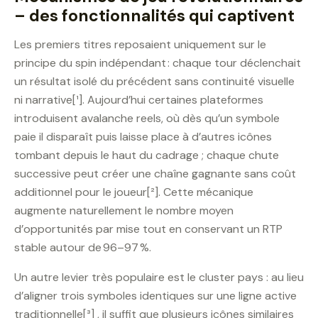
– des fonctionnalités qui captivent
Les premiers titres reposaient uniquement sur le
principe du spin indépendant : chaque tour déclenchait
un résultat isolé du précédent sans continuité visuelle
ni narrative​[¹]​. Aujourd’hui certaines plateformes
introduisent avalanche reels, où dès qu’un symbole
paie il disparaît puis laisse place à d’autres icônes
tombant depuis le haut du cadrage ; chaque chute
successive peut créer une chaîne gagnante sans coût
additionnel pour le joueur​[²]​. Cette mécanique
augmente naturellement le nombre moyen
d’opportunités par mise tout en conservant un RTP
stable autour de 96–97 %.
Un autre levier très populaire est le cluster pays : au lieu
d’aligner trois symboles identiques sur une ligne active
traditionnelle​[³]​ , il suffit que plusieurs icônes similaires