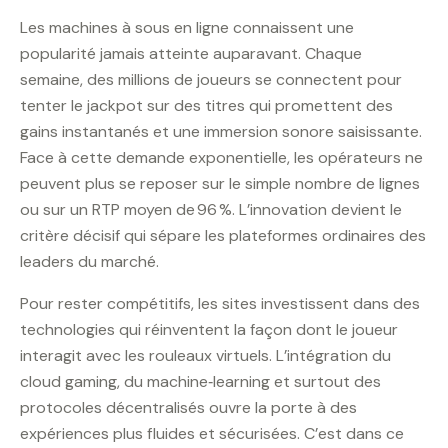
Les machines à sous en ligne connaissent une
popularité jamais atteinte auparavant. Chaque
semaine, des millions de joueurs se connectent pour
tenter le jackpot sur des titres qui promettent des
gains instantanés et une immersion sonore saisissante.
Face à cette demande exponentielle, les opérateurs ne
peuvent plus se reposer sur le simple nombre de lignes
ou sur un RTP moyen de 96 %. L’innovation devient le
critère décisif qui sépare les plateformes ordinaires des
leaders du marché.
Pour rester compétitifs, les sites investissent dans des
technologies qui réinventent la façon dont le joueur
interagit avec les rouleaux virtuels. L’intégration du
cloud gaming, du machine‑learning et surtout des
protocoles décentralisés ouvre la porte à des
expériences plus fluides et sécurisées. C’est dans ce