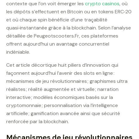
contexte que l’on voit émerger les
crypto casinos
, où
les dépôts s’effectuent en Bitcoin ou en tokens ERC‑20
et où chaque spin bénéficie d’une traçabilité
quasi‑instantanée grâce à la blockchain. Selon l’analyse
détaillée de Peugeotscooters.Fr, ces plateformes
offrent aujourd’hui un avantage concurrentiel
indéniable.
Cet article décortique huit piliers d’innovation qui
façonnent aujourd’hui l’avenir des slots en ligne :
mécanismes de jeu révolutionnaires ; graphismes ultra
réalistes ; réalité augmentée et virtuelle ; narration
interactive ; modèles économiques basés sur la
cryptomonnaie ; personnalisation via l’intelligence
artificielle ; gamification avancée ainsi que sécurité
renforcée par la blockchain.
Mécanismes de jeu révolutionnaires