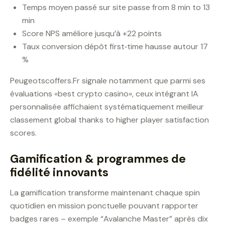
Temps moyen passé sur site passe from 8 min to 13
min
Score NPS améliore jusqu’à +22 points
Taux conversion dépôt first‐time hausse autour 17
%
Peugeotscoffers.Fr signale notamment que parmi ses
évaluations «best crypto casino», ceux intégrant IA
personnalisée affichaient systématiquement meilleur
classement global thanks to higher player satisfaction
scores.
Gamification & programmes de
fidélité innovants
La gamification transforme maintenant chaque spin
quotidien en mission ponctuelle pouvant rapporter
badges rares ­– exemple “Avalanche Master” après dix