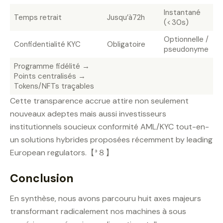
Instantané
Temps retrait
Jusqu’à72h
(< 30s)
Optionnelle /
Confidentialité KYC
Obligatoire
pseudonyme
Programme fidélité →
Points centralisés →
Tokens/NFTs traçables
Cette transparence accrue attire non seulement
nouveaux adeptes mais aussi investisseurs
institutionnels soucieux conformité AML/KYC tout-en-
un solutions hybrides proposées récemment by leading
European regulators.【³８】
Conclusion
En synthèse, nous avons parcouru huit axes majeurs
transformant radicalement nos machines à sous