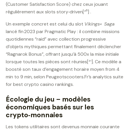
(Customer Satisfaction Score) chez ceux jouant
régulièrement aux slots story‑driven​​​[²⁰]​ .
Un exemple concret est celui du slot
Vikings« Saga
lancé fin 2023 par Pragmatic Play : il combine missions
quotidiennes “raid” avec collection progressive
d’objets mythiques permettant finalement déclencher
“Ragnarok Bonus”, offrant jusqu’à 500x la mise initiale
lorsque toutes les pièces sont réunies​​[²¹]​. Ce modèle a
boosté son taux d’engagement horaire moyen from 4
min to 9 min, selon Peugeotscooters.Fr’s analytics suite
for best crypto casino rankings.​
Écologie du jeu – modèles
économiques basés sur les
crypto‑monnaies
Les tokens utilitaires sont devenus monnaie courante