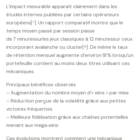
L’impact mesurable apparaît clairement dans les
études internes publiées par certains opérateurs
européens​[⁷]​. Un rapport comparatif montre que le
temps moyen passé par session passe
de 7 minutessurles jeux classiques à 12 minutessur ceux
incorporant avalanche ou cluster​[⁸]​. De même le taux
de rétention mensuel augmente d’environ 18 % lorsqu’un
portefeuille contient au moins deux titres utilisant ces
mécaniques.​
Principaux bénéfices observés
– Augmentation du nombre moyen d’« wins » par mise
– Réduction perçue de la volatilité grâce aux petites
victoires fréquentes
– Meilleure fidélisation grâce aux chaînes potentielles
menant aux mega‑wins
Ces évolutions montrent comment une mécanique