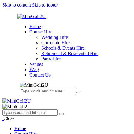
Skip to content
Skip to footer
Home
Course Hire
Wedding Hire
Corporate Hire
Schools & Events Hire
Retirement & Residential Hire
Party Hire
Venues
FAQ
Contact Us
Close
Home
Course Hire