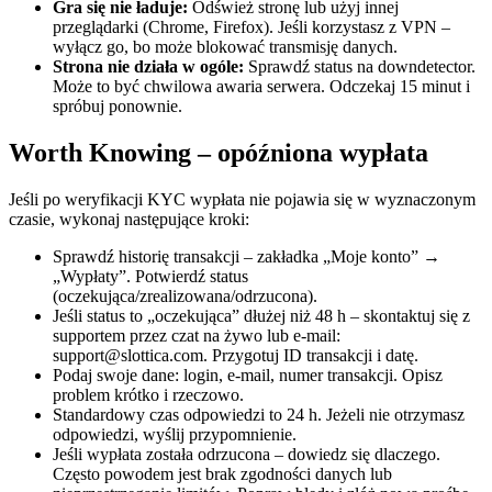
Gra się nie ładuje:
Odśwież stronę lub użyj innej
przeglądarki (Chrome, Firefox). Jeśli korzystasz z VPN –
wyłącz go, bo może blokować transmisję danych.
Strona nie działa w ogóle:
Sprawdź status na downdetector.
Może to być chwilowa awaria serwera. Odczekaj 15 minut i
spróbuj ponownie.
Worth Knowing – opóźniona wypłata
Jeśli po weryfikacji KYC wypłata nie pojawia się w wyznaczonym
czasie, wykonaj następujące kroki:
Sprawdź historię transakcji – zakładka „Moje konto” →
„Wypłaty”. Potwierdź status
(oczekująca/zrealizowana/odrzucona).
Jeśli status to „oczekująca” dłużej niż 48 h – skontaktuj się z
supportem przez czat na żywo lub e-mail:
support@slottica.com. Przygotuj ID transakcji i datę.
Podaj swoje dane: login, e-mail, numer transakcji. Opisz
problem krótko i rzeczowo.
Standardowy czas odpowiedzi to 24 h. Jeżeli nie otrzymasz
odpowiedzi, wyślij przypomnienie.
Jeśli wypłata została odrzucona – dowiedz się dlaczego.
Często powodem jest brak zgodności danych lub