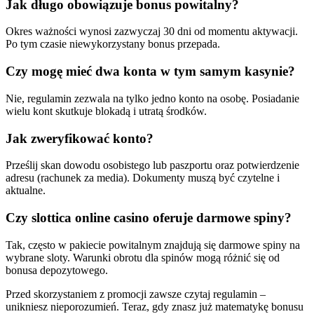
Jak długo obowiązuje bonus powitalny?
Okres ważności wynosi zazwyczaj 30 dni od momentu aktywacji.
Po tym czasie niewykorzystany bonus przepada.
Czy mogę mieć dwa konta w tym samym kasynie?
Nie, regulamin zezwala na tylko jedno konto na osobę. Posiadanie
wielu kont skutkuje blokadą i utratą środków.
Jak zweryfikować konto?
Prześlij skan dowodu osobistego lub paszportu oraz potwierdzenie
adresu (rachunek za media). Dokumenty muszą być czytelne i
aktualne.
Czy slottica online casino oferuje darmowe spiny?
Tak, często w pakiecie powitalnym znajdują się darmowe spiny na
wybrane sloty. Warunki obrotu dla spinów mogą różnić się od
bonusa depozytowego.
Przed skorzystaniem z promocji zawsze czytaj regulamin –
unikniesz nieporozumień. Teraz, gdy znasz już matematykę bonusu