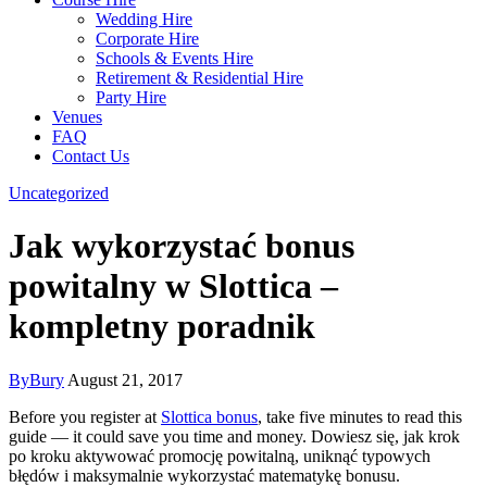
Wedding Hire
Corporate Hire
Schools & Events Hire
Retirement & Residential Hire
Party Hire
Venues
FAQ
Contact Us
Uncategorized
Jak wykorzystać bonus
powitalny w Slottica –
kompletny poradnik
By
Bury
August 21, 2017
Before you register at
Slottica bonus
, take five minutes to read this
guide — it could save you time and money. Dowiesz się, jak krok
po kroku aktywować promocję powitalną, uniknąć typowych
błędów i maksymalnie wykorzystać matematykę bonusu.