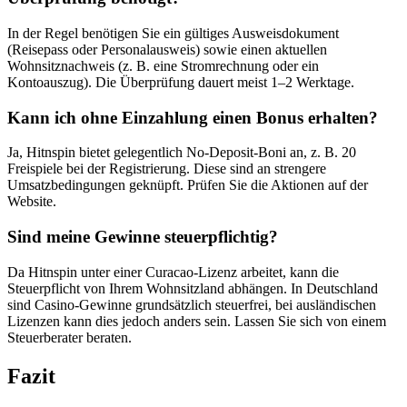
In der Regel benötigen Sie ein gültiges Ausweisdokument
(Reisepass oder Personalausweis) sowie einen aktuellen
Wohnsitznachweis (z. B. eine Stromrechnung oder ein
Kontoauszug). Die Überprüfung dauert meist 1–2 Werktage.
Kann ich ohne Einzahlung einen Bonus erhalten?
Ja, Hitnspin bietet gelegentlich No-Deposit-Boni an, z. B. 20
Freispiele bei der Registrierung. Diese sind an strengere
Umsatzbedingungen geknüpft. Prüfen Sie die Aktionen auf der
Website.
Sind meine Gewinne steuerpflichtig?
Da Hitnspin unter einer Curacao-Lizenz arbeitet, kann die
Steuerpflicht von Ihrem Wohnsitzland abhängen. In Deutschland
sind Casino-Gewinne grundsätzlich steuerfrei, bei ausländischen
Lizenzen kann dies jedoch anders sein. Lassen Sie sich von einem
Steuerberater beraten.
Fazit