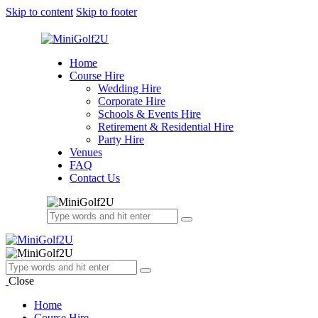
Skip to content
Skip to footer
Home
Course Hire
Wedding Hire
Corporate Hire
Schools & Events Hire
Retirement & Residential Hire
Party Hire
Venues
FAQ
Contact Us
Close
Home
Course Hire