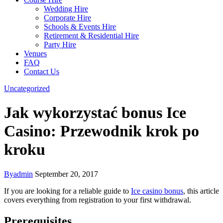
Wedding Hire
Corporate Hire
Schools & Events Hire
Retirement & Residential Hire
Party Hire
Venues
FAQ
Contact Us
Uncategorized
Jak wykorzystać bonus Ice
Casino: Przewodnik krok po
kroku
By
admin
September 20, 2017
If you are looking for a reliable guide to
Ice casino bonus
, this article
covers everything from registration to your first withdrawal.
Prerequisites