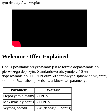
tym depozytów i wypłat.
Welcome Offer Explained
Bonus powitalny przyznawany jest w formie dopasowania do
pierwszego depozytu. Standardowo otrzymujesz 100%
dopasowania do 500 PLN oraz 50 darmowych spinów na wybrany
slot. Poniższa tabela przedstawia kluczowe parametry:
Parametr
Wartość
Depozyt minimalny
50 PLN
Maksymalny bonus
500 PLN
Wymóg obrotu
35x (depozyt + bonus)