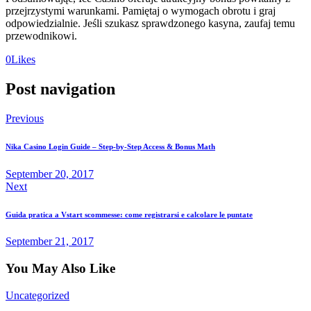
przejrzystymi warunkami. Pamiętaj o wymogach obrotu i graj
odpowiedzialnie. Jeśli szukasz sprawdzonego kasyna, zaufaj temu
przewodnikowi.
0
Likes
Post navigation
Previous
Nika Casino Login Guide – Step-by-Step Access & Bonus Math
September 20, 2017
Next
Guida pratica a Vstart scommesse: come registrarsi e calcolare le puntate
September 21, 2017
You May Also Like
Uncategorized