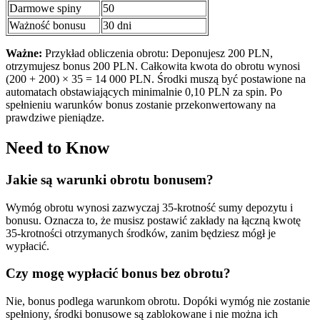
Darmowe spiny
50
Ważność bonusu
30 dni
Ważne:
Przykład obliczenia obrotu: Deponujesz 200 PLN,
otrzymujesz bonus 200 PLN. Całkowita kwota do obrotu wynosi
(200 + 200) × 35 = 14 000 PLN. Środki muszą być postawione na
automatach obstawiających minimalnie 0,10 PLN za spin. Po
spełnieniu warunków bonus zostanie przekonwertowany na
prawdziwe pieniądze.
Need to Know
Jakie są warunki obrotu bonusem?
Wymóg obrotu wynosi zazwyczaj 35-krotność sumy depozytu i
bonusu. Oznacza to, że musisz postawić zakłady na łączną kwotę
35-krotności otrzymanych środków, zanim będziesz mógł je
wypłacić.
Czy mogę wypłacić bonus bez obrotu?
Nie, bonus podlega warunkom obrotu. Dopóki wymóg nie zostanie
spełniony, środki bonusowe są zablokowane i nie można ich