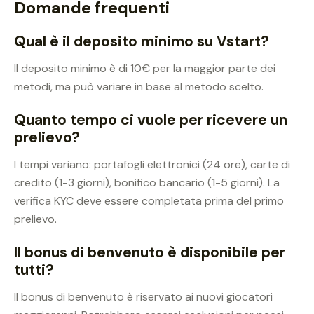
Domande frequenti
Qual è il deposito minimo su Vstart?
Il deposito minimo è di 10€ per la maggior parte dei
metodi, ma può variare in base al metodo scelto.
Quanto tempo ci vuole per ricevere un
prelievo?
I tempi variano: portafogli elettronici (24 ore), carte di
credito (1-3 giorni), bonifico bancario (1-5 giorni). La
verifica KYC deve essere completata prima del primo
prelievo.
Il bonus di benvenuto è disponibile per
tutti?
Il bonus di benvenuto è riservato ai nuovi giocatori