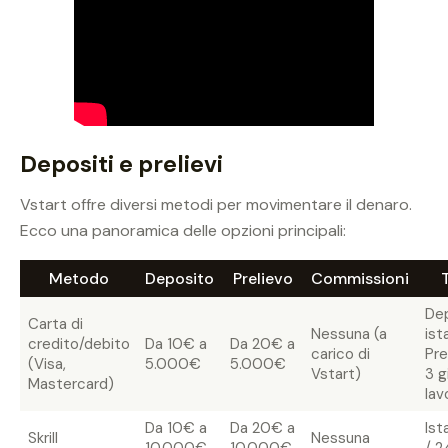
Depositi e prelievi
Vstart offre diversi metodi per movimentare il denaro.
Ecco una panoramica delle opzioni principali:
Metodo
Deposito
Prelievo
Commissioni
Dep
Carta di
Nessuna (a
ist
credito/debito
Da 10€ a
Da 20€ a
carico di
Pre
(Visa,
5.000€
5.000€
Vstart)
3 g
Mastercard)
lav
Da 10€ a
Da 20€ a
Ist
Skrill
Nessuna