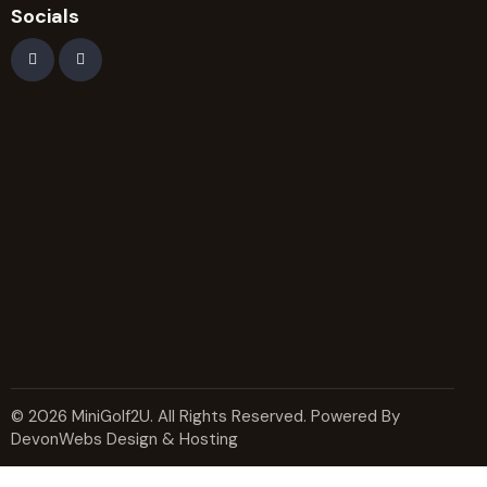
Socials
© 2026 MiniGolf2U. All Rights Reserved. Powered By
DevonWebs Design & Hosting