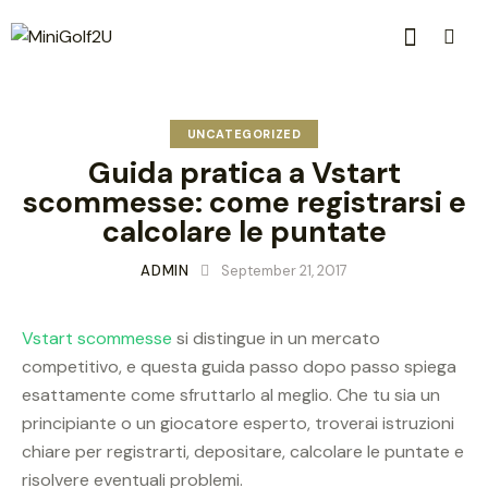
UNCATEGORIZED
Guida pratica a Vstart
scommesse: come registrarsi e
calcolare le puntate
ADMIN
September 21, 2017
Vstart scommesse
si distingue in un mercato
competitivo, e questa guida passo dopo passo spiega
esattamente come sfruttarlo al meglio. Che tu sia un
principiante o un giocatore esperto, troverai istruzioni
chiare per registrarti, depositare, calcolare le puntate e
risolvere eventuali problemi.