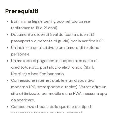
Prerequisiti
Età minima legale per il gioco nel tuo paese
(solitamente 18 o 21 anni).
Documento d’identità valido (carta d’identità,
passaporto o patente di guida) per la verifica KYC.
Un indirizzo email attivo e un numero di telefono
personale.
Un metodo di pagamento supportato: carta di
credito/debito, portafoglio elettronico (Skrill,
Neteller) o bonifico bancario.
Connessione internet stabile e un dispositivo
moderno (PC, smartphone o tablet). Vstart offre un
sito ottimizzato per mobile e una PWA, nessuna app
da scaricare.
Conoscenza di base delle quote e dei tipi di