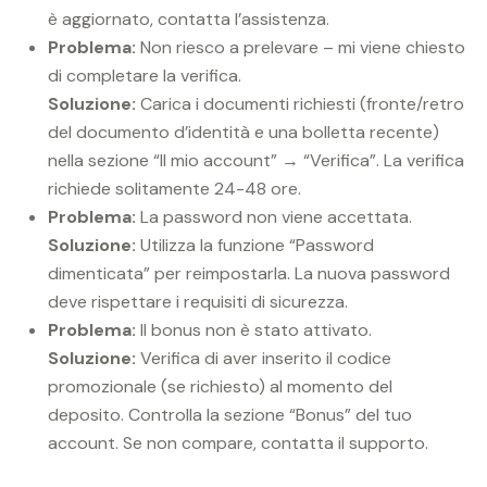
è aggiornato, contatta l’assistenza.
Problema:
Non riesco a prelevare – mi viene chiesto
di completare la verifica.
Soluzione:
Carica i documenti richiesti (fronte/retro
del documento d’identità e una bolletta recente)
nella sezione “Il mio account” → “Verifica”. La verifica
richiede solitamente 24-48 ore.
Problema:
La password non viene accettata.
Soluzione:
Utilizza la funzione “Password
dimenticata” per reimpostarla. La nuova password
deve rispettare i requisiti di sicurezza.
Problema:
Il bonus non è stato attivato.
Soluzione:
Verifica di aver inserito il codice
promozionale (se richiesto) al momento del
deposito. Controlla la sezione “Bonus” del tuo
account. Se non compare, contatta il supporto.