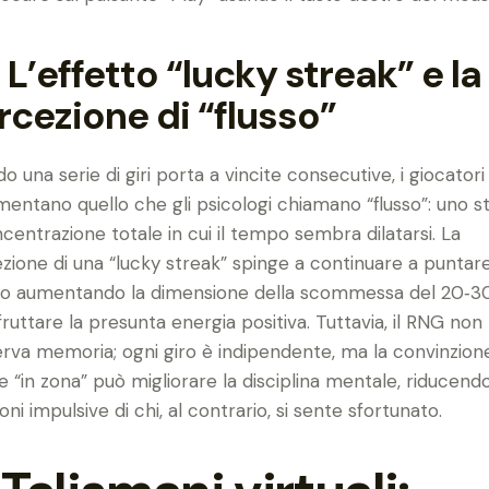
. L’effetto “lucky streak” e la
rcezione di “flusso”
o una serie di giri porta a vincite consecutive, i giocatori
mentano quello che gli psicologi chiamano “flusso”: uno s
ncentrazione totale in cui il tempo sembra dilatarsi. La
zione di una “lucky streak” spinge a continuare a puntare
o aumentando la dimensione della scommessa del 20‑3
fruttare la presunta energia positiva. Tuttavia, il RNG non
rva memoria; ogni giro è indipendente, ma la convinzione
e “in zona” può migliorare la disciplina mentale, riducendo
oni impulsive di chi, al contrario, si sente sfortunato.