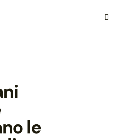
ani
e
ano le