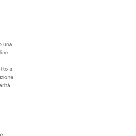
re una
line
etto a
uzione
arità
e.