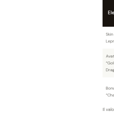
El
Skin
Lep
Ava
“Go
Dra
Bon
“Ch
Il val