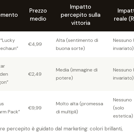
Impatto
Prezzo
Impat
emento
percepito sulla
medio
reale (
vittoria
 “Lucky
Alta (sentimento di
Nessuno 
€4,99
rechaun”
buona sorte)
invariato)
tar
Media (immagine di
Nessuno 
lden
€2,49
potere)
invariato)
gon”
Nessuno
us
Molto alta (promessa
€9,99
(solo
arm Pack”
di multipli)
estetica)
ore percepito è guidato dal marketing: colori brillanti,