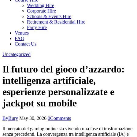
Wedding Hire
Corporate Hire
Schools & Events Hire
Retirement & Residential Hire
Party Hire
Venues
FAQ
Contact Us
Uncategorized
Il futuro del gioco d’azzardo:
intelligenza artificiale,
esperienze personalizzate e
jackpot su mobile
By
Bury
May 30, 2026
0
Comments
Il mercato del gaming online sta vivendo una fase di trasformazione
senza precedenti. La convergenza tra intelligenza artificiale (IA) e