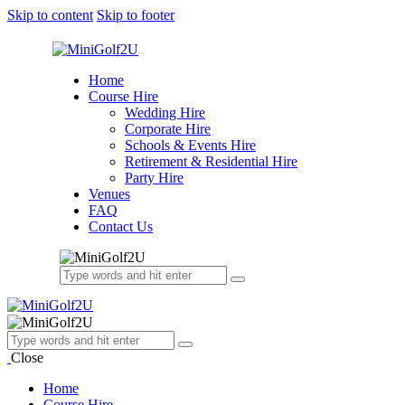
Skip to content
Skip to footer
Home
Course Hire
Wedding Hire
Corporate Hire
Schools & Events Hire
Retirement & Residential Hire
Party Hire
Venues
FAQ
Contact Us
Close
Home
Course Hire