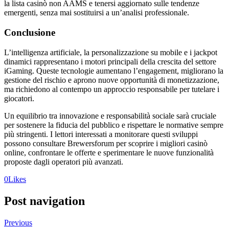
la lista casinò non AAMS e tenersi aggiornato sulle tendenze
emergenti, senza mai sostituirsi a un’analisi professionale.
Conclusione
L’intelligenza artificiale, la personalizzazione su mobile e i jackpot
dinamici rappresentano i motori principali della crescita del settore
iGaming. Queste tecnologie aumentano l’engagement, migliorano la
gestione del rischio e aprono nuove opportunità di monetizzazione,
ma richiedono al contempo un approccio responsabile per tutelare i
giocatori.
Un equilibrio tra innovazione e responsabilità sociale sarà cruciale
per sostenere la fiducia del pubblico e rispettare le normative sempre
più stringenti. I lettori interessati a monitorare questi sviluppi
possono consultare Brewersforum per scoprire i migliori casinò
online, confrontare le offerte e sperimentare le nuove funzionalità
proposte dagli operatori più avanzati.
0
Likes
Post navigation
Previous