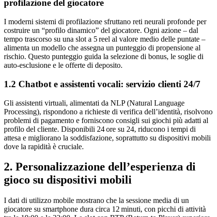
profilazione del giocatore
I moderni sistemi di profilazione sfruttano reti neurali profonde per
costruire un “profilo dinamico” del giocatore. Ogni azione – dal
tempo trascorso su una slot a 5 reel al valore medio delle puntate –
alimenta un modello che assegna un punteggio di propensione al
rischio. Questo punteggio guida la selezione di bonus, le soglie di
auto‑esclusione e le offerte di deposito.
1.2 Chatbot e assistenti vocali: servizio clienti 24/7
Gli assistenti virtuali, alimentati da NLP (Natural Language
Processing), rispondono a richieste di verifica dell’identità, risolvono
problemi di pagamento e forniscono consigli sui giochi più adatti al
profilo del cliente. Disponibili 24 ore su 24, riducono i tempi di
attesa e migliorano la soddisfazione, soprattutto su dispositivi mobili
dove la rapidità è cruciale.
2. Personalizzazione dell’esperienza di
gioco su dispositivi mobili
I dati di utilizzo mobile mostrano che la sessione media di un
giocatore su smartphone dura circa 12 minuti, con picchi di attività