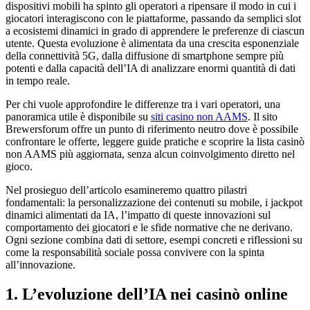
dispositivi mobili ha spinto gli operatori a ripensare il modo in cui i
giocatori interagiscono con le piattaforme, passando da semplici slot
a ecosistemi dinamici in grado di apprendere le preferenze di ciascun
utente. Questa evoluzione è alimentata da una crescita esponenziale
della connettività 5G, dalla diffusione di smartphone sempre più
potenti e dalla capacità dell’IA di analizzare enormi quantità di dati
in tempo reale.
Per chi vuole approfondire le differenze tra i vari operatori, una
panoramica utile è disponibile su
siti casino non AAMS
. Il sito
Brewersforum offre un punto di riferimento neutro dove è possibile
confrontare le offerte, leggere guide pratiche e scoprire la lista casinò
non AAMS più aggiornata, senza alcun coinvolgimento diretto nel
gioco.
Nel prosieguo dell’articolo esamineremo quattro pilastri
fondamentali: la personalizzazione dei contenuti su mobile, i jackpot
dinamici alimentati da IA, l’impatto di queste innovazioni sul
comportamento dei giocatori e le sfide normative che ne derivano.
Ogni sezione combina dati di settore, esempi concreti e riflessioni su
come la responsabilità sociale possa convivere con la spinta
all’innovazione.
1. L’evoluzione dell’IA nei casinò online