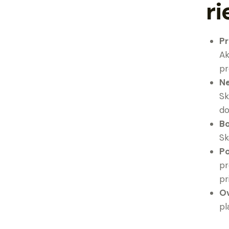
ri
Pr
Ak
pr
Ne
Sk
do
Bo
Sk
Po
pr
pr
Ov
pl