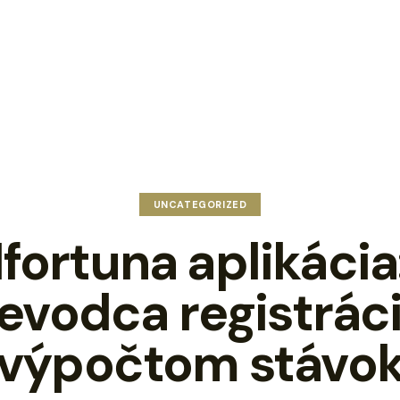
UNCATEGORIZED
Ifortuna aplikácia
evodca registrác
výpočtom stávo