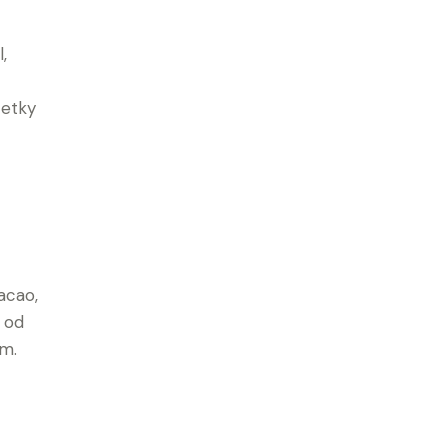
,
šetky
acao,
i od
om.