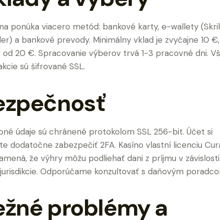
una ponúka viacero metód: bankové karty, e-wallety (Skrill
ler) a bankové prevody. Minimálny vklad je zvyčajne 10 €,
 od 20 €. Spracovanie výberov trvá 1-3 pracovné dni. V
akcie sú šifrované SSL.
ezpečnosť
bné údaje sú chránené protokolom SSL 256-bit. Účet si
e dodatočne zabezpečiť 2FA. Kasíno vlastní licenciu Cur
amená, že výhry môžu podliehať dani z príjmu v závislost
 jurisdikcie. Odporúčame konzultovať s daňovým poradc
ežné problémy a