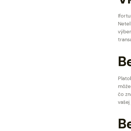
Ifort
Netel
výber
trans
B
Plato
môžet
čo zn
vašej
B