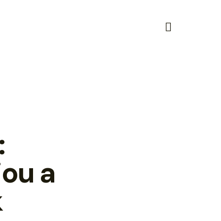
:
iou a
k