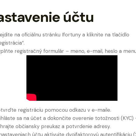
astavenie účtu
ejdite na oficiálnu stránku Ifortuny a kliknite na tlačidlo
egistrácia“.
plňte registračný formulár – meno, e-mail, heslo a menu
tvrďte registráciu pomocou odkazu v e-maile.
ihláste sa na účet a dokončite overenie totožnosti (KYC) 
hrajte občiansky preukaz a potvrdenie adresy.
nastaveniach účtu aktivujte dvojfaktorovú autentifikáciu (