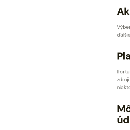
Ak
Výber
ďalši
Pl
Ifort
zdroj
niekt
Mô
úd