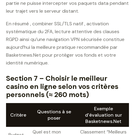
partie ne puisse intercepter vos paquets data pendant
leur trajet vers le serveur distant.
En résumé , combiner SSL/TLS natif , activation
systématique du 2FA, lecture attentive des clauses
RGPD ainsi qu’une navigation VPN sécurisée constitue
aujourd’hui la meilleure pratique recommandée par
Basketnews.Net pour protéger vos fonds et votre
identité numérique.
Section 7 – Choisir le meilleur
casino en ligne selon vos critères
personnels (≈ 260 mots)
Exemple
Questions à se
Critère
d’évaluation sur
poser
Basketnews.Net
Quel est mon
Classement “Meilleurs