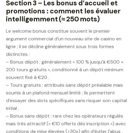
Section 3 – Les bonus d’accueil et
promotions : comment les évaluer
intelligemment (≈ 250 mots)
Le welcome bonus constitue souvent le premier
argument commercial d’un nouveau site de casino en
ligne ; il se décline généralement sous trois formes
distinctes :
– Bonus dépôt : généralement « 100 % jusqu’à €500 +
200 tours gratuits », conditionné à un dépôt minimum
souvent fixé à €20 .
– Tours gratuits : attribués sans dépôt préalable mais
soumis à un plafond mensuel limité ; ils permettent
d’essayer des slots spécifiques sans risquer son capital
initial .
– Bonus sans dépôt : rare chez les opérateurs régulés
mais très attractif (« €10 offerts dès inscription ») avec
conditions de mise élevées (>30x) afin d’éviter l’abus .