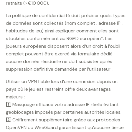
retraits (>€10 000).
La politique de confidentialité doit préciser quels types
de données sont collectés (nom complet , adresse IP ,
habitudes de jeu) ainsi expliquer comment elles sont
stockées conformément au RGPD européen*. Les
joueurs européens disposent alors d’un droit à l’oubli
complet pouvant être exercé via formulaire dédié ;
aucune donnée résiduelle ne doit subsister après
suppression définitive demandée par l’utilisateur .
Utiliser un VPN fiable lors d’une connexion depuis un
pays où le jeu est restreint offre deux avantages
majeurs :
1️⃣ Masquage efficace votre adresse IP réelle évitant
géoblocages imposés par certaines autorités locales.
2️⃣ Chiffrement supplémentaire grâce aux protocoles
OpenVPN ou WireGuard garantissant qu’aucune tierce