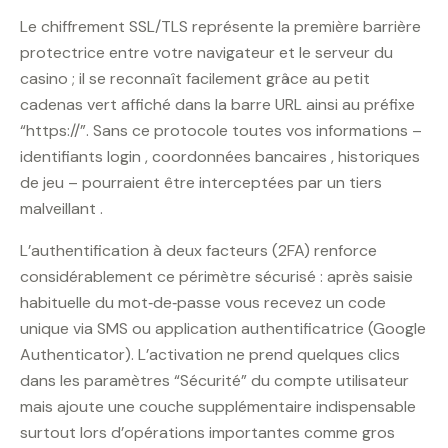
Le chiffrement SSL/TLS représente la première barrière
protectrice entre votre navigateur et le serveur du
casino ; il se reconnaît facilement grâce au petit
cadenas vert affiché dans la barre URL ainsi au préfixe
“https://”. Sans ce protocole toutes vos informations –
identifiants login , coordonnées bancaires , historiques
de jeu – pourraient être interceptées par un tiers
malveillant .
L’authentification à deux facteurs (2FA) renforce
considérablement ce périmètre sécurisé : après saisie
habituelle du mot‑de‑passe vous recevez un code
unique via SMS ou application authentificatrice (Google
Authenticator). L’activation ne prend quelques clics
dans les paramètres “Sécurité” du compte utilisateur
mais ajoute une couche supplémentaire indispensable
surtout lors d’opérations importantes comme gros