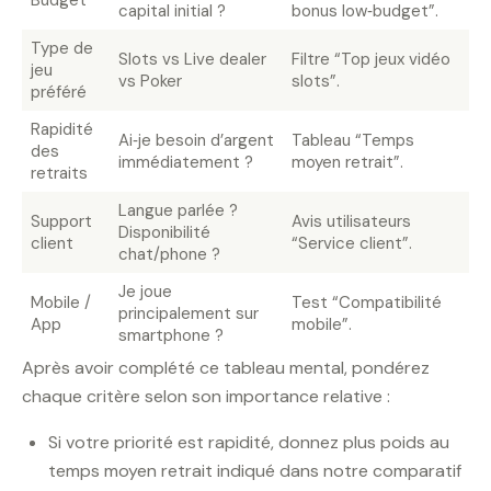
Budget
capital initial ?
bonus low‑budget”.
Type de
Slots vs Live dealer
Filtre “Top jeux vidéo
jeu
vs Poker
slots”.
préféré
Rapidité
Ai‑je besoin d’argent
Tableau “Temps
des
immédiatement ?
moyen retrait”.
retraits
Langue parlée ?
Support
Avis utilisateurs
Disponibilité
client
“Service client”.
chat/phone ?
Je joue
Mobile /
Test “Compatibilité
principalement sur
App
mobile”.
smartphone ?
Après avoir complété ce tableau mental, pondérez
chaque critère selon son importance relative :
Si votre priorité est rapidité, donnez plus poids au
temps moyen retrait indiqué dans notre comparatif