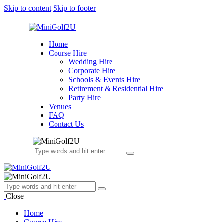
Skip to content
Skip to footer
Home
Course Hire
Wedding Hire
Corporate Hire
Schools & Events Hire
Retirement & Residential Hire
Party Hire
Venues
FAQ
Contact Us
Close
Home
Course Hire