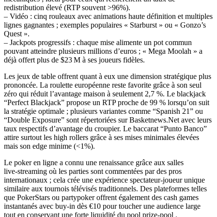
redistribution élevé (RTP souvent >96%).
– Vidéo : cinq rouleaux avec animations haute définition et multiples
lignes gagnantes ; exemples populaires « Starburst » ou « Gonzo’s
Quest ».
– Jackpots progressifs : chaque mise alimente un pot commun
pouvant atteindre plusieurs millions d’euros ; « Mega Moolah » a
déjà offert plus de $23 M à ses joueurs fidèles.
Les jeux de table offrent quant à eux une dimension stratégique plus
prononcée. La roulette européenne reste favorite grâce à son seul
zéro qui réduit l’avantage maison à seulement 2,7 %. Le blackjack
“Perfect Blackjack” propose un RTP proche de 99 % lorsqu’on suit
la stratégie optimale ; plusieurs variantes comme “Spanish 21” ou
“Double Exposure” sont répertoriées sur Basketnews.Net avec leurs
taux respectifs d’avantage du croupier. Le baccarat “Punto Banco”
attire surtout les high rollers grâce à ses mises minimales élevées
mais son edge minime (<1%).
Le poker en ligne a connu une renaissance grâce aux salles
live‑streaming où les parties sont commentées par des pros
internationaux ; cela crée une expérience spectateur‑joueur unique
similaire aux tournois télévisés traditionnels. Des plateformes telles
que PokerStars ou partypoker offrent également des cash games
instantanés avec buy‑in dès €10 pour toucher une audience large
tout en conservant une forte liquidité du pool prize‑pool .