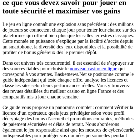
ce que vous devez savoir pour jouer en
toute sécurité et maximiser vos gains
Le jeu en ligne connaît une explosion sans précédent : des millions
de joueurs se connectent chaque jour pour tenter leur chance sur des
plateformes qui offrent bien plus que les salles terrestres classiques.
Cette montée en puissance s’explique par la facilité d’accès depuis
un smartphone, la diversité des jeux disponibles et la possibilité de
profiter de bonus généreux dès le premier dépôt.
Dans cet univers très concurrentiel, il est essentiel de s’appuyer sur
des sources fiables pour choisir le
nouveau casino en ligne
qui
correspond à vos attentes. Basketnews.Net se positionne comme le
guide indépendant qui teste chaque offre, analyse les licences et
classe les sites selon leurs performances réelles. Vous y trouverez
des revues détaillées du meilleur casino en ligne France et des
comparatifs mis à jour chaque semaine.
Ce guide vous propose un panorama complet : comment vérifier la
licence d’un opérateur, quels jeux privilégier selon votre profil,
décryptage des bonus d’accueil et promotions courantes, méthodes
de paiement sécurisées et délais de retrait. Nous aborderons
également le jeu responsable ainsi que les mesures de cybersécurité
indispensables pour protéger vos données personnelles pendant