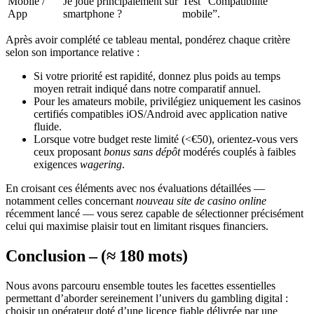
Mobile /
Je joue principalement sur
Test “Compatibilité
App
smartphone ?
mobile”.
Après avoir complété ce tableau mental, pondérez chaque critère
selon son importance relative :
Si votre priorité est rapidité, donnez plus poids au temps
moyen retrait indiqué dans notre comparatif annuel.
Pour les amateurs mobile, privilégiez uniquement les casinos
certifiés compatibles iOS/Android avec application native
fluide.
Lorsque votre budget reste limité (<€50), orientez-vous vers
ceux proposant
bonus sans dépôt
modérés couplés à faibles
exigences
wagering
.
En croisant ces éléments avec nos évaluations détaillées —
notamment celles concernant
nouveau site de casino online
récemment lancé — vous serez capable de sélectionner précisément
celui qui maximise plaisir tout en limitant risques financiers.
Conclusion – (≈ 180 mots)
Nous avons parcouru ensemble toutes les facettes essentielles
permettant d’aborder sereinement l’univers du gambling digital :
choisir un opérateur doté d’une licence fiable délivrée par une