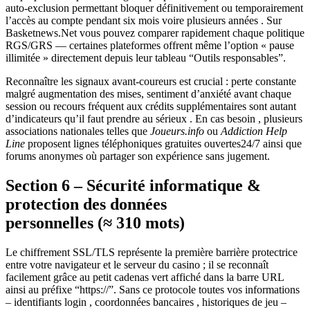
auto‑exclusion permettant bloquer définitivement ou temporairement
l’accès au compte pendant six mois voire plusieurs années . Sur
Basketnews.Net vous pouvez comparer rapidement chaque politique
RGS/GRS — certaines plateformes offrent même l’option « pause
illimitée » directement depuis leur tableau “Outils responsables”.
Reconnaître les signaux avant-coureurs est crucial : perte constante
malgré augmentation des mises, sentiment d’anxiété avant chaque
session ou recours fréquent aux crédits supplémentaires sont autant
d’indicateurs qu’il faut prendre au sérieux . En cas besoin , plusieurs
associations nationales telles que
Joueurs.info
ou
Addiction Help
Line
proposent lignes téléphoniques gratuites ouvertes24/7 ainsi que
forums anonymes où partager son expérience sans jugement.
Section 6 – Sécurité informatique &
protection des données
personnelles (≈ 310 mots)
Le chiffrement SSL/TLS représente la première barrière protectrice
entre votre navigateur et le serveur du casino ; il se reconnaît
facilement grâce au petit cadenas vert affiché dans la barre URL
ainsi au préfixe “https://”. Sans ce protocole toutes vos informations
– identifiants login , coordonnées bancaires , historiques de jeu –