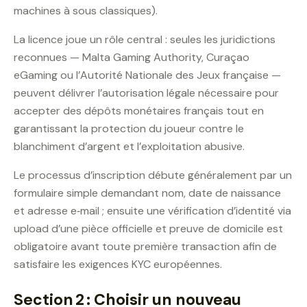
machines à sous classiques).
La licence joue un rôle central : seules les juridictions
reconnues — Malta Gaming Authority, Curaçao
eGaming ou l’Autorité Nationale des Jeux française —
peuvent délivrer l’autorisation légale nécessaire pour
accepter des dépôts monétaires français tout en
garantissant la protection du joueur contre le
blanchiment d’argent et l’exploitation abusive.
Le processus d’inscription débute généralement par un
formulaire simple demandant nom, date de naissance
et adresse e‑mail ; ensuite une vérification d’identité via
upload d’une pièce officielle et preuve de domicile est
obligatoire avant toute première transaction afin de
satisfaire les exigences KYC européennes.
Section 2 : Choisir un nouveau