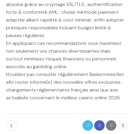
absolue grâce au cryptage SSL/TLS , authentification
forte & conformité AML ; choisir méthode paiement
adaptée alliant rapidité & coût minimal ; enfin adopter
pratiques responsables incluant budget limité &
pauses régulières.
En appliquant ces recommandations vous maximisez
non seulement vos chances divertissantes mais
surtout minimisez risques financiers ou personnels
associés au gambling online.
N’oubliez pas consulter régulièrement Basketnews.Net
afin rester informé(e) des nouvelles offres exclusives ,
changements réglementaires français ainsi que avis
actualisés concernant le meilleur casino online 2026.