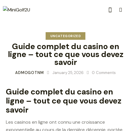
UNCATEGORIZED
Guide complet du casino en
ligne – tout ce que vous devez
savoir
ADMOGOTNM
January 25, 2026
0
Comments
Guide complet du casino en
ligne – tout ce que vous devez
savoir
Les casinos en ligne ont connu une croissance
exponentielle au cours de la dernière décennie, portée