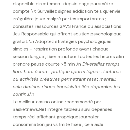
disponible directement depuis page paramètre
compte.
\n
Surveillez signes addiction tels qu’envie
irrégulière jouer malgré pertes importantes ;
consultez ressources SAVS France ou associations
Jeu Responsable qui offrent soutien psychologique
gratuit.
\n
Adoptez stratégies psychologiques
simples ­– respiration profonde avant chaque
session longue , fixer minuteur toutes les heures afin
prendre pause courte >5 min .\n
Diversifiez temps
libre hors écran ‑ pratique sports légers , lectures
ou activités créatives permettant reset mental.;
cela diminue risque impulsivité liée dopamine jeu
continu.
\n
Le meilleur casino online recommandé par
Basketnews.Net intègre tableau suivi dépenses
temps réel affichant graphique journalier
consommation jeu vs limite fixée ; cela aide