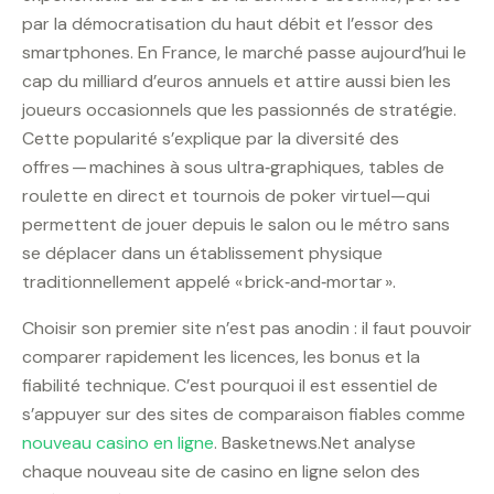
par la démocratisation du haut débit et l’essor des
smartphones. En France, le marché passe aujourd’hui le
cap du milliard d’euros annuels et attire aussi bien les
joueurs occasionnels que les passionnés de stratégie.
Cette popularité s’explique par la diversité des
offres — machines à sous ultra‑graphiques, tables de
roulette en direct et tournois de poker virtuel—qui
permettent de jouer depuis le salon ou le métro sans
se déplacer dans un établissement physique
traditionnellement appelé « brick‑and‑mortar ».
Choisir son premier site n’est pas anodin : il faut pouvoir
comparer rapidement les licences, les bonus et la
fiabilité technique. C’est pourquoi il est essentiel de
s’appuyer sur des sites de comparaison fiables comme
nouveau casino en ligne
. Basketnews.Net analyse
chaque nouveau site de casino en ligne selon des