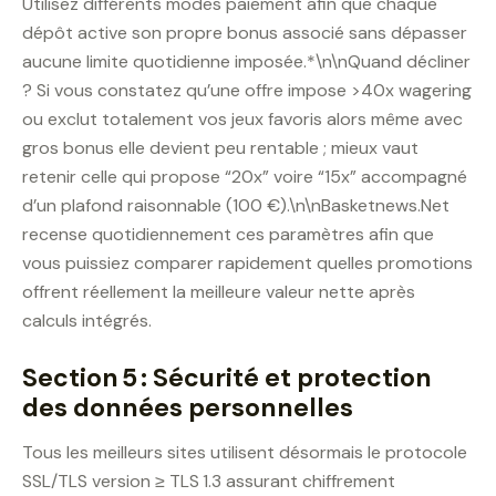
Utilisez différents modes paiement afin que chaque
dépôt active son propre bonus associé sans dépasser
aucune limite quotidienne imposée.*\n\nQuand décliner
? Si vous constatez qu’une offre impose >40x wagering
ou exclut totalement vos jeux favoris alors même avec
gros bonus elle devient peu rentable ; mieux vaut
retenir celle qui propose “20x” voire “15x” accompagné
d’un plafond raisonnable (
100 €).\n\nBasketnews.Net
recense quotidiennement ces paramètres afin que
vous puissiez comparer rapidement quelles promotions
offrent réellement la meilleure valeur nette après
calculs intégrés.
Section 5 : Sécurité et protection
des données personnelles
Tous les meilleurs sites utilisent désormais le protocole
SSL/TLS version ≥ TLS 1.​3 assurant chiffrement