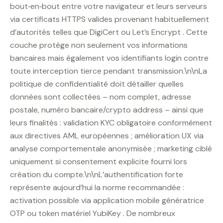
bout‑en‑bout entre votre navigateur et leurs serveurs
via certificats HTTPS valides provenant habituellement
d’autorités telles que DigiCert ou Let’s Encrypt . Cette
couche protège non seulement vos informations
bancaires mais également vos identifiants login contre
toute interception tierce pendant transmission.\n\nLa
politique de confidentialité doit détailler quelles
données sont collectées – nom complet, adresse
postale, numéro bancaire/crypto address – ainsi que
leurs finalités : validation KYC obligatoire conformément
aux directives AML européennes ; amélioration UX via
analyse comportementale anonymisée ; marketing ciblé
uniquement si consentement explicite fourni lors
création du compte.\n\nL’authentification forte
représente aujourd’hui la norme recommandée :
activation possible via application mobile génératrice
OTP ou token matériel YubiKey . De nombreux