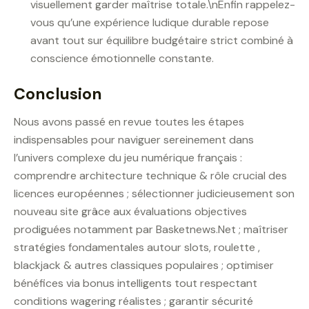
visuellement garder maîtrise totale.\nEnfin rappelez-
vous qu’une expérience ludique durable repose
avant tout sur équilibre budgétaire strict combiné à
conscience émotionnelle constante.
Conclusion
Nous avons passé en revue toutes les étapes
indispensables pour naviguer sereinement dans
l’univers complexe du jeu numérique français :
comprendre architecture technique & rôle crucial des
licences européennes ; sélectionner judicieusement son
nouveau site grâce aux évaluations objectives
prodiguées notamment par Basketnews.Net ; maîtriser
stratégies fondamentales autour slots, roulette ,
blackjack & autres classiques populaires ; optimiser
bénéfices via bonus intelligents tout respectant
conditions wagering réalistes ; garantir sécurité