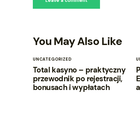
You May Also Like
UNCATEGORIZED
U
Total kasyno – praktyczny
P
przewodnik po rejestracji,
E
bonusach i wypłatach
a