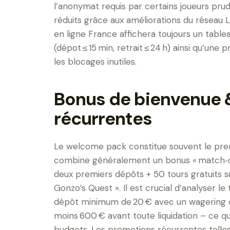
l’anonymat requis par certains joueurs pru
réduits grâce aux améliorations du réseau L
en ligne France affichera toujours un tablea
(dépot ≤ 15 min, retrait ≤ 24 h) ainsi qu’une
les blocages inutiles.
Bonus de bienvenue 
récurrentes
Le welcome pack constitue souvent le premi
combine généralement un bonus « match‑dep
deux premiers dépôts + 50 tours gratuits 
Gonzo’s Quest ». Il est crucial d’analyser l
dépôt minimum de 20 € avec un wagering de 
moins 600 € avant toute liquidation – ce qui
budgets. Les promotions récurrentes tell