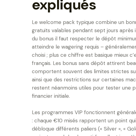
expliqués
Le welcome pack typique combine un bonu
gratuits valables pendant sept jours après 
du bonus il faut respecter le dépôt minimu
atteindre le wagering requis – généralemen
choisi ; plus ce chiffre est basique mieux c
français. Les bonus sans dépôt attirent bea
comportent souvent des limites strictes su
ainsi que des restrictions sur certaines machi
restent néanmoins utiles pour tester une
financier initiale.
Les programmes VIP fonctionnent général
: chaque €10 misés rapportent un point q
débloque différents paliers (« Silver », « Go