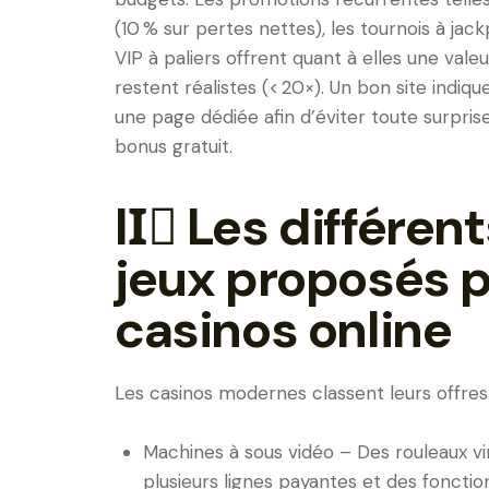
(10 % sur pertes nettes), les tournois à ja
VIP à paliers offrent quant à elles une vale
restent réalistes (< 20×). Un bon site indiq
une page dédiée afin d’éviter toute surpris
bonus gratuit.
II️⃣ Les différen
jeux proposés p
casinos online
Les casinos modernes classent leurs offres 
Machines à sous vidéo – Des rouleaux vir
plusieurs lignes payantes et des foncti