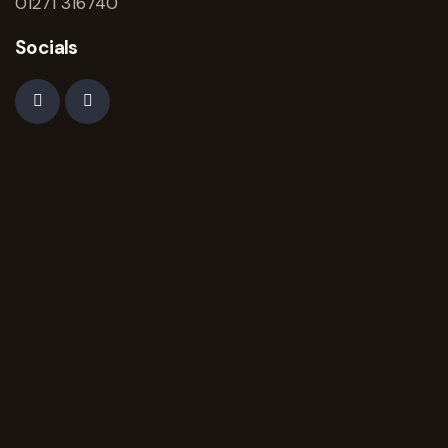
01271 316740
Socials