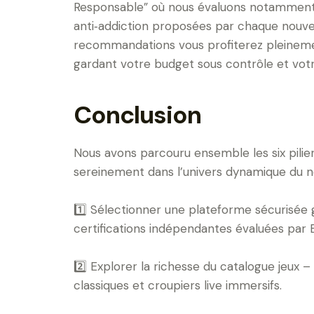
Responsable” où nous évaluons notamment l
anti‑addiction proposées par chaque nouvea
recommandations vous profiterez pleinemen
gardant votre budget sous contrôle et votre
Conclusion
Nous avons parcouru ensemble les six pilier
sereinement dans l’univers dynamique du no
1️⃣ Sélectionner une plateforme sécurisée 
certifications indépendantes évaluées par
2️⃣ Explorer la richesse du catalogue jeux –
classiques et croupiers live immersifs.