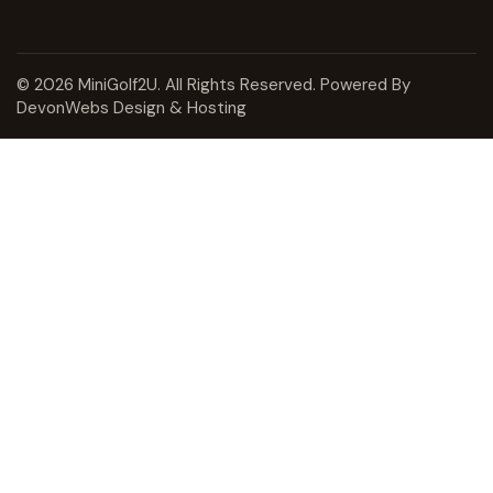
© 2026 MiniGolf2U. All Rights Reserved. Powered By
DevonWebs Design & Hosting