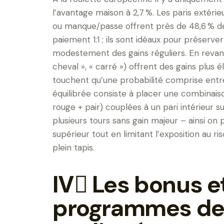
l’avantage maison à 2,7 %. Les paris extéri
ou manque/passe offrent près de 48,6 % d
paiement 1:1 ; ils sont idéaux pour préserv
modestement des gains réguliers. En revanche
cheval », « carré ») offrent des gains plus é
touchent qu’une probabilité comprise entr
équilibrée consiste à placer une combinais
rouge + pair) couplées à un pari intérieur 
plusieurs tours sans gain majeur – ainsi o
supérieur tout en limitant l’exposition au r
plein tapis.
IV️⃣ Les bonus e
programmes de 