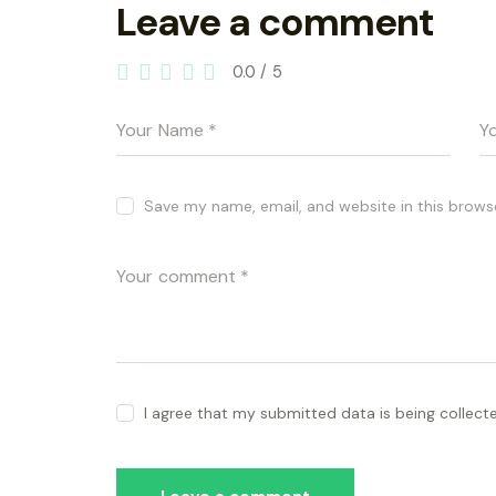
Leave a comment
0.0
/
5
Save my name, email, and website in this brows
I agree that my submitted data is being collect