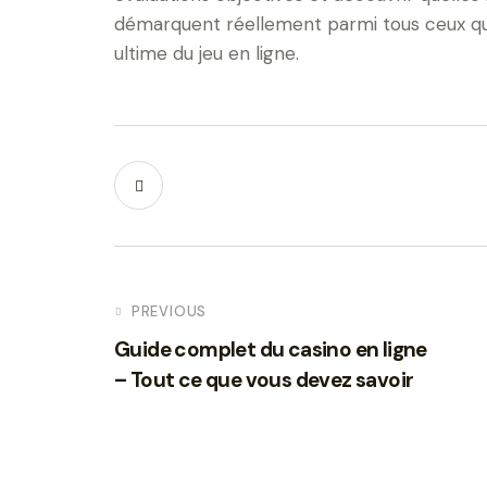
démarquent réellement parmi tous ceux qui
ultime du jeu en ligne.
PREVIOUS
Guide complet du casino en ligne
– Tout ce que vous devez savoir