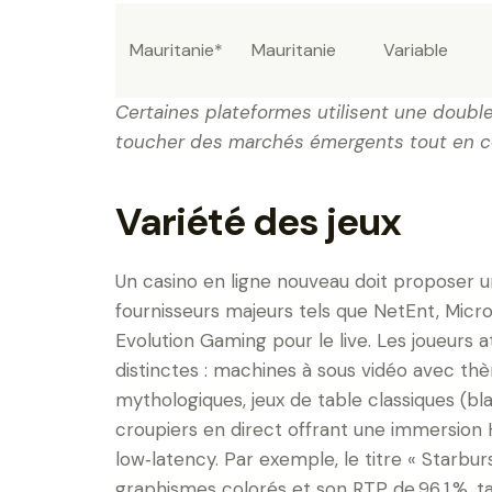
Mauritanie*
Mauritanie
Variable
Certaines plateformes utilisent une double
toucher des marchés émergents tout en co
Variété des jeux
Un casino en ligne nouveau doit proposer u
fournisseurs majeurs tels que NetEnt, Mic
Evolution Gaming pour le live. Les joueurs 
distinctes : machines à sous vidéo avec t
mythologiques, jeux de table classiques (bl
croupiers en direct offrant une immersion
low‑latency. Par exemple, le titre « Starbur
graphismes colorés et son RTP de 96,1 %, ta