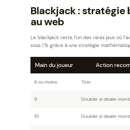
Blackjack : stratégi
au web
Le blackjack reste l’un des rares jeux où l
sous 1 % grâce à une stratégie mathématiqu
Main du joueur
Action reco
8 ou moins
Tirer
9
Doubler si dealer montr
10
Doubler si dealer montr