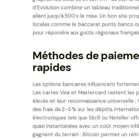
d’Evolution combine un tableau traditionnel
allant jusqu’à 500 x la mise. Un bon site p
locales comme le baccarat punto banco ou
pour répondre aux goûts régionaux français
Méthodes de paiemen
rapides
Les options bancaires influencent fortemen
Les cartes Visa et Mastercard restent les pl
élevés et leur reconnaissance universelle ; 
des frais de 2–3 % sur les dépôts internatio
électroniques tels que Skrill ou Neteller of
quasi instantanées avec un coût moyen infé
gagnent du terrain : Bitcoin permet un retr