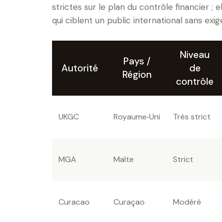
strictes sur le plan du contrôle financier ; 
qui ciblent un public international sans ex
Niveau
Pays /
Autorité
de
Région
contrôle
UKGC
Royaume‑Uni
Très strict
MGA
Malte
Strict
Curacao
Curaçao
Modéré