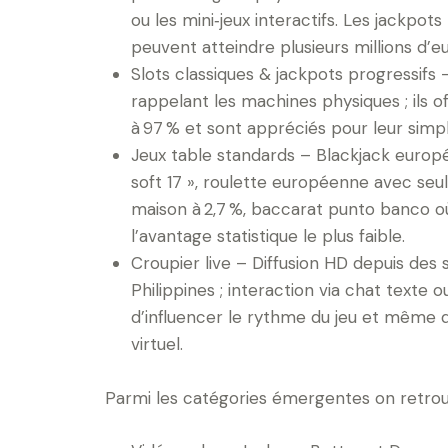
ou les mini‑jeux interactifs. Les jackpo
peuvent atteindre plusieurs millions d’eu
Slots classiques & jackpots progressifs –
rappelant les machines physiques ; ils 
à 97 % et sont appréciés pour leur simpli
Jeux table standards – Blackjack europ
soft 17 », roulette européenne avec seul
maison à 2,7 %, baccarat punto banco où
l’avantage statistique le plus faible.
Croupier live – Diffusion HD depuis des s
Philippines ; interaction via chat texte 
d’influencer le rythme du jeu et même d
virtuel.
Parmi les catégories émergentes on retrou