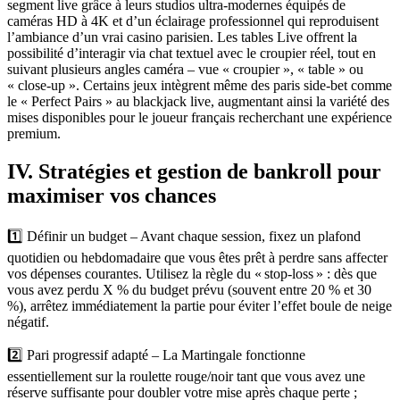
segment live grâce à leurs studios ultra‑modernes équipés de
caméras HD à 4K et d’un éclairage professionnel qui reproduisent
l’ambiance d’un vrai casino parisien. Les tables Live offrent la
possibilité d’interagir via chat textuel avec le croupier réel, tout en
suivant plusieurs angles caméra – vue « croupier », « table » ou
« close‑up ». Certains jeux intègrent même des paris side‑bet comme
le « Perfect Pairs » au blackjack live, augmentant ainsi la variété des
mises disponibles pour le joueur français recherchant une expérience
premium.
IV. Stratégies et gestion de bankroll pour
maximiser vos chances
1️⃣ Définir un budget – Avant chaque session, fixez un plafond
quotidien ou hebdomadaire que vous êtes prêt à perdre sans affecter
vos dépenses courantes. Utilisez la règle du « stop‑loss » : dès que
vous avez perdu X % du budget prévu (souvent entre 20 % et 30
%), arrêtez immédiatement la partie pour éviter l’effet boule de neige
négatif.
2️⃣ Pari progressif adapté – La Martingale fonctionne
essentiellement sur la roulette rouge/noir tant que vous avez une
réserve suffisante pour doubler votre mise après chaque perte ;