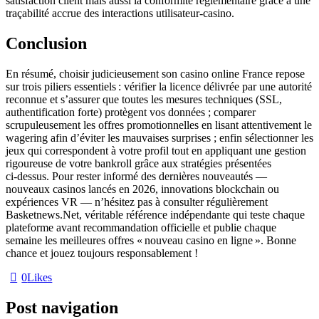
satisfaction client mais aussi la conformité réglementaire grâce à une
traçabilité accrue des interactions utilisateur‑casino.
Conclusion
En résumé, choisir judicieusement son casino online France repose
sur trois piliers essentiels : vérifier la licence délivrée par une autorité
reconnue et s’assurer que toutes les mesures techniques (SSL,
authentification forte) protègent vos données ; comparer
scrupuleusement les offres promotionnelles en lisant attentivement le
wagering afin d’éviter les mauvaises surprises ; enfin sélectionner les
jeux qui correspondent à votre profil tout en appliquant une gestion
rigoureuse de votre bankroll grâce aux stratégies présentées
ci‑dessus. Pour rester informé des dernières nouveautés —
nouveaux casinos lancés en 2026, innovations blockchain ou
expériences VR — n’hésitez pas à consulter régulièrement
Basketnews.Net, véritable référence indépendante qui teste chaque
plateforme avant recommandation officielle et publie chaque
semaine les meilleures offres « nouveau casino en ligne ». Bonne
chance et jouez toujours responsablement !
0
Likes
Post navigation