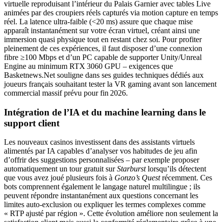
virtuelle reproduisant l’intérieur du Palais Garnier avec tables Live
animées par des croupiers réels capturés via motion capture en temps
réel. La latence ultra‑faible (<20 ms) assure que chaque mise
apparaît instantanément sur votre écran virtuel, créant ainsi une
immersion quasi physique tout en restant chez soi. Pour profiter
pleinement de ces expériences, il faut disposer d’une connexion
fibre ≥100 Mbps et d’un PC capable de supporter Unity/Unreal
Engine au minimum RTX 3060 GPU – exigences que
Basketnews.Net souligne dans ses guides techniques dédiés aux
joueurs français souhaitant tester la VR gaming avant son lancement
commercial massif prévu pour fin 2026.
Intégration de l’IA et du machine learning dans le
support client
Les nouveaux casinos investissent dans des assistants virtuels
alimentés par IA capables d’analyser vos habitudes de jeu afin
d’offrir des suggestions personnalisées – par exemple proposer
automatiquement un tour gratuit sur
Starburst
lorsqu’ils détectent
que vous avez joué plusieurs fois à
Gonzo’s Quest
récemment. Ces
bots comprennent également le langage naturel multilingue ; ils
peuvent répondre instantanément aux questions concernant les
limites auto‑exclusion ou expliquer les termes complexes comme
« RTP ajusté par région ». Cette évolution améliore non seulement la