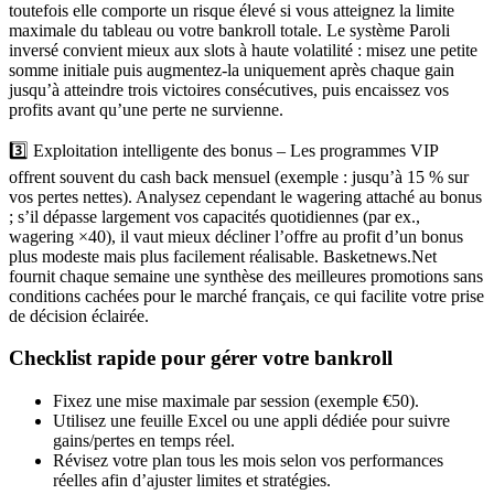
toutefois elle comporte un risque élevé si vous atteignez la limite
maximale du tableau ou votre bankroll totale. Le système Paroli
inversé convient mieux aux slots à haute volatilité : misez une petite
somme initiale puis augmentez-la uniquement après chaque gain
jusqu’à atteindre trois victoires consécutives, puis encaissez vos
profits avant qu’une perte ne survienne.
3️⃣ Exploitation intelligente des bonus – Les programmes VIP
offrent souvent du cash back mensuel (exemple : jusqu’à 15 % sur
vos pertes nettes). Analysez cependant le wagering attaché au bonus
; s’il dépasse largement vos capacités quotidiennes (par ex.,
wagering ×40), il vaut mieux décliner l’offre au profit d’un bonus
plus modeste mais plus facilement réalisable. Basketnews.Net
fournit chaque semaine une synthèse des meilleures promotions sans
conditions cachées pour le marché français, ce qui facilite votre prise
de décision éclairée.
Checklist rapide pour gérer votre bankroll
Fixez une mise maximale par session (exemple €50).
Utilisez une feuille Excel ou une appli dédiée pour suivre
gains/pertes en temps réel.
Révisez votre plan tous les mois selon vos performances
réelles afin d’ajuster limites et stratégies.