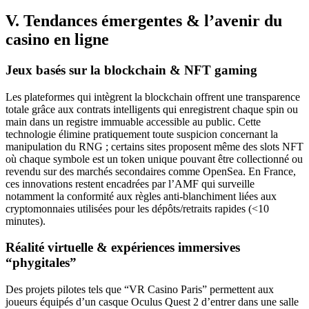
V. Tendances émergentes & l’avenir du
casino en ligne
Jeux basés sur la blockchain & NFT gaming
Les plateformes qui intègrent la blockchain offrent une transparence
totale grâce aux contrats intelligents qui enregistrent chaque spin ou
main dans un registre immuable accessible au public. Cette
technologie élimine pratiquement toute suspicion concernant la
manipulation du RNG ; certains sites proposent même des slots NFT
où chaque symbole est un token unique pouvant être collectionné ou
revendu sur des marchés secondaires comme OpenSea. En France,
ces innovations restent encadrées par l’AMF qui surveille
notamment la conformité aux règles anti‑blanchiment liées aux
cryptomonnaies utilisées pour les dépôts/retraits rapides (<10
minutes).
Réalité virtuelle & expériences immersives
“phygitales”
Des projets pilotes tels que “VR Casino Paris” permettent aux
joueurs équipés d’un casque Oculus Quest 2 d’entrer dans une salle