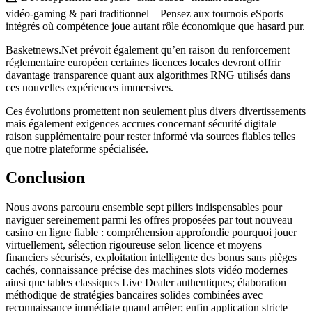
vidéo‑gaming & pari traditionnel – Pensez aux tournois eSports
intégrés où compétence joue autant rôle économique que hasard pur.
Basketnews.Net prévoit également qu’en raison du renforcement
réglementaire européen certaines licences locales devront offrir
davantage transparence quant aux algorithmes RNG utilisés dans
ces nouvelles expériences immersives.
Ces évolutions promettent non seulement plus divers divertissements
mais également exigences accrues concernant sécurité digitale —
raison supplémentaire pour rester informé via sources fiables telles
que notre plateforme spécialisée.
Conclusion
Nous avons parcouru ensemble sept piliers indispensables pour
naviguer sereinement parmi les offres proposées par tout nouveau
casino en ligne fiable : compréhension approfondie pourquoi jouer
virtuellement, sélection rigoureuse selon licence et moyens
financiers sécurisés, exploitation intelligente des bonus sans pièges
cachés, connaissance précise des machines slots vidéo modernes
ainsi que tables classiques Live Dealer authentiques; élaboration
méthodique de stratégies bancaires solides combinées avec
reconnaissance immédiate quand arrêter; enfin application stricte