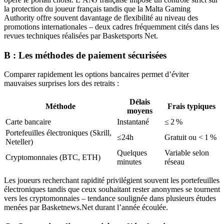
la protection du joueur français tandis que la Malta Gaming
Authority offre souvent davantage de flexibilité au niveau des
promotions internationales – deux cadres fréquemment cités dans les
revues techniques réalisées par Basketsports Net.
B : Les méthodes de paiement sécurisées
Comparer rapidement les options bancaires permet d’éviter
mauvaises surprises lors des retraits :
Délais
Méthode
Frais typiques
moyens
Carte bancaire
Instantané
≤ 2 %
Portefeuilles électroniques (Skrill,
≤24h
Gratuit ou < 1 %
Neteller)
Quelques
Variable selon
Cryptomonnaies (BTC, ETH)
minutes
réseau
Les joueurs recherchant rapidité privilégient souvent les portefeuilles
électroniques tandis que ceux souhaitant rester anonymes se tournent
vers les cryptomonnaies – tendance soulignée dans plusieurs études
menées par Basketnews.Net durant l’année écoulée.