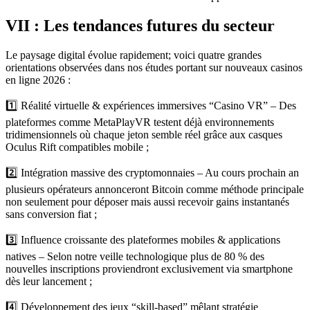
VII : Les tendances futures du secteur
Le paysage digital évolue rapidement; voici quatre grandes
orientations observées dans nos études portant sur nouveaux casinos
en ligne 2026 :
1️⃣ Réalité virtuelle & expériences immersives “Casino VR” – Des
plateformes comme MetaPlayVR testent déjà environnements
tridimensionnels où chaque jeton semble réel grâce aux casques
Oculus Rift compatibles mobile ;
2️⃣ Intégration massive des cryptomonnaies – Au cours prochain an
plusieurs opérateurs annonceront Bitcoin comme méthode principale
non seulement pour déposer mais aussi recevoir gains instantanés
sans conversion fiat ;
3️⃣ Influence croissante des plateformes mobiles & applications
natives – Selon notre veille technologique plus de 80 % des
nouvelles inscriptions proviendront exclusivement via smartphone
dès leur lancement ;
4️⃣ Développement des jeux “skill‑based” mêlant stratégie