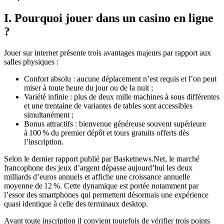
I. Pourquoi jouer dans un casino en ligne
?
Jouer sur internet présente trois avantages majeurs par rapport aux
salles physiques :
Confort absolu : aucune déplacement n’est requis et l’on peut
miser à toute heure du jour ou de la nuit ;
Variété infinie : plus de deux mille machines à sous différentes
et une trentaine de variantes de tables sont accessibles
simultanément ;
Bonus attractifs : bienvenue généreuse souvent supérieure
à 100 % du premier dépôt et tours gratuits offerts dès
l’inscription.
Selon le dernier rapport publié par Basketnews.Net, le marché
francophone des jeux d’argent dépasse aujourd’hui les deux
milliards d’euros annuels et affiche une croissance annuelle
moyenne de 12 %. Cette dynamique est portée notamment par
l’essor des smartphones qui permettent désormais une expérience
quasi identique à celle des terminaux desktop.
Avant toute inscription il convient toutefois de vérifier trois points