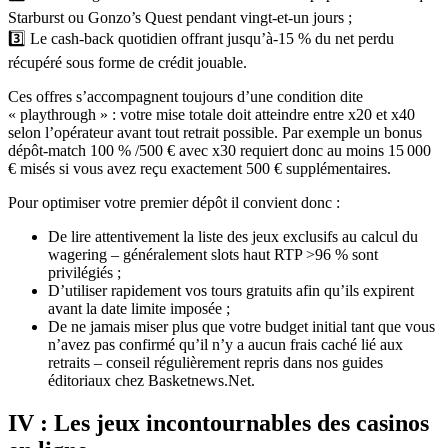
Starburst ou Gonzo’s Quest pendant vingt‑et‑un jours ;
3️⃣ Le cash‑back quotidien offrant jusqu’à‑15 % du net perdu
récupéré sous forme de crédit jouable.
Ces offres s’accompagnent toujours d’une condition dite
« playthrough » : votre mise totale doit atteindre entre x20 et x40
selon l’opérateur avant tout retrait possible. Par exemple un bonus
dépôt‑match 100 % /500 € avec x30 requiert donc au moins 15 000
€ misés si vous avez reçu exactement 500 € supplémentaires.
Pour optimiser votre premier dépôt il convient donc :
De lire attentivement la liste des jeux exclusifs au calcul du
wagering – généralement slots haut RTP >96 % sont
privilégiés ;
D’utiliser rapidement vos tours gratuits afin qu’ils expirent
avant la date limite imposée ;
De ne jamais miser plus que votre budget initial tant que vous
n’avez pas confirmé qu’il n’y a aucun frais caché lié aux
retraits – conseil régulièrement repris dans nos guides
éditoriaux chez Basketnews.Net.
IV : Les jeux incontournables des casinos