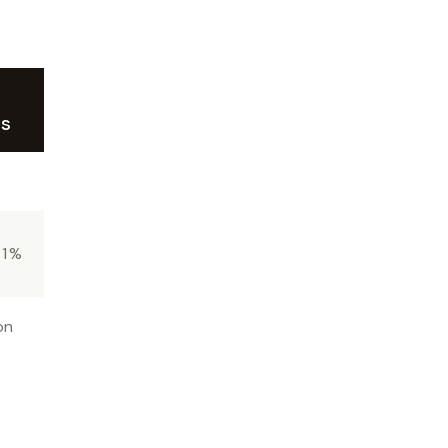
es
 1 %
on