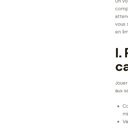
Un vo
compl
atten
vous 
en lim
I.
ca
Jouer
aux s
Co
mi
Va