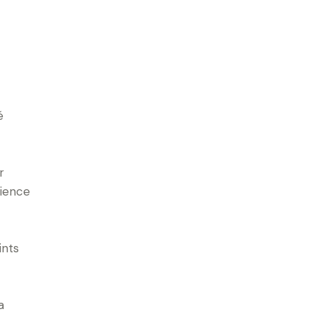
é
r
rience
ints
a