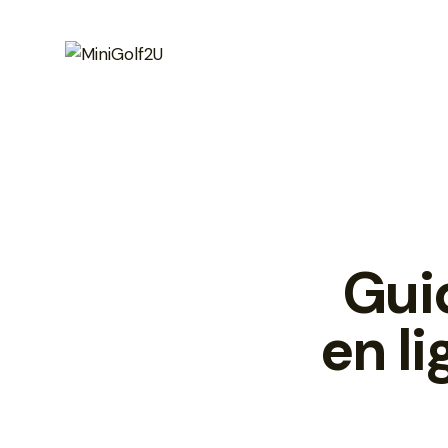
Gui
en l