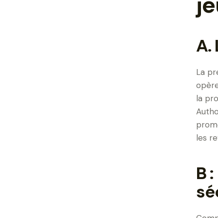
je
A.
La pr
opère
la pr
Autho
promo
les r
B 
sé