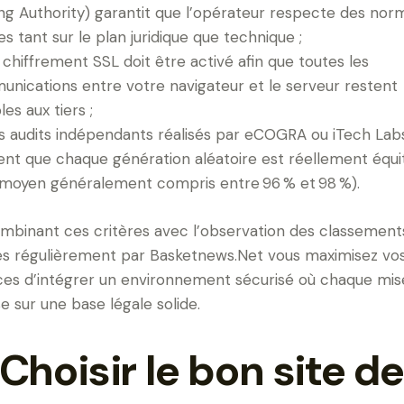
g Authority) garantit que l’opérateur respecte des nor
tes tant sur le plan juridique que technique ;
e chiffrement SSL doit être activé afin que toutes les
nications entre votre navigateur et le serveur restent
bles aux tiers ;
es audits indépendants réalisés par eCOGRA ou iTech Lab
ent que chaque génération aléatoire est réellement équi
moyen généralement compris entre 96 % et 98 %).
mbinant ces critères avec l’observation des classement
és régulièrement par Basketnews.Net vous maximisez vo
es d’intégrer un environnement sécurisé où chaque mis
e sur une base légale solide.
. Choisir le bon site de