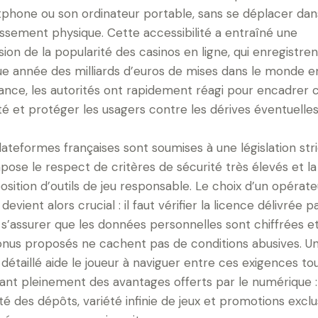
phone ou son ordinateur portable, sans se déplacer dan
issement physique. Cette accessibilité a entraîné une
sion de la popularité des casinos en ligne, qui enregistren
e année des milliards d’euros de mises dans le monde en
ance, les autorités ont rapidement réagi pour encadrer 
ité et protéger les usagers contre les dérives éventuelles
lateformes françaises sont soumises à une législation str
mpose le respect de critères de sécurité très élevés et l
position d’outils de jeu responsable. Le choix d’un opérate
 devient alors crucial : il faut vérifier la licence délivrée p
, s’assurer que les données personnelles sont chiffrées e
onus proposés ne cachent pas de conditions abusives. U
 détaillé aide le joueur à naviguer entre ces exigences to
tant pleinement des avantages offerts par le numérique :
ité des dépôts, variété infinie de jeux et promotions exclu