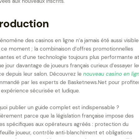
vées aux nouveaux inscrits.
troduction
énomène des casinos en ligne n’a jamais été aussi visible
 ce moment ; la combinaison d’offres promotionnelles
hantes et d’une technologie toujours plus performante at
e jour davantage de joueurs français curieux d’essayer le
e depuis leur salon. Découvrez le
nouveau casino en lig
mandé par les experts de Basketnews.Net pour profite
 expérience sécurisée et ludique.
uoi publier un guide complet est indispensable ?
èrement parce que la législation française impose des
s spécifiques aux opérateurs agréés : protection du
feuille joueur, contrôle anti‑blanchiment et obligations