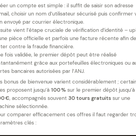
éer un compte est simple : il suffit de saisir son adresse
mail, choisir un nom d’utilisateur sécurisé puis confirmer 
en envoyé par courrier électronique.
suite vient l’étape cruciale de vérification d’identité – u
une pièce officielle et parfois une facture récente afin d
tter contre la fraude financière.
e fois validée, le premier dépôt peut être réalisé
stantanément grâce aux portefeuilles électroniques ou a
rtes bancaires autorisées par l’ANJ.
s bonus de bienvenue varient considérablement ; certai
tes proposent jusqu’à
100 %
sur le premier dépôt jusqu’à
00 €
, accompagnés souvent
30 tours gratuits
sur une
chine sélectionnée.
ur comparer efficacement ces offres il faut regarder tro
ramètres clés :