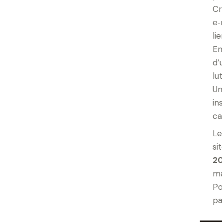
Cr
e‑
li
En
d’
lu
Un
in
ca
Le
si
2
ma
Po
pa