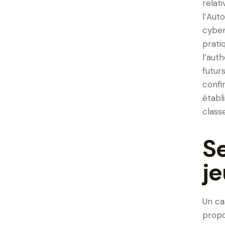
relat
l’Aut
cyber
prati
l’aut
futur
confi
établ
class
Se
je
Un ca
propo