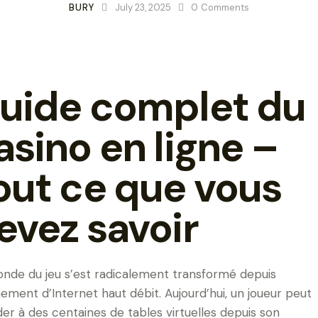
BURY
July 23, 2025
0
Comments
uide complet du
asino en ligne –
out ce que vous
evez savoir
nde du jeu s’est radicalement transformé depuis
nement d’Internet haut débit. Aujourd’hui, un joueur peut
er à des centaines de tables virtuelles depuis son