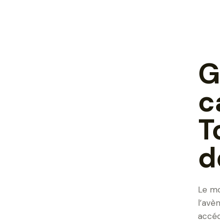
G
c
T
d
Le mo
l’avè
accéd