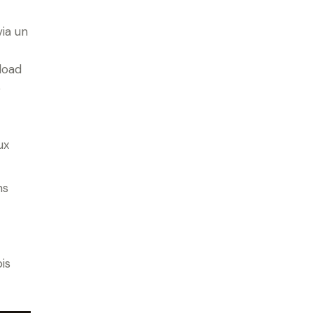
via un
pload
e
ux
ns
is