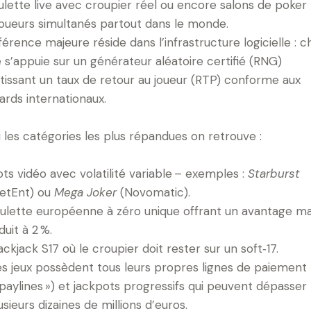
ulette live avec croupier réel ou encore salons de poker
joueurs simultanés partout dans le monde.
fférence majeure réside dans l’infrastructure logicielle : 
e s’appuie sur un générateur aléatoire certifié (RNG)
tissant un taux de retour au joueur (RTP) conforme aux
ards internationaux.
 les catégories les plus répandues on retrouve :
ots vidéo avec volatilité variable – exemples :
Starburst
etEnt) ou
Mega Joker
(Novomatic).
ulette européenne à zéro unique offrant un avantage m
duit à 2 %.
ackjack S17 où le croupier doit rester sur un soft‑17.
s jeux possèdent tous leurs propres lignes de paiement
 paylines ») et jackpots progressifs qui peuvent dépasser
usieurs dizaines de millions d’euros.