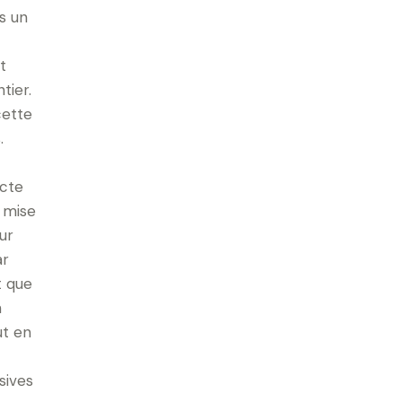
s un
t
tier.
cette
.
icte
a mise
ur
ar
t que
n
ut en
sives