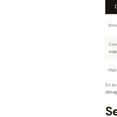
Bon
Con
wag
Pla
En év
désag
Se