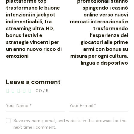
piattaforme top
promozionali stanno
trasformano le buone
spingendo i casinò
intenzioni in jackpot
online verso nuovi
indimenticabili, tra
mercati internazionali e
streaming ultra‑HD,
trasformando
bonus festivi e
l’esperienza dei
strategie vincenti per
giocatori alle prime
un anno nuovo ricco di
armi con bonus su
emozioni
misura per ogni cultura,
lingua e dispositivo
Leave a comment
0.0
/
5
Save my name, email, and website in this browser for the
next time I comment.