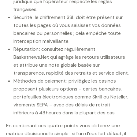
juridique que l’opérateur respecte les règles
françaises.
Sécurité : le chiffrement SSL doit être présent sur
toutes les pages où vous saisissez vos données
bancaires ou personnelles ; cela empêche toute
interception malveillante.
Réputation : consultez régulièrement
Basketnews.Net qui agrège les retours utilisateurs
et attribue une note globale basée sur
transparence, rapidité des retraits et service client.
Méthodes de paiement : privilégiez les casinos
proposant plusieurs options – cartes bancaires,
portefeuilles électroniques comme Skrill ou Neteller,
virements SEPA – avec des délais de retrait
inférieurs à 48 heures dans la plupart des cas.
En combinant ces quatre points vous obtenez une
matrice décisionnelle simple : si l’un d’eux fait défaut, il