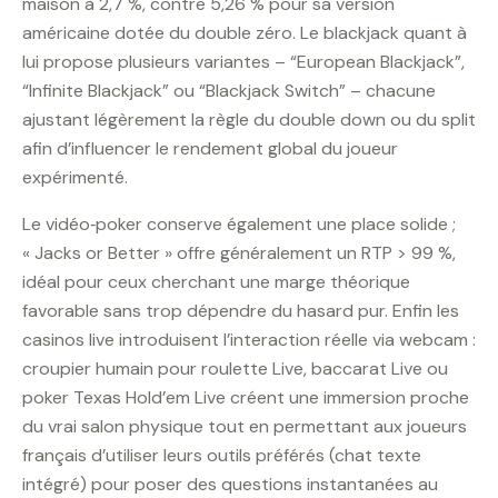
maison à 2,7 %, contre 5,26 % pour sa version
américaine dotée du double zéro. Le blackjack quant à
lui propose plusieurs variantes – “European Blackjack”,
“Infinite Blackjack” ou “Blackjack Switch” – chacune
ajustant légèrement la règle du double down ou du split
afin d’influencer le rendement global du joueur
expérimenté.
Le vidéo‑poker conserve également une place solide ;
« Jacks or Better » offre généralement un RTP > 99 %,
idéal pour ceux cherchant une marge théorique
favorable sans trop dépendre du hasard pur. Enfin les
casinos live introduisent l’interaction réelle via webcam :
croupier humain pour roulette Live, baccarat Live ou
poker Texas Hold’em Live créent une immersion proche
du vrai salon physique tout en permettant aux joueurs
français d’utiliser leurs outils préférés (chat texte
intégré) pour poser des questions instantanées au