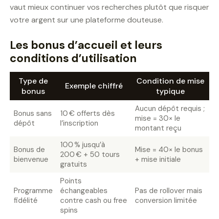
vaut mieux continuer vos recherches plutôt que risquer
votre argent sur une plateforme douteuse.
Les bonus d’accueil et leurs
conditions d’utilisation
Type de
Condition de mise
Exemple chiffré
bonus
typique
Aucun dépôt requis ;
Bonus sans
10 € offerts dès
mise = 30× le
dépôt
l’inscription
montant reçu
100 % jusqu’à
Bonus de
Mise = 40× le bonus
200 € + 50 tours
bienvenue
+ mise initiale
gratuits
Points
Programme
échangeables
Pas de rollover mais
fidélité
contre cash ou free
conversion limitée
spins