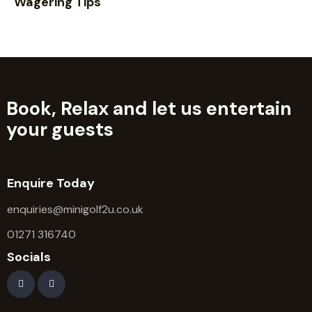
Wagering Tips
Book, Relax and let us entertain
your guests
Enquire Today
enquiries@minigolf2u.co.uk
01271 316740
Socials