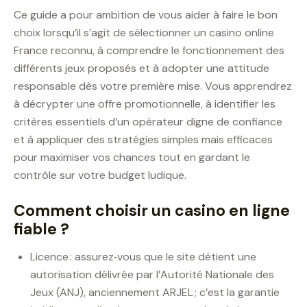
Ce guide a pour ambition de vous aider à faire le bon
choix lorsqu’il s’agit de sélectionner un casino online
France reconnu, à comprendre le fonctionnement des
différents jeux proposés et à adopter une attitude
responsable dès votre première mise. Vous apprendrez
à décrypter une offre promotionnelle, à identifier les
critères essentiels d’un opérateur digne de confiance
et à appliquer des stratégies simples mais efficaces
pour maximiser vos chances tout en gardant le
contrôle sur votre budget ludique.
Comment choisir un casino en ligne
fiable ?
Licence : assurez‑vous que le site détient une
autorisation délivrée par l’Autorité Nationale des
Jeux (ANJ), anciennement ARJEL ; c’est la garantie