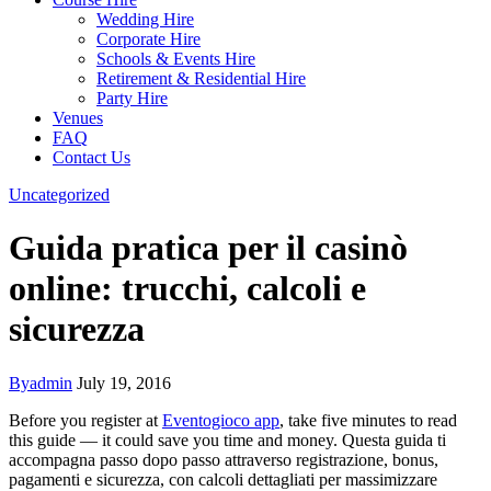
Wedding Hire
Corporate Hire
Schools & Events Hire
Retirement & Residential Hire
Party Hire
Venues
FAQ
Contact Us
Uncategorized
Guida pratica per il casinò
online: trucchi, calcoli e
sicurezza
By
admin
July 19, 2016
Before you register at
Eventogioco app
, take five minutes to read
this guide — it could save you time and money. Questa guida ti
accompagna passo dopo passo attraverso registrazione, bonus,
pagamenti e sicurezza, con calcoli dettagliati per massimizzare