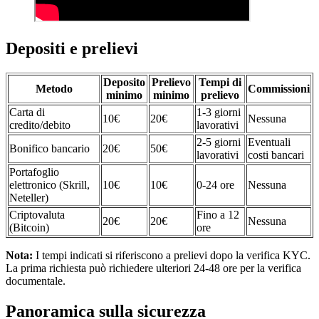
Depositi e prelievi
Deposito
Prelievo
Tempi di
Metodo
Commissioni
minimo
minimo
prelievo
Carta di
1-3 giorni
10€
20€
Nessuna
credito/debito
lavorativi
2-5 giorni
Eventuali
Bonifico bancario
20€
50€
lavorativi
costi bancari
Portafoglio
elettronico (Skrill,
10€
10€
0-24 ore
Nessuna
Neteller)
Criptovaluta
Fino a 12
20€
20€
Nessuna
(Bitcoin)
ore
Nota:
I tempi indicati si riferiscono a prelievi dopo la verifica KYC.
La prima richiesta può richiedere ulteriori 24-48 ore per la verifica
documentale.
Panoramica sulla sicurezza