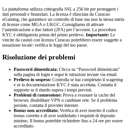
La piattaforma utilizza crittografia SSL a 256 bit per proteggere i
dati personali e finanziari. La licenza è rilasciata da Curacao
eGaming, che garantisce un controllo di base ma non la stessa tutela
di licenze come MGA o UKGC. Consigliamo di attivare
l’autenticazione a due fattori (2FA) per l’account. La procedura
KYC è obbligatoria prima del primo prelievo.
Importante:
Le
vincite da casinò con licenza Curacao potrebbero essere soggette a
tassazione locale: verifica le leggi del tuo paese.
Risoluzione dei problemi
Password dimenticata:
Clicca su “Password dimenticata”
sulla pagina di login e segui le istruzioni inviate via email.
Prelievo in sospeso:
Controlla se hai completato il wagering
e se la documentazione KYC è stata accettata. Contatta il
supporto se il ritardo supera i tempi previsti.
Problemi di connessione:
Prova a svuotare la cache del
browser, disabilitare VPN o cambiare rete. Se il problema
persiste, contatta il provider internet.
Bonus non accreditato:
Verifica di aver inserito il codice
bonus corretto e di aver soddisfatto i requisiti di deposito
minimo. Il bonus potrebbe richiedere fino a 24 ore per essere
accreditato.