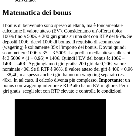
Matematica dei bonus
I bonus di benvenuto sono spesso allettanti, ma è fondamentale
calcolarne il valore atteso (EV). Consideriamo un’offerta tipica:
100% fino a 500€ + 200 giri gratis su una slot con RTP del 96%. Se
depositi 100€, ricevi 100€ di bonus. Il requisito di scommessa
(wagering) è solitamente 35x l’importo del bonus. Dovrai quindi
scommettere 100€ × 35 = 3.500€. La perdita media attesa sulle slot
è: 3.500€ × (1 – 0,96) = 140€. Quindi l’EV del bonus è: 100€ –
140€ = -40€. Aggiungiamo i giri gratis: 200 giri da 0,20€, valore
nominale 40€. Se il RTP è 96%, il valore atteso dei giri è 40€ × 0,96
= 38,4€, ma spesso anche i giri hanno un wagering separato (es.
40x). In tal caso, il calcolo diventa più complesso.
Importante:
un
bonus con wagering inferiore e RTP alto ha un EV migliore. Per i
giri gratis, scegli slot con RTP elevato e controlla le condizioni.