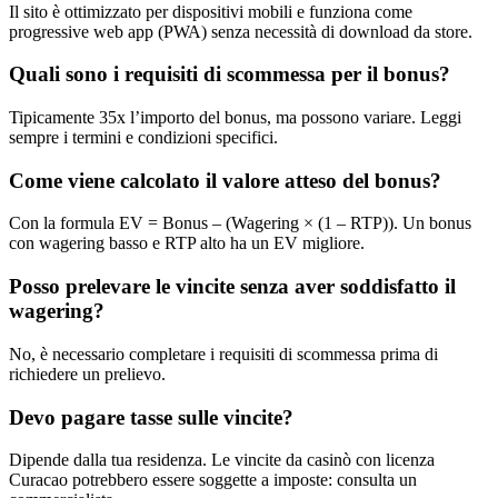
Il sito è ottimizzato per dispositivi mobili e funziona come
progressive web app (PWA) senza necessità di download da store.
Quali sono i requisiti di scommessa per il bonus?
Tipicamente 35x l’importo del bonus, ma possono variare. Leggi
sempre i termini e condizioni specifici.
Come viene calcolato il valore atteso del bonus?
Con la formula EV = Bonus – (Wagering × (1 – RTP)). Un bonus
con wagering basso e RTP alto ha un EV migliore.
Posso prelevare le vincite senza aver soddisfatto il
wagering?
No, è necessario completare i requisiti di scommessa prima di
richiedere un prelievo.
Devo pagare tasse sulle vincite?
Dipende dalla tua residenza. Le vincite da casinò con licenza
Curacao potrebbero essere soggette a imposte: consulta un