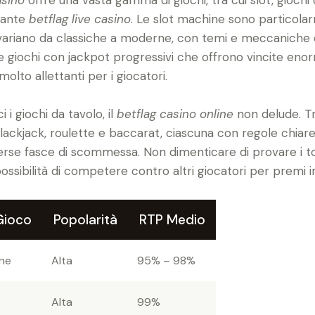
asino
offre una vasta gamma di giochi, tra cui slot, giochi
nante
betflag live casino
. Le slot machine sono particol
variano da classiche a moderne, con temi e meccaniche 
e giochi con jackpot progressivi che offrono vincite enor
olto allettanti per i giocatori.
i i giochi da tavolo, il
betflag casino online
non delude. T
 blackjack, roulette e baccarat, ciascuna con regole chiare
verse fasce di scommessa. Non dimenticare di provare i t
possibilità di competere contro altri giocatori per premi i
Gioco
Popolarità
RTP Medio
ine
Alta
95% – 98%
Alta
99%