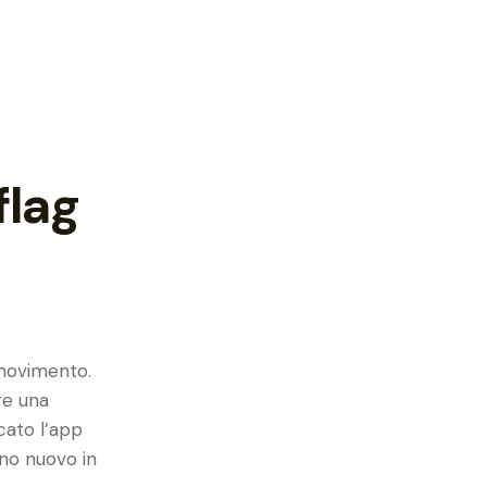
flag
movimento.
re una
cato l’app
uno nuovo in