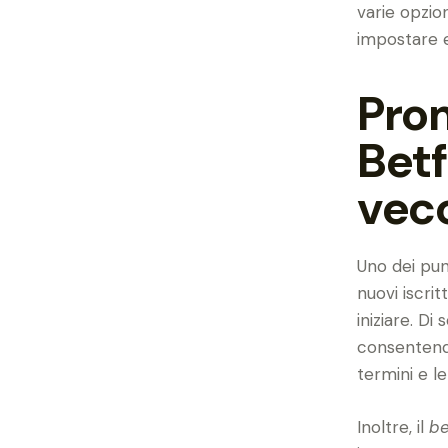
varie opzion
impostare ev
Prom
Betf
vecc
Uno dei pun
nuovi iscritti
iniziare. D
consentendo 
termini e l
Inoltre, il
be