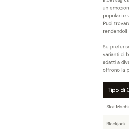
Il
betflag c
un emozio
popolari e 
Puoi trovar
rendendoli m
Se preferisc
varianti di
adatti a di
offrono la 
Tipo di 
Slot Mach
Blackjack