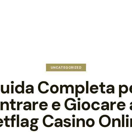
UNCATEGORIZED
uida Completa p
ntrare e Giocare 
tflag Casino Onl