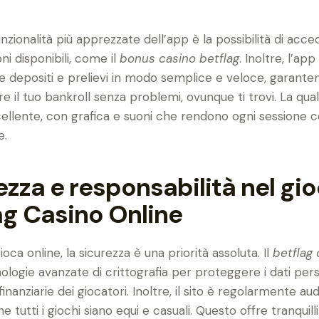
nzionalità più apprezzate dell’app è la possibilità di acce
ni disponibili, come il
bonus casino betflag
. Inoltre, l’a
re depositi e prelievi in modo semplice e veloce, garante
e il tuo bankroll senza problemi, ovunque ti trovi. La qual
ellente, con grafica e suoni che rendono ogni sessione 
e.
ezza e responsabilità nel gio
ag Casino Online
oca online, la sicurezza è una priorità assoluta. Il
betflag 
nologie avanzate di crittografia per proteggere i dati pers
finanziarie dei giocatori. Inoltre, il sito è regolarmente au
e tutti i giochi siano equi e casuali. Questo offre tranquilli