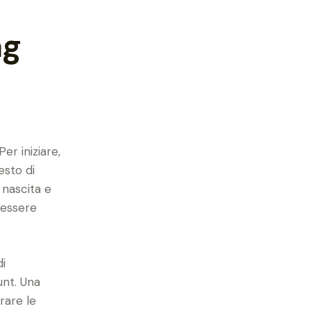
ag
r iniziare,
iesto di
 nascita e
o essere
di
unt. Una
rare le