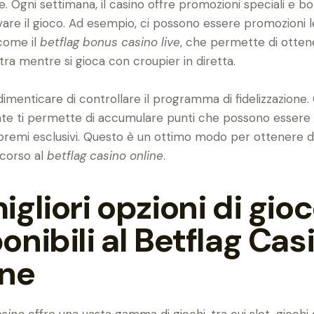
e. Ogni settimana, il casino offre promozioni speciali e bo
vare il gioco. Ad esempio, ci possono essere promozioni l
 come il
betflag bonus casino live
, che permette di otten
tra mentre si gioca con croupier in diretta.
 dimenticare di controllare il programma di fidelizzazione.
te ti permette di accumulare punti che possono essere 
premi esclusivi. Questo è un ottimo modo per ottenere di
corso al
betflag casino online
.
igliori opzioni di gio
onibili al Betflag Cas
ine