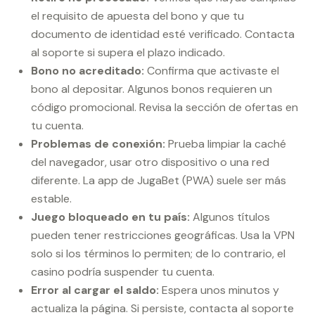
el requisito de apuesta del bono y que tu
documento de identidad esté verificado. Contacta
al soporte si supera el plazo indicado.
Bono no acreditado:
Confirma que activaste el
bono al depositar. Algunos bonos requieren un
código promocional. Revisa la sección de ofertas en
tu cuenta.
Problemas de conexión:
Prueba limpiar la caché
del navegador, usar otro dispositivo o una red
diferente. La app de JugaBet (PWA) suele ser más
estable.
Juego bloqueado en tu país:
Algunos títulos
pueden tener restricciones geográficas. Usa la VPN
solo si los términos lo permiten; de lo contrario, el
casino podría suspender tu cuenta.
Error al cargar el saldo:
Espera unos minutos y
actualiza la página. Si persiste, contacta al soporte