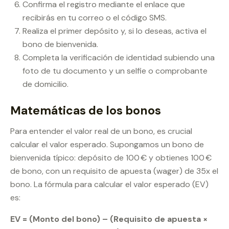
Confirma el registro mediante el enlace que
recibirás en tu correo o el código SMS.
Realiza el primer depósito y, si lo deseas, activa el
bono de bienvenida.
Completa la verificación de identidad subiendo una
foto de tu documento y un selfie o comprobante
de domicilio.
Matemáticas de los bonos
Para entender el valor real de un bono, es crucial
calcular el valor esperado. Supongamos un bono de
bienvenida típico: depósito de 100 € y obtienes 100 €
de bono, con un requisito de apuesta (wager) de 35x el
bono. La fórmula para calcular el valor esperado (EV)
es:
EV = (Monto del bono) – (Requisito de apuesta ×