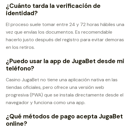
¿Cuánto tarda la verificación de
identidad?
El proceso suele tomar entre 24 y 72 horas hábiles una
vez que envías los documentos. Es recomendable
hacerlo justo después del registro para evitar demoras
en los retiros.
¿Puedo usar la app de JugaBet desde mi
teléfono?
Casino JugaBet no tiene una aplicación nativa en las
tiendas oficiales, pero ofrece una versión web
progresiva (PWA) que se instala directamente desde el
navegador y funciona como una app.
¿Qué métodos de pago acepta JugaBet
online?