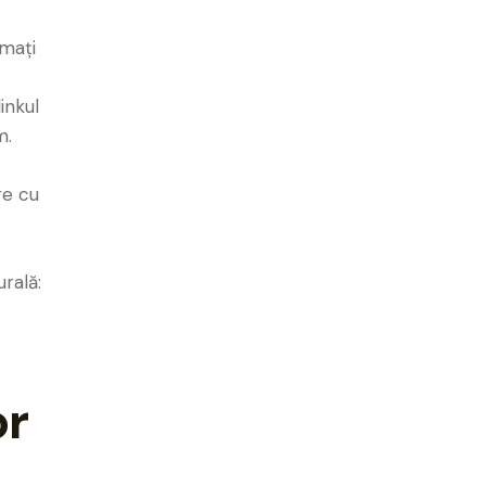
rmați
inkul
m.
re cu
urală:
i
or