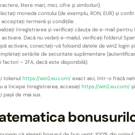
ractere, litere mari, mici, cifre și simboluri).
lectați moneda contului (de exemplu, RON, EUR) și confi
 acceptați termenii și condițiile.
nalizați înregistrarea și verificați căsuța de e-mail pentru l
 activare. Dacă nu vedeți e-mailul, verificați folderul Spa
pă activare, conectați-vă folosind datele de win2 login și
mpletați setările de securitate suplimentare (autentifica
i factori – 2FA, dacă este disponibilă).
ți tokenul
https://win2.eu.com/
exact aici, într-o frază nat
u a începe înregistrarea, accesați
https://win2.eu.com/
ș
i pașii de mai sus.
atematica bonusuril
punem că alegeți bonusul de bun venit: 100% din primul