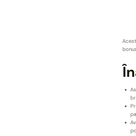
Acest
bonusu
În
As
br
Pr
pa
Av
po