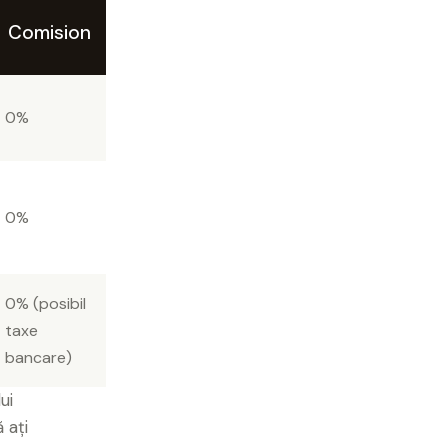
Comision
0%
0%
0% (posibil
taxe
bancare)
ui
 ați