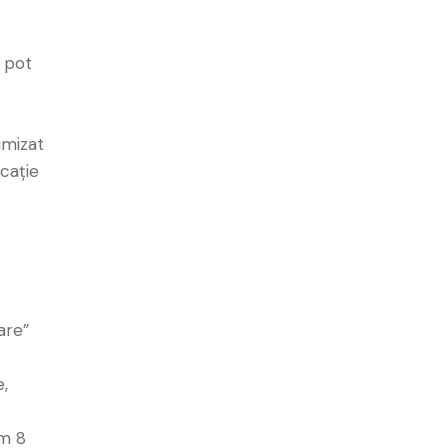
e pot
imizat
cație
are”
,
um 8