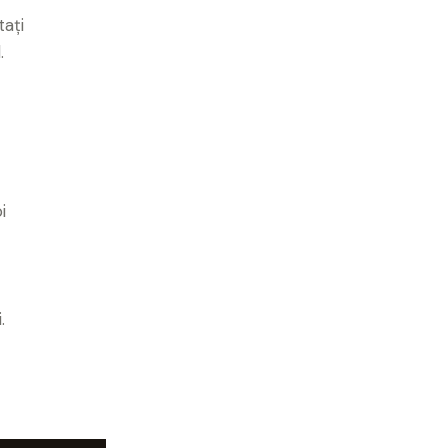
tați
.
i
.