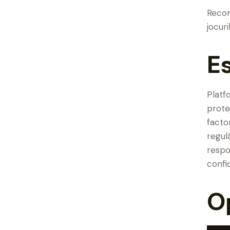
Recom
jocuri
Es
Platf
prote
facto
regulă
respon
confi
Op