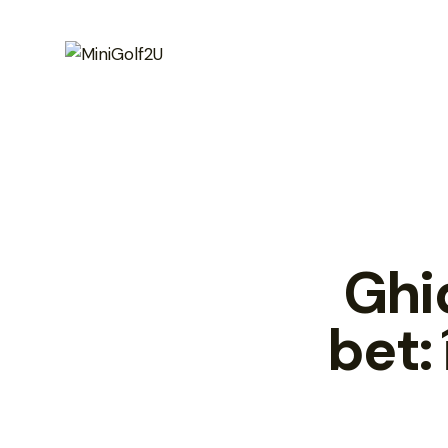
Ghi
bet: