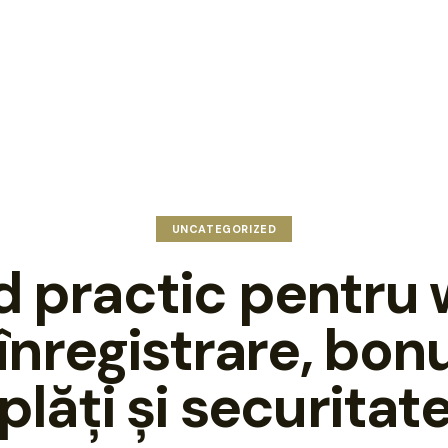
UNCATEGORIZED
d practic pentru 
 înregistrare, bonu
plăți și securitat