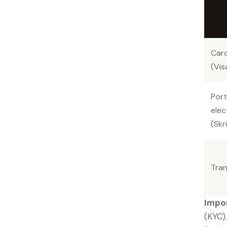
Car
(Vi
Port
elec
(Skri
Tran
Impo
(KYC)