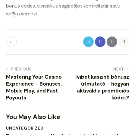
bonus codes, vienlaikus saglabājot kontroli pār savu
spēļu pieredzi.
PREVIOUS
NEXT
Mastering Your Casino
Ivibet kaszinó bónusz
Experience – Bonuses,
útmutató – hogyan
Mobile Play, and Fast
aktiváld a promóciós
Payouts
kódot?
You May Also Like
UNCATEGORIZED