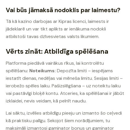
Vai būs jāmaksā nodoklis par laimestu?
Tā kā kazino darbojas ar Kipras licenci, laimests ir
jādeklarē un var tikt aplikts ar ienākuma nodokli
atbilstoši tavas dzīvesvietas valsts likumiem.
Vērts zināt: Atbildīga spēlēšana
Platforma piedāvā vairākus rīkus, lai kontrolētu
spēlēšanu:
Noteikums:
Depozīta limiti – iespējams
iestatīt dienas, nedēļas vai mēneša limitu. Sesijas limiti –
ierobežo spēles laiku. Pašizslēgšana – uz noteiktu laiku
vai pastāvīgi bloķē kontu. Atceries, ka spēlēšanai ir jābūt
izklaidei, nevis veidam, kā pelnīt naudu.
Lai sāktu, izvēlies atbildīgu pieeju un izmanto šo ceļvedi
kā praktisku palīgu. Sekojot šiem norādījumiem, tu
maksimāli izmantosi gaminator bonus un gaminator