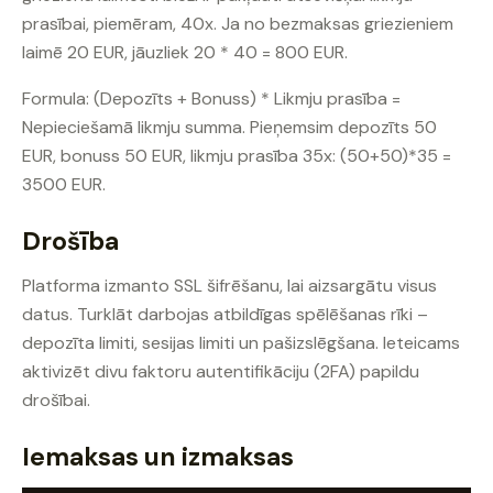
prasībai, piemēram, 40x. Ja no bezmaksas griezieniem
laimē 20 EUR, jāuzliek 20 * 40 = 800 EUR.
Formula: (Depozīts + Bonuss) * Likmju prasība =
Nepieciešamā likmju summa. Pieņemsim depozīts 50
EUR, bonuss 50 EUR, likmju prasība 35x: (50+50)*35 =
3500 EUR.
Drošība
Platforma izmanto SSL šifrēšanu, lai aizsargātu visus
datus. Turklāt darbojas atbildīgas spēlēšanas rīki –
depozīta limiti, sesijas limiti un pašizslēgšana. Ieteicams
aktivizēt divu faktoru autentifikāciju (2FA) papildu
drošībai.
Iemaksas un izmaksas