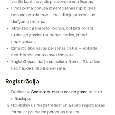
vairāki konti novedīs pie bonusa anulēšanas.
Pirms pirmā bonusa izmantošanas rūpīgi izlasi
bonusa noteikumus – īpaši likmju prasības un
derīguma termiņu.
Aktivizējot gaminator bonus, obligāti norādi
attiecīgo gaminator bonus codes, ja tādi
nepieciešami.
Izmanto tikai savus personas datus – jebkāda
neatbilstība var aizkavēt izmaksu.
Saglabā visus darījumu apliecinājumus līdz brīdim,
kad nauda ir droši izmaksāta.
Reģistrācija
Dodies uz
Gaminator online casino game
oficiālo
mājaslapu.
Noklikšķini uz “Reģistrēties” un aizpildi reģistrācijas
formu ar precīziem personas datiem.