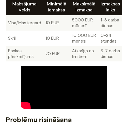
Maksājuma
Minimālā
Maksimālā
Izmaksas
veids
iemaksa
izmaksa
laiks
5000 EUR
1-3 darba
Visa/Mastercard
10 EUR
mēnesī
dienas
10 000 EUR
0-24
Skrill
10 EUR
mēnesī
stundas
Bankas
Atkarīgs no
3-7 darba
20 EUR
pārskaitījums
limitiem
dienas
Problēmu risināšana