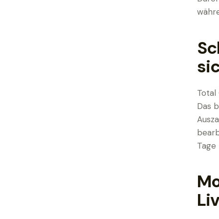
währe
Sc
si
Total
Das b
Ausza
bearb
Tage 
Mo
Li