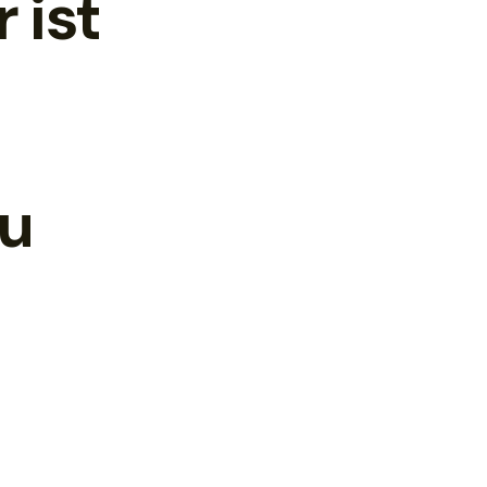
 ist
eu