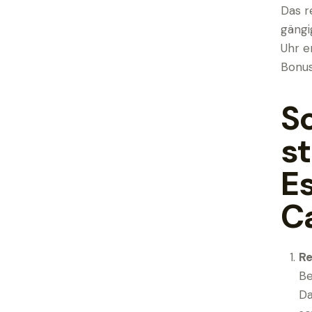
Das r
gängi
Uhr e
Bonus
Sc
st
Es
C
Re
Be
Da