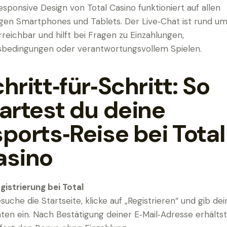
esponsive Design von Total Casino funktioniert auf allen
gen Smartphones und Tablets. Der Live‑Chat ist rund um
rreichbar und hilft bei Fragen zu Einzahlungen,
bedingungen oder verantwortungsvollem Spielen.
hritt‑für‑Schritt: So
artest du deine
ports‑Reise bei Total
asino
gistrierung bei Total
suche die Startseite, klicke auf „Registrieren“ und gib dei
ten ein. Nach Bestätigung deiner E‑Mail‑Adresse erhältst