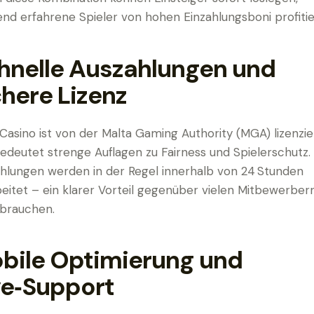
nd erfahrene Spieler von hohen Einzahlungsboni profitie
hnelle Auszahlungen und
chere Lizenz
 Casino ist von der Malta Gaming Authority (MGA) lizenzie
edeutet strenge Auflagen zu Fairness und Spielerschutz.
hlungen werden in der Regel innerhalb von 24 Stunden
eitet – ein klarer Vorteil gegenüber vielen Mitbewerbern
brauchen.
bile Optimierung und
ve‑Support