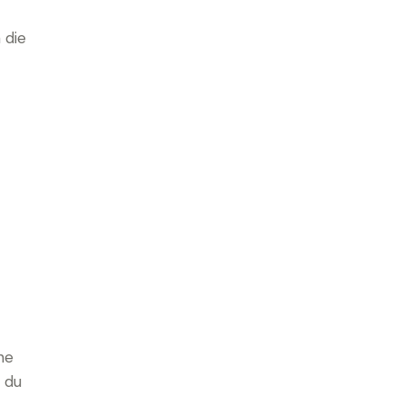
 die
ne
 du