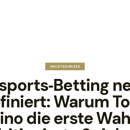
UNCATEGORIZED
sports‑Betting n
finiert: Warum To
ino die erste Wahl