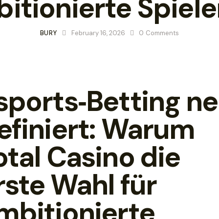
itionierte Spieler
BURY
February 16, 2026
0
Comments
sports‑Betting n
efiniert: Warum
otal Casino die
rste Wahl für
mbitionierte