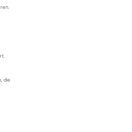
ren.
rt.
, die