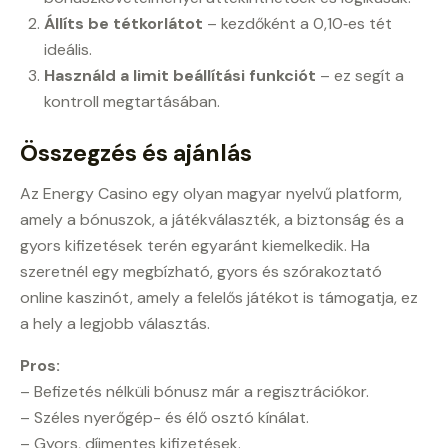
Állíts be tétkorlátot
– kezdőként a 0,10‑es tét
ideális.
Használd a limit beállítási funkciót
– ez segít a
kontroll megtartásában.
Összegzés és ajánlás
Az Energy Casino egy olyan magyar nyelvű platform,
amely a bónuszok, a játékválaszték, a biztonság és a
gyors kifizetések terén egyaránt kiemelkedik. Ha
szeretnél egy megbízható, gyors és szórakoztató
online kaszinót, amely a felelős játékot is támogatja, ez
a hely a legjobb választás.
Pros:
– Befizetés nélküli bónusz már a regisztrációkor.
– Széles nyerőgép- és élő osztó kínálat.
– Gyors, díjmentes kifizetések.