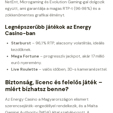
NetEnt, Microgaming és Evolution Gaming‑gal dolgozik
együtt, ami garantálja a magas RTP‑t (96‑98 %) és a
zökkenőmentes grafikai élményt.
Legnépszerűbb játékok az Energy
Casino-ban
Starburst
– 96,1 % RTP, alacsony volatilitás, ideális
kezdőknek.
Mega Fortune
– progresszív jackpot, akár 17 millió
euró nyeremény.
Live Roulette
– valós időben, 3D-s kameranézettel.
Biztonság, licenc és felelős játék –
miért bízhatsz benne?
Az Energy Casino a Magyarországon elismert
szerencsejáték-engedéllyel rendelkezik, és a Malta
Gaming Authority (MGA) által szabályozott. A