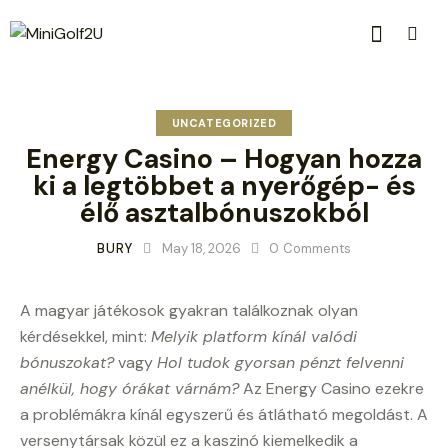
UNCATEGORIZED
Energy Casino – Hogyan hozza
ki a legtöbbet a nyerőgép- és
élő asztalbónuszokból
BURY
May 18, 2026
0
Comments
A magyar játékosok gyakran találkoznak olyan
kérdésekkel, mint:
Melyik platform kínál valódi
bónuszokat?
vagy
Hol tudok gyorsan pénzt felvenni
anélkül, hogy órákat várnám?
Az Energy Casino ezekre
a problémákra kínál egyszerű és átlátható megoldást. A
versenytársak közül ez a kaszinó kiemelkedik a