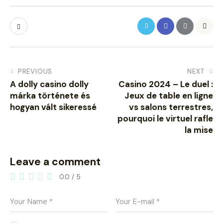
PREVIOUS
NEXT
A dolly casino dolly
Casino 2024 – Le duel :
márka története és
Jeux de table en ligne
hogyan vált sikeressé
vs salons terrestres,
pourquoi le virtuel rafle
la mise
Leave a comment
0.0
/
5