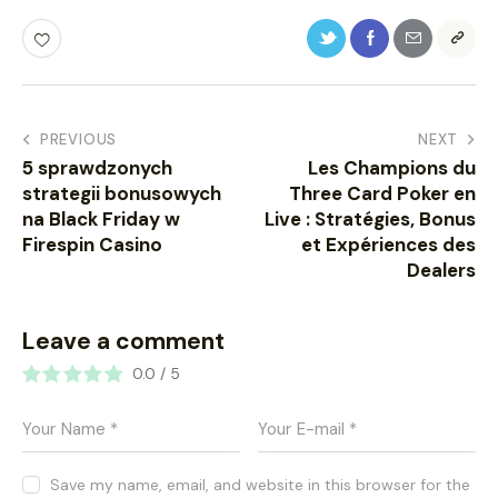
PREVIOUS
NEXT
5 sprawdzonych
Les Champions du
strategii bonusowych
Three Card Poker en
na Black Friday w
Live : Stratégies, Bonus
Firespin Casino
et Expériences des
Dealers
Leave a comment
0.0
/
5
Save my name, email, and website in this browser for the