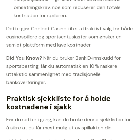
omsetningskrav, noe som reduserer den totale
kostnaden for spilleren.
Dette gjør Coolbet Casino til et attraktivt valg for både
casinospillere og sportsentusiaster som ønsker en
samlet plattform med lave kostnader.
Did You Know?
Når du bruker BankID‑innskudd for
sportsbetting, får du automatisk en 10 % raskere
uttakstid sammenlignet med tradisjonelle
bankoverføringer.
Praktisk sjekkliste for å holde
kostnadene i sjakk
Før du setter i gang, kan du bruke denne sjekklisten for
å sikre at du får mest mulig ut av spilløkten din: