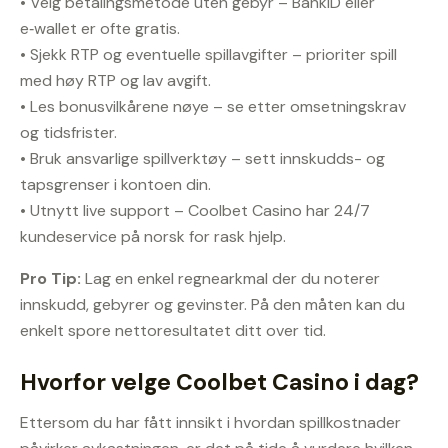
• Velg betalingsmetode uten gebyr – BankID eller
e‑wallet er ofte gratis.
• Sjekk RTP og eventuelle spillavgifter – prioriter spill
med høy RTP og lav avgift.
• Les bonusvilkårene nøye – se etter omsetningskrav
og tidsfrister.
• Bruk ansvarlige spillverktøy – sett innskudds- og
tapsgrenser i kontoen din.
• Utnytt live support – Coolbet Casino har 24/7
kundeservice på norsk for rask hjelp.
Pro Tip:
Lag en enkel regnearkmal der du noterer
innskudd, gebyrer og gevinster. På den måten kan du
enkelt spore nettoresultatet ditt over tid.
Hvorfor velge Coolbet Casino i dag?
Ettersom du har fått innsikt i hvordan spillkostnader