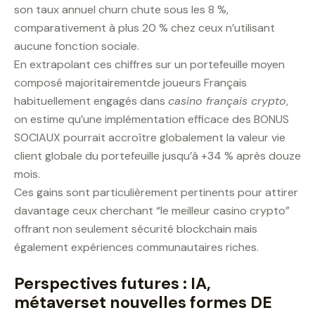
son taux annuel churn chute sous les 8 %,
comparativement à plus 20 % chez ceux n’utilisant
aucune fonction sociale.
En extrapolant ces chiffres sur un portefeuille moyen
composé majoritairementde joueurs Français
habituellement engagés dans
casino français crypto
,
on estime qu’une implémentation efficace des BONUS
SOCIAUX pourrait accroître globalement la valeur vie
client globale du portefeuille jusqu’à +34 % après douze
mois.
Ces gains sont particulièrement pertinents pour attirer
davantage ceux cherchant “le meilleur casino crypto”
offrant non seulement sécurité blockchain mais
également expériences communautaires riches.
Perspectives futures : IA,
métaverset nouvelles formes DE