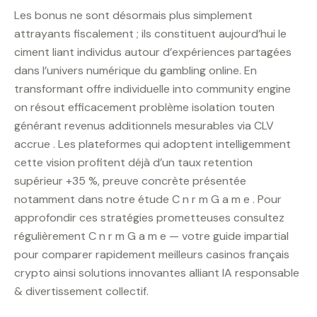
Les bonus ne sont désormais plus simplement
attrayants fiscalement ; ils constituent aujourd’hui le
ciment liant individus autour d’expériences partagées
dans l’univers numérique du gambling online. En
transformant offre individuelle into community engine
on résout efficacement problème isolation touten
générant revenus additionnels mesurables via CLV
accrue . Les plateformes qui adoptent intelligemment
cette vision profitent déjà d’un taux retention
supérieur +35 %, preuve concrète présentée
notamment dans notre étude C n r m G a m e . Pour
approfondir ces stratégies prometteuses consultez
régulièrement C n r m G a m e — votre guide impartial
pour comparer rapidement meilleurs casinos français
crypto ainsi solutions innovantes alliant IA responsable
& divertissement collectif.