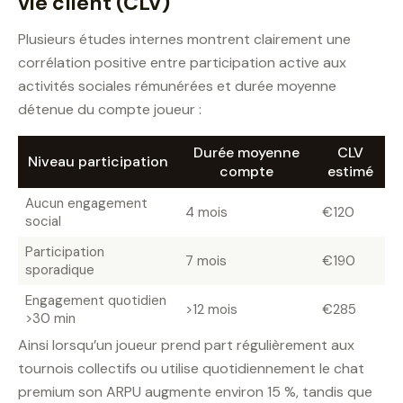
vie client (CLV)
Plusieurs études internes montrent clairement une
corrélation positive entre participation active aux
activités sociales rémunérées et durée moyenne
détenue du compte joueur :
Durée moyenne
CLV
Niveau participation
compte
estimé
Aucun engagement
4 mois
€120
social
Participation
7 mois
€190
sporadique
Engagement quotidien
>12 mois
€285
>30 min
Ainsi lorsqu’un joueur prend part régulièrement aux
tournois collectifs ou utilise quotidiennement le chat
premium son ARPU augmente environ 15 %, tandis que