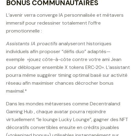
BONUS COMMUNAUTAIRES
L’avenir verra converge IA personnalisée et métavers
immersif pour redessiner totalement l’offre
promotionnelle :
Assistants IA proactifs
analyseront historiques
individuels afin proposer “défis duo” adaptés—
exemple «jouez côte-à-côte contre votre ami Jean
pour débloquer ensemble X tokens ERC‑20». L’assistant
pourra même suggérer timing optimal basé sur activité
réseau afin maximiser chances décrocher bonus
maximal.*
Dans les mondes métaverses comme Decentraland
Gaming Hub , chaque avatar pourra rejoindre
virtuellement “le lounge Lucky Lounge”, gagner des NFT
décoratifs convertibles ensuite en crédits jouables
(«tokenized bonus») utilisables instantanément sur