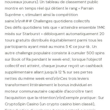
nouveaux joueurs). Un tableau de classement public
montre en temps réel qui détient le rang « Parrain
Suprême », stimulant ainsi la compétition
saine.\n\n### Challenges quotidiens collectifs
Des défis quotidiens tels que « atteindre ensemble 1 M€
misés sur Starburst » débloquent automatiquement 20
tours gratuits distribués équitablement parmi tous les
participants ayant misé au moins 5 € ce jour‑là . Un
autre challenge populaire consiste à cumuler 500 spins
sur Book of Ra pendant le week‑end ; lorsque l’objectif
collectif est atteint, chaque joueur reçoit un cashback
supplémentaire allant jusqu’à 12 % sur ses pertes
nettes du même week‑end.\n\nCes trois leviers
transforment littéralement le bonus individuel en
moteur communautaire capable d’accroître tant
l’acquisition que la rétention.\n\n
Exemple pratique
: Sur
CryptoSpin Casino (un crypto casino bien classé),