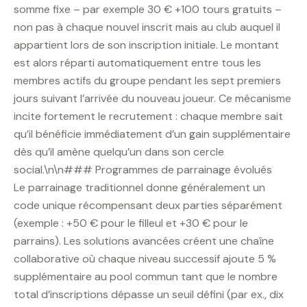
somme fixe – par exemple 30 € +100 tours gratuits –
non pas à chaque nouvel inscrit mais au club auquel il
appartient lors de son inscription initiale. Le montant
est alors réparti automatiquement entre tous les
membres actifs du groupe pendant les sept premiers
jours suivant l’arrivée du nouveau joueur. Ce mécanisme
incite fortement le recrutement : chaque membre sait
qu’il bénéficie immédiatement d’un gain supplémentaire
dès qu’il amène quelqu’un dans son cercle
social.\n\n### Programmes de parrainage évolués
Le parrainage traditionnel donne généralement un
code unique récompensant deux parties séparément
(exemple : +50 € pour le filleul et +30 € pour le
parrains). Les solutions avancées créent une chaîne
collaborative où chaque niveau successif ajoute 5 %
supplémentaire au pool commun tant que le nombre
total d’inscriptions dépasse un seuil défini (par ex., dix