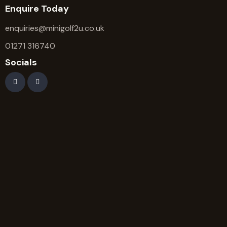
Enquire Today
enquiries@minigolf2u.co.uk
01271 316740
Socials