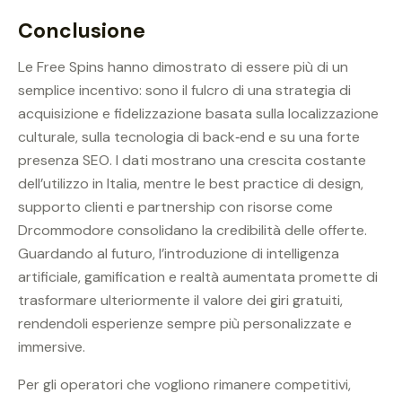
Conclusione
Le Free Spins hanno dimostrato di essere più di un
semplice incentivo: sono il fulcro di una strategia di
acquisizione e fidelizzazione basata sulla localizzazione
culturale, sulla tecnologia di back‑end e su una forte
presenza SEO. I dati mostrano una crescita costante
dell’utilizzo in Italia, mentre le best practice di design,
supporto clienti e partnership con risorse come
Drcommodore consolidano la credibilità delle offerte.
Guardando al futuro, l’introduzione di intelligenza
artificiale, gamification e realtà aumentata promette di
trasformare ulteriormente il valore dei giri gratuiti,
rendendoli esperienze sempre più personalizzate e
immersive.
Per gli operatori che vogliono rimanere competitivi,