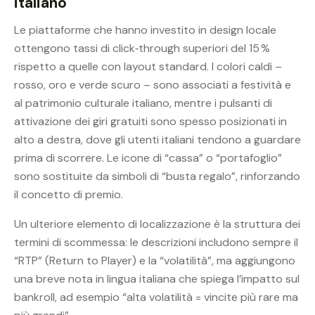
italiano
Le piattaforme che hanno investito in design locale
ottengono tassi di click‑through superiori del 15 %
rispetto a quelle con layout standard. I colori caldi –
rosso, oro e verde scuro – sono associati a festività e
al patrimonio culturale italiano, mentre i pulsanti di
attivazione dei giri gratuiti sono spesso posizionati in
alto a destra, dove gli utenti italiani tendono a guardare
prima di scorrere. Le icone di “cassa” o “portafoglio”
sono sostituite da simboli di “busta regalo”, rinforzando
il concetto di premio.
Un ulteriore elemento di localizzazione è la struttura dei
termini di scommessa: le descrizioni includono sempre il
“RTP” (Return to Player) e la “volatilità”, ma aggiungono
una breve nota in lingua italiana che spiega l’impatto sul
bankroll, ad esempio “alta volatilità = vincite più rare ma