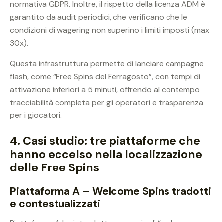
normativa GDPR. Inoltre, il rispetto della licenza ADM è
garantito da audit periodici, che verificano che le
condizioni di wagering non superino i limiti imposti (max
30x).
Questa infrastruttura permette di lanciare campagne
flash, come “Free Spins del Ferragosto”, con tempi di
attivazione inferiori a 5 minuti, offrendo al contempo
tracciabilità completa per gli operatori e trasparenza
per i giocatori.
4. Casi studio: tre piattaforme che
hanno eccelso nella localizzazione
delle Free Spins
Piattaforma A – Welcome Spins tradotti
e contestualizzati