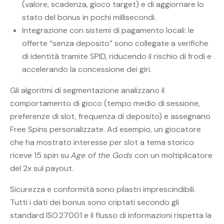
(valore, scadenza, gioco target) e di aggiornare lo
stato del bonus in pochi millisecondi.
Integrazione con sistemi di pagamento locali: le
offerte “senza deposito” sono collegate a verifiche
di identità tramite SPID, riducendo il rischio di frodi e
accelerando la concessione dei giri.
Gli algoritmi di segmentazione analizzano il
comportamento di gioco (tempo medio di sessione,
preferenze di slot, frequenza di deposito) e assegnano
Free Spins personalizzate. Ad esempio, un giocatore
che ha mostrato interesse per slot a tema storico
riceve 15 spin su
Age of the Gods
con un moltiplicatore
del 2x sul payout.
Sicurezza e conformità sono pilastri imprescindibili.
Tutti i dati dei bonus sono criptati secondo gli
standard ISO 27001 e il flusso di informazioni rispetta la