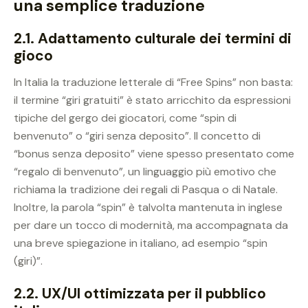
una semplice traduzione
2.1. Adattamento culturale dei termini di
gioco
In Italia la traduzione letterale di “Free Spins” non basta:
il termine “giri gratuiti” è stato arricchito da espressioni
tipiche del gergo dei giocatori, come “spin di
benvenuto” o “giri senza deposito”. Il concetto di
“bonus senza deposito” viene spesso presentato come
“regalo di benvenuto”, un linguaggio più emotivo che
richiama la tradizione dei regali di Pasqua o di Natale.
Inoltre, la parola “spin” è talvolta mantenuta in inglese
per dare un tocco di modernità, ma accompagnata da
una breve spiegazione in italiano, ad esempio “spin
(giri)”.
2.2. UX/UI ottimizzata per il pubblico