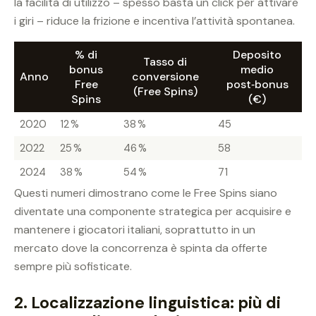
la facilità di utilizzo – spesso basta un click per attivare
i giri – riduce la frizione e incentiva l’attività spontanea.
% di
Deposito
Tasso di
bonus
medio
Anno
conversione
Free
post‑bonus
(Free Spins)
Spins
(€)
2020
12 %
38 %
45
2022
25 %
46 %
58
2024
38 %
54 %
71
Questi numeri dimostrano come le Free Spins siano
diventate una componente strategica per acquisire e
mantenere i giocatori italiani, soprattutto in un
mercato dove la concorrenza è spinta da offerte
sempre più sofisticate.
2. Localizzazione linguistica: più di