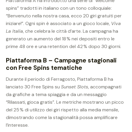
Piattaforma A ha introdotto una serie di “welcome
spins” tradotti in italiano con un tono colloquiale:
“Benvenuto nella nostra casa, ecco 20 giri gratuiti per
iniziare!”. Ogni spin è associato a un gioco locale,
Viva
La Italia
, che celebra le città d’arte. La campagna ha
generato un aumento del 18 % nei depositi entro le
prime 48 ore e una retention del 42 % dopo 30 giorni.
Piattaforma B – Campagne stagionali
con Free Spins tematiche
Durante il periodo di Ferragosto, Piattaforma B ha
lanciato 30 Free Spins su
Sunset Slots
, accompagnati
da grafiche a tema spiaggia e da un messaggio
“Rilassati, gioca gratis”. Le metriche mostrano un picco
del 25 % di utilizzo dei giri rispetto alla media mensile,
dimostrando come la stagionalità possa amplificare
l’interesse.