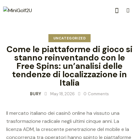
UNCATEGORIZED
Come le piattaforme di gioco si
stanno reinventando con le
Free Spins: un’analisi delle
tendenze di localizzazione in
Italia
BURY
May 18, 2026
0
Comments
Il mercato italiano dei casinò online ha vissuto una
trasformazione radicale negli ultimi cinque anni. La
licenza ADM, la crescente penetrazione del mobile e la
concorrenza tra operatori hanno spinto le piattaforme