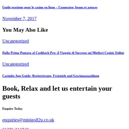
Guide pratique pour le casino en ligne – Connexion, bonus et astuces
November 7, 2017
You May Also Like
Uncategorized
Dalla Prima Puntata al Cashback Pro: il Viaggio di Successo sui Migliori Casinò Online
Uncategorized
Cazimbo App Guide: Registrierung, Freispiele und Gewinnauszahlung
Book, Relax and let us entertain your
guests
Enquire Today
enquiries@minigolf2u.co.uk