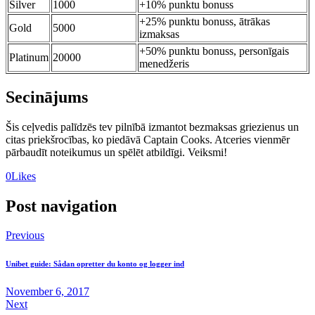
Silver
1000
+10% punktu bonuss
+25% punktu bonuss, ātrākas
Gold
5000
izmaksas
+50% punktu bonuss, personīgais
Platinum
20000
menedžeris
Secinājums
Šis ceļvedis palīdzēs tev pilnībā izmantot bezmaksas griezienus un
citas priekšrocības, ko piedāvā Captain Cooks. Atceries vienmēr
pārbaudīt noteikumus un spēlēt atbildīgi. Veiksmi!
0
Likes
Post navigation
Previous
Unibet guide: Sådan opretter du konto og logger ind
November 6, 2017
Next