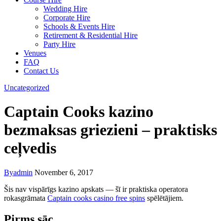
Wedding Hire
Corporate Hire
Schools & Events Hire
Retirement & Residential Hire
Party Hire
Venues
FAQ
Contact Us
Uncategorized
Captain Cooks kazino
bezmaksas griezieni – praktisks
ceļvedis
By
admin
November 6, 2017
Šis nav vispārīgs kazino apskats — šī ir praktiska operatora
rokasgrāmata
Captain cooks casino free spins
spēlētājiem.
Pirms sāc