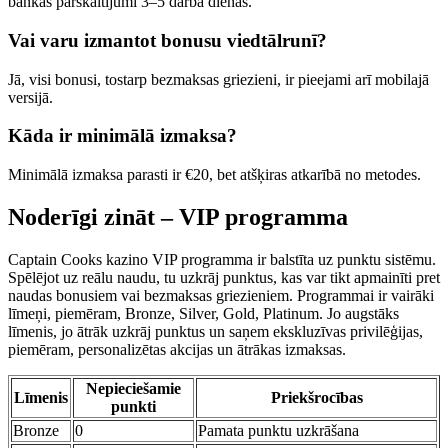
bankas pārskaitījumi 3–5 darba dienas.
Vai varu izmantot bonusu viedtālrunī?
Jā, visi bonusi, tostarp bezmaksas griezieni, ir pieejami arī mobilajā
versijā.
Kāda ir minimālā izmaksa?
Minimālā izmaksa parasti ir €20, bet atšķiras atkarībā no metodes.
Noderīgi zināt – VIP programma
Captain Cooks kazino VIP programma ir balstīta uz punktu sistēmu.
Spēlējot uz reālu naudu, tu uzkrāj punktus, kas var tikt apmainīti pret
naudas bonusiem vai bezmaksas griezieniem. Programmai ir vairāki
līmeņi, piemēram, Bronze, Silver, Gold, Platinum. Jo augstāks
līmenis, jo ātrāk uzkrāj punktus un saņem ekskluzīvas privilēģijas,
piemēram, personalizētas akcijas un ātrākas izmaksas.
Nepieciešamie
Līmenis
Priekšrocības
punkti
Bronze
0
Pamata punktu uzkrāšana