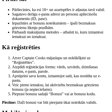
Pārliecinies, ka esi 18+ un azartspēles ir atļautas tavā valstī.
Sagatavo derīgu e-pasta adresi un personu apliecinošu
dokumentu (ID, pase).
Iepazīsties ar bonusu noteikumiem – īpaši bezmaksas
griezienu likmju prasībām.
Pārbaudi maksājumu metodes – atbalsti to, kuru izmantosi
iemaksai un izmaksai.
Kā reģistrēties
Atver Captain Cooks mājaslapu un noklikšķini uz
“Reģistrēties”.
Aizpildi reģistrācijas formu: vārds, uzvārds, dzimšanas
datums, e-pasts, parole.
Apstiprini savu kontu, izmantojot saiti, kas nosūtīta uz e-
pastu.
Veic pirmo iemaksu, lai aktivizētu bezmaksas griezienu
bonusu (ja nepieciešams).
Pieprasi bonusu sadaļā “Bonusi” vai ar bonusu kodu.
Piezīme:
Daži bonusi var būt pieejami tikai noteiktās valstīs.