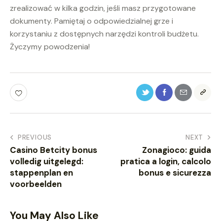
zrealizować w kilka godzin, jeśli masz przygotowane
dokumenty. Pamiętaj o odpowiedzialnej grze i
korzystaniu z dostępnych narzędzi kontroli budżetu.
Życzymy powodzenia!
PREVIOUS
NEXT
Casino Betcity bonus
Zonagioco: guida
volledig uitgelegd:
pratica a login, calcolo
stappenplan en
bonus e sicurezza
voorbeelden
You May Also Like