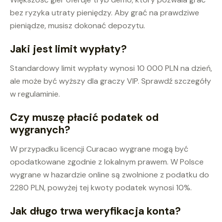
bez ryzyka utraty pieniędzy. Aby grać na prawdziwe
pieniądze, musisz dokonać depozytu.
Jaki jest limit wypłaty?
Standardowy limit wypłaty wynosi 10 000 PLN na dzień,
ale może być wyższy dla graczy VIP. Sprawdź szczegóły
w regulaminie.
Czy muszę płacić podatek od
wygranych?
W przypadku licencji Curacao wygrane mogą być
opodatkowane zgodnie z lokalnym prawem. W Polsce
wygrane w hazardzie online są zwolnione z podatku do
2280 PLN, powyżej tej kwoty podatek wynosi 10%.
Jak długo trwa weryfikacja konta?