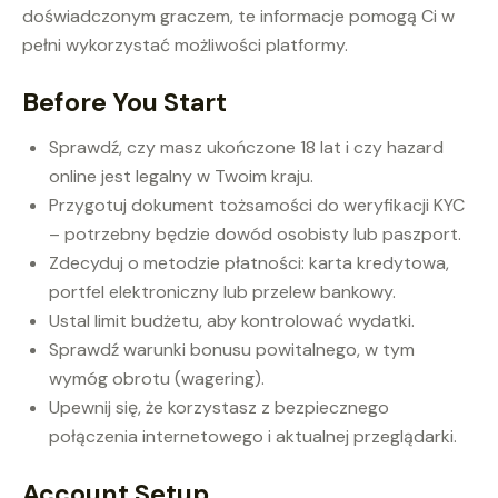
doświadczonym graczem, te informacje pomogą Ci w
pełni wykorzystać możliwości platformy.
Before You Start
Sprawdź, czy masz ukończone 18 lat i czy hazard
online jest legalny w Twoim kraju.
Przygotuj dokument tożsamości do weryfikacji KYC
– potrzebny będzie dowód osobisty lub paszport.
Zdecyduj o metodzie płatności: karta kredytowa,
portfel elektroniczny lub przelew bankowy.
Ustal limit budżetu, aby kontrolować wydatki.
Sprawdź warunki bonusu powitalnego, w tym
wymóg obrotu (wagering).
Upewnij się, że korzystasz z bezpiecznego
połączenia internetowego i aktualnej przeglądarki.
Account Setup