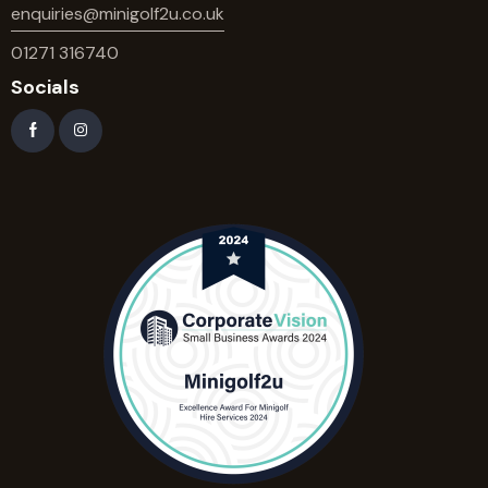
enquiries@minigolf2u.co.uk
01271 316740
Socials