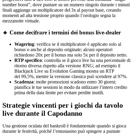
number boost”, dove puntare su un numero singolo durante i minuti
finali aggiunge un moltiplicatore del 3x al payout base, creando
momenti ad alta tensione proprio quando l’orologio segna la
mezzanotte virtuale.
🔹 Come decifrare i termini dei bonus live‑dealer
Wagering
: verifica se il moltiplicatore è applicato solo al
bonus o anche al deposito originale; alcuni operatori
richiedono 20x per il bonus ma solo 5x per il deposito netto.
RTP specifico
: controlla se il gioco live ha una percentuale di
ritorno diversa rispetto alla versione RNG; ad esempio il
Blackjack Live su Evolution Gaming mostra un RTP
del 99,5%, mentre la versione classica può scendere al 97%.
Scadenza
: molte promozioni scadono entro 30 giorni;
pianifica le tue sessioni in modo da utilizzare l’intero credito
prima della data limite per evitare perdite inutili.
Strategie vincenti per i giochi da tavolo
live durante il Capodanno
Una gestione oculata del bankroll è fondamentale quando si gioca
durante le festività, poiché l’entusiasmo può spingere a puntate