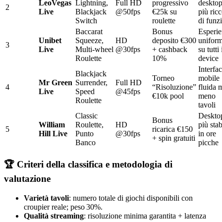
LeoVegas
Lightning,
Full HD
progressivo
deskto
2
Live
Blackjack
@50fps
€25k su
più ric
Switch
roulette
di funz
Baccarat
Bonus
Esperi
Unibet
Squeeze,
HD
deposito €300
unifor
3
Live
Multi‑wheel
@30fps
+ cashback
su tutti 
Roulette
10%
device
Interfac
Blackjack
Torneo
mobile
Mr Green
Surrender,
Full HD
4
“Risoluzione”
fluida 
Live
Speed
@45fps
€10k pool
meno
Roulette
tavoli
Classic
Deskto
Bonus
William
Roulette,
HD
più stab
5
ricarica €150
Hill Live
Punto
@30fps
in ore
+ spin gratuiti
Banco
picche
🏆 Criteri della classifica e metodologia di
valutazione
Varietà tavoli
: numero totale di giochi disponibili con
croupier reale; peso 30%.
Qualità streaming
: risoluzione minima garantita + latenza