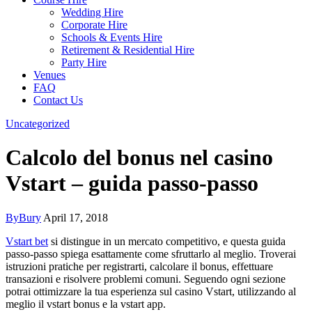
Wedding Hire
Corporate Hire
Schools & Events Hire
Retirement & Residential Hire
Party Hire
Venues
FAQ
Contact Us
Uncategorized
Calcolo del bonus nel casino
Vstart – guida passo-passo
By
Bury
April 17, 2018
Vstart bet
si distingue in un mercato competitivo, e questa guida
passo-passo spiega esattamente come sfruttarlo al meglio. Troverai
istruzioni pratiche per registrarti, calcolare il bonus, effettuare
transazioni e risolvere problemi comuni. Seguendo ogni sezione
potrai ottimizzare la tua esperienza sul casino Vstart, utilizzando al
meglio il vstart bonus e la vstart app.