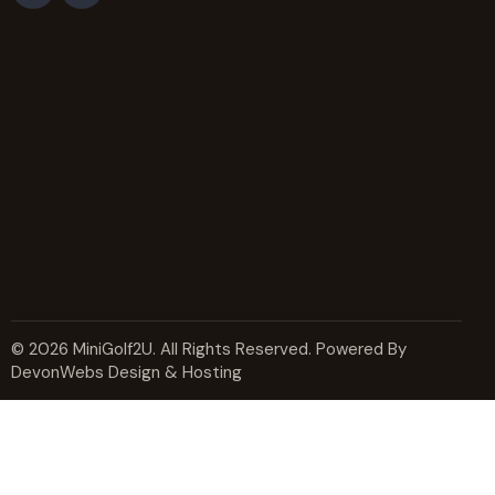
© 2026 MiniGolf2U. All Rights Reserved. Powered By
DevonWebs Design & Hosting