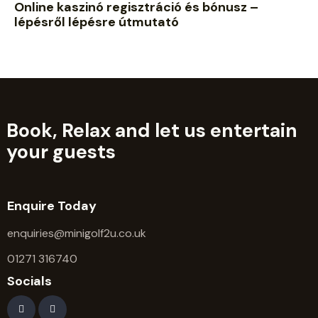
Online kaszinó regisztráció és bónusz –
lépésről lépésre útmutató
Book, Relax and let us entertain
your guests
Enquire Today
enquiries@minigolf2u.co.uk
01271 316740
Socials