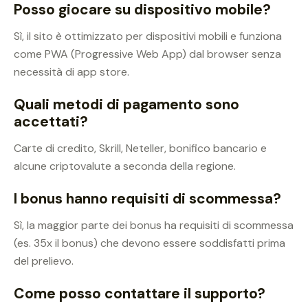
Posso giocare su dispositivo mobile?
Sì, il sito è ottimizzato per dispositivi mobili e funziona
come PWA (Progressive Web App) dal browser senza
necessità di app store.
Quali metodi di pagamento sono
accettati?
Carte di credito, Skrill, Neteller, bonifico bancario e
alcune criptovalute a seconda della regione.
I bonus hanno requisiti di scommessa?
Sì, la maggior parte dei bonus ha requisiti di scommessa
(es. 35x il bonus) che devono essere soddisfatti prima
del prelievo.
Come posso contattare il supporto?