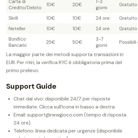
Carta di
1-3
10€
20€
Gratuito
Credito/Debito
giorni
Skrill
10€
10€
24 ore
Gratuito
Neteller
10€
10€
24 ore
Gratuito
Bonifico
3-7
25€
50€
Possibili
Bancario
giorni
La maggior parte dei metodi supporta transazioni in
EUR. Per ritiri, la verifica KYC è obbligatoria prima del
primo prelievo.
Support Guide
Chat dal vivo: disponibile 24/7 per risposte
immediate. Clicca sull’icona in basso a destra.
Email: support@newgioco.com (tempo di risposta
24 ore).
Telefono: linea dedicata per urgenze (disponibile