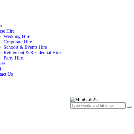
me
se Hire
Wedding Hire
Corporate Hire
Schools & Events Hire
Retirement & Residential Hire
Party Hire
ues
Q
tact Us