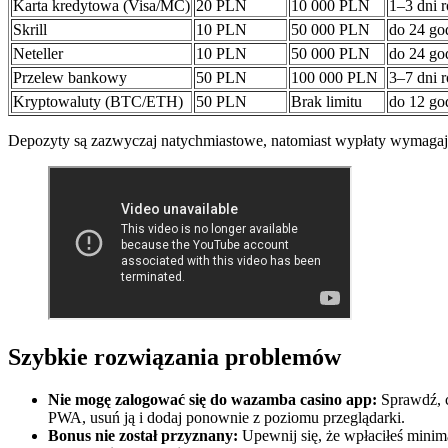
Karta kredytowa (Visa/MC)
20 PLN
10 000 PLN
1–3 dni 
Skrill
10 PLN
50 000 PLN
do 24 go
Neteller
10 PLN
50 000 PLN
do 24 go
Przelew bankowy
50 PLN
100 000 PLN
3–7 dni 
Kryptowaluty (BTC/ETH)
50 PLN
Brak limitu
do 12 go
Depozyty są zazwyczaj natychmiastowe, natomiast wypłaty wymagają 
Szybkie rozwiązania problemów
Nie mogę zalogować się do wazamba casino app:
Sprawdź, c
PWA, usuń ją i dodaj ponownie z poziomu przeglądarki.
Bonus nie został przyznany:
Upewnij się, że wpłaciłeś mini