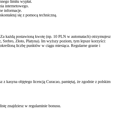
ennego limitu wypłat.
ia internetowego.
ne informacje.
skontaktuj się z pomocą techniczną.
). Za każdą postawioną kwotę (np. 10 PLN w automatach) otrzymujesz
Srebro, Złoto, Platyna). Im wyższy poziom, tym lepsze korzyści:
kreśloną liczbę punktów w ciągu miesiąca. Regularne granie i
 z kasyna objętego licencją Curacao, pamiętaj, że zgodnie z polskim
istę znajdziesz w regulaminie bonusu.