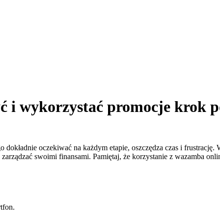
ć i wykorzystać promocje krok 
ego dokładnie oczekiwać na każdym etapie, oszczędza czas i frustrację
 zarządzać swoimi finansami. Pamiętaj, że korzystanie z wazamba onli
tfon.