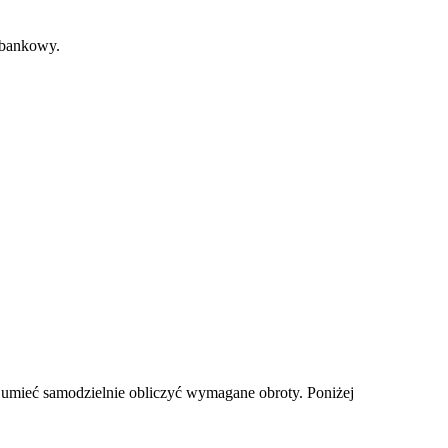
w bankowy.
umieć samodzielnie obliczyć wymagane obroty. Poniżej