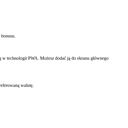
.
 bonusu.
ową w technologii PWA. Możesz dodać ją do ekranu głównego
preferowaną walutę.