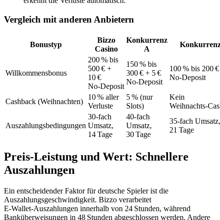
erkennt die Verluste automatisch.
Vergleich mit anderen Anbietern
Bizzo
Konkurrenz
Bonustyp
Konkurrenz
Casino
A
200 % bis
150 % bis
500 € +
100 % bis 200 €
Willkommensbonus
300 € + 5 €
10 €
No‑Deposit
No‑Deposit
No‑Deposit
10 % aller
5 % (nur
Kein
Cashback (Weihnachten)
Verluste
Slots)
Weihnachts‑Ca
30‑fach
40‑fach
35‑fach Umsatz
Auszahlungsbedingungen
Umsatz,
Umsatz,
21 Tage
14 Tage
30 Tage
Preis‑Leistung und Wert: Schnellere
Auszahlungen
Ein entscheidender Faktor für deutsche Spieler ist die
Auszahlungsgeschwindigkeit. Bizzo verarbeitet
E‑Wallet‑Auszahlungen innerhalb von 24 Stunden, während
Banküberweisungen in 48 Stunden abgeschlossen werden. Andere