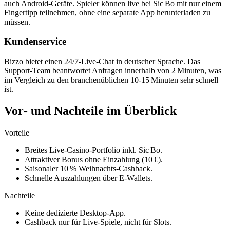
auch Android‑Geräte. Spieler können live bei Sic Bo mit nur einem
Fingertipp teilnehmen, ohne eine separate App herunterladen zu
müssen.
Kundenservice
Bizzo bietet einen 24/7‑Live‑Chat in deutscher Sprache. Das
Support‑Team beantwortet Anfragen innerhalb von 2 Minuten, was
im Vergleich zu den branchenüblichen 10‑15 Minuten sehr schnell
ist.
Vor‑ und Nachteile im Überblick
Vorteile
Breites Live‑Casino‑Portfolio inkl. Sic Bo.
Attraktiver Bonus ohne Einzahlung (10 €).
Saisonaler 10 % Weihnachts‑Cashback.
Schnelle Auszahlungen über E‑Wallets.
Nachteile
Keine dedizierte Desktop‑App.
Cashback nur für Live‑Spiele, nicht für Slots.