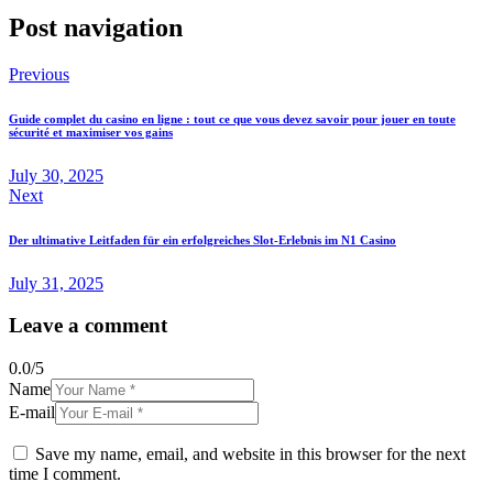
Post navigation
Previous
Guide complet du casino en ligne : tout ce que vous devez savoir pour jouer en toute
sécurité et maximiser vos gains
July 30, 2025
Next
Der ultimative Leitfaden für ein erfolgreiches Slot‑Erlebnis im N1 Casino
July 31, 2025
Leave a comment
0.0
/
5
Name
E-mail
Save my name, email, and website in this browser for the next
time I comment.