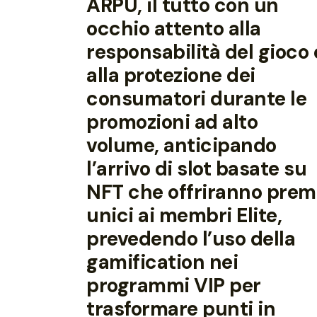
ARPU, il tutto con un
occhio attento alla
responsabilità del gioco 
alla protezione dei
consumatori durante le
promozioni ad alto
volume, anticipando
l’arrivo di slot basate su
NFT che offriranno prem
unici ai membri Elite,
prevedendo l’uso della
gamification nei
programmi VIP per
trasformare punti in