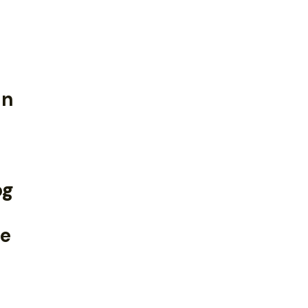
un
og
ne