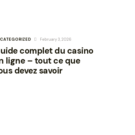
CATEGORIZED
February 3, 2026
uide complet du casino
n ligne – tout ce que
ous devez savoir