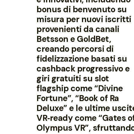
bonus di benvenuto su
misura per nuovi iscritti
provenienti da canali
Betsson e GoldBet,
creando percorsi di
fidelizzazione basati su
cashback progressivo e
giri gratuiti su slot
flagship come “Divine
Fortune”, “Book of Ra
Deluxe” e le ultime uscit
VR‑ready come “Gates o
Olympus VR”, sfruttand