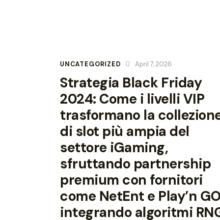
UNCATEGORIZED
April 7, 2026
Strategia Black Friday
2024: Come i livelli VIP
trasformano la collezion
di slot più ampia del
settore iGaming,
sfruttando partnership
premium con fornitori
come NetEnt e Play’n GO
integrando algoritmi RN