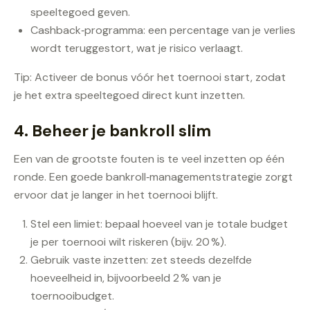
speeltegoed geven.
Cashback‑programma: een percentage van je verlies
wordt teruggestort, wat je risico verlaagt.
Tip: Activeer de bonus vóór het toernooi start, zodat
je het extra speeltegoed direct kunt inzetten.
4. Beheer je bankroll slim
Een van de grootste fouten is te veel inzetten op één
ronde. Een goede bankroll‑managementstrategie zorgt
ervoor dat je langer in het toernooi blijft.
Stel een limiet: bepaal hoeveel van je totale budget
je per toernooi wilt riskeren (bijv. 20 %).
Gebruik vaste inzetten: zet steeds dezelfde
hoeveelheid in, bijvoorbeeld 2 % van je
toernooibudget.