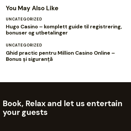
You May Also Like
UNCATEGORIZED
Hugo Casino – komplett guide til registrering,
bonuser og utbetalinger
UNCATEGORIZED
Ghid practic pentru Million Casino Online –
Bonus și siguranță
Book, Relax and let us entertain
your guests