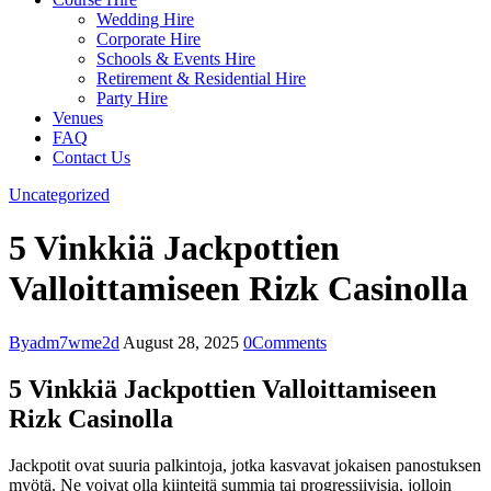
Wedding Hire
Corporate Hire
Schools & Events Hire
Retirement & Residential Hire
Party Hire
Venues
FAQ
Contact Us
Uncategorized
5 Vinkkiä Jackpottien
Valloittamiseen Rizk Casinolla
By
adm7wme2d
August 28, 2025
0
Comments
5 Vinkkiä Jackpottien Valloittamiseen
Rizk Casinolla
Jackpotit ovat suuria palkintoja, jotka kasvavat jokaisen panostuksen
myötä. Ne voivat olla kiinteitä summia tai progressiivisia, jolloin