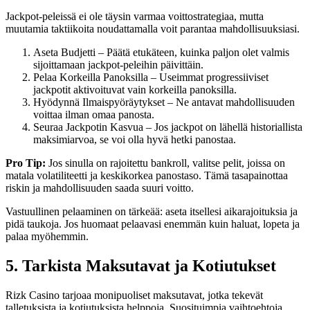
Jackpot-peleissä ei ole täysin varmaa voittostrategiaa, mutta
muutamia taktiikoita noudattamalla voit parantaa mahdollisuuksiasi.
Aseta Budjetti – Päätä etukäteen, kuinka paljon olet valmis
sijoittamaan jackpot-peleihin päivittäin.
Pelaa Korkeilla Panoksilla – Useimmat progressiiviset
jackpotit aktivoituvat vain korkeilla panoksilla.
Hyödynnä Ilmaispyöräytykset – Ne antavat mahdollisuuden
voittaa ilman omaa panosta.
Seuraa Jackpotin Kasvua – Jos jackpot on lähellä historiallista
maksimiarvoa, se voi olla hyvä hetki panostaa.
Pro Tip:
Jos sinulla on rajoitettu bankroll, valitse pelit, joissa on
matala volatiliteetti ja keskikorkea panostaso. Tämä tasapainottaa
riskin ja mahdollisuuden saada suuri voitto.
Vastuullinen pelaaminen on tärkeää: aseta itsellesi aikarajoituksia ja
pidä taukoja. Jos huomaat pelaavasi enemmän kuin haluat, lopeta ja
palaa myöhemmin.
5. Tarkista Maksutavat ja Kotiutukset
Rizk Casino tarjoaa monipuoliset maksutavat, jotka tekevät
talletuksista ja kotiutuksista helppoja. Suosituimpia vaihtoehtoja