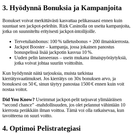
3. Hyödynnä Bonuksia ja Kampanjoita
Bonukset voivat merkittävästi kasvattaa pelikassaasi ennen kuin
suuntaat sen jackpot-peleihin. Rizk Casinolla on useita kampanjoita,
jotka on suunniteltu erityisesti jackpot-intoilijoille.
Tervetuliaisbonus: 100 % talletusbonus + 200 ilmaiskierrosta.
Jackpot Booster – kampanja, jossa jokainen panostus
bonuspelissä lisää jackpotin kasvua 10 %.
Uuden pelin lanseeraus – usein mukana ilmaispyöräytyksiä,
jotka voivat johtaa suuriin voittoihin.
Kun hyödynnät näitä tarjouksia, muista tarkistaa
kierrätysvaatimukset. Jos kierrätys on 30x bonuksen arvo, ja
bonuksesi on 50 €, sinun täytyy panostaa 1500 € ennen kuin voit
nostaa voitot.
Did You Know?
Useimmat jackpot-pelit tarjoavat ylimääräisen
“second chance” -mahdollisuuden, jos olet pelannut vähintään 10
kierrosta peräkkäin ilman voittoa. Tämä voi olla ratkaisevaa, kun
tavoitteena on suuri voitto.
4. Optimoi Pelistrategiasi