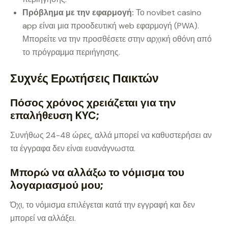
Πρόβλημα με την εφαρμογή:
Το novibet casino
app είναι μια προοδευτική web εφαρμογή (PWA).
Μπορείτε να την προσθέσετε στην αρχική οθόνη από
το πρόγραμμα περιήγησης.
Συχνές Ερωτήσεις Παικτών
Πόσος χρόνος χρειάζεται για την
επαλήθευση KYC;
Συνήθως 24-48 ώρες, αλλά μπορεί να καθυστερήσει αν
τα έγγραφα δεν είναι ευανάγνωστα.
Μπορώ να αλλάξω το νόμισμα του
λογαριασμού μου;
Όχι, το νόμισμα επιλέγεται κατά την εγγραφή και δεν
μπορεί να αλλάξει.