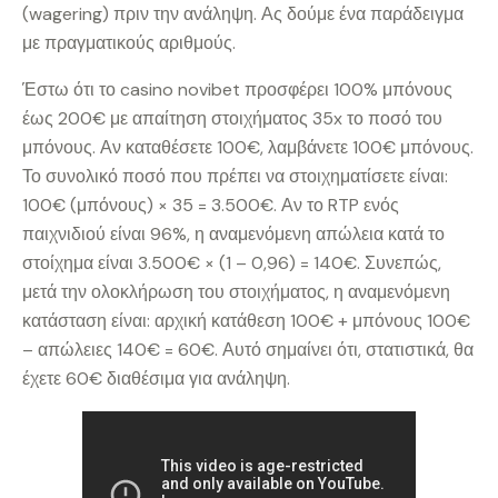
(wagering) πριν την ανάληψη. Ας δούμε ένα παράδειγμα
με πραγματικούς αριθμούς.
Έστω ότι το casino novibet προσφέρει 100% μπόνους
έως 200€ με απαίτηση στοιχήματος 35x το ποσό του
μπόνους. Αν καταθέσετε 100€, λαμβάνετε 100€ μπόνους.
Το συνολικό ποσό που πρέπει να στοιχηματίσετε είναι:
100€ (μπόνους) × 35 = 3.500€. Αν το RTP ενός
παιχνιδιού είναι 96%, η αναμενόμενη απώλεια κατά το
στοίχημα είναι 3.500€ × (1 – 0,96) = 140€. Συνεπώς,
μετά την ολοκλήρωση του στοιχήματος, η αναμενόμενη
κατάσταση είναι: αρχική κατάθεση 100€ + μπόνους 100€
– απώλειες 140€ = 60€. Αυτό σημαίνει ότι, στατιστικά, θα
έχετε 60€ διαθέσιμα για ανάληψη.