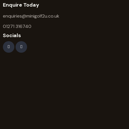
Enquire Today
enquiries@minigolf2u.co.uk
01271 316740
Socials