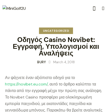
UNCATEGORIZED
Οδηγός Casino Novibet:
Εγγραφή, Υπολογισμοί και
Αναλήψεις
BURY
March 4, 2018
Αν ψάχνετε έναν αξιόπιστο οδηγό για το
https://novibet.eu.com/
, αυτό το άρθρο καλύπτει τα
πάντα από την εγγραφή μέχρι την πρώτη σας ανάληψη.
Το Novibet Casino προσφέρει μια ολοκληρωμένη
εμπειρία παιχνιδιού, με εκατοντάδες παιχνίδια και
γενναιόδωρα μπόνους. Παρακάτω θα βρείτε αναλυτικές