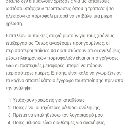
casino
δεν επιβάλλουν χρεώσεις για τις καταθέσεις,
ωστόσο υπάρχουν περιπτώσεις όπου η τράπεζα ή το
ηλεκτρονικό πορτοφόλι μπορεί να επιβάλει μια μικρή
χρέωση.
Επιπλέον, οι παίκτες συχνά ρωτούν για τους χρόνους
επεξεργασίας. Όπως αναφέραμε προηγουμένως, οι
περισσότεροι παίκτες θα διαπιστώσουν ότι οι αναλήψεις
μέσω ηλεκτρονικών πορτοφολιών είναι οι πιο γρήγορες,
ενώ οι τραπεζικές μεταφορές μπορεί να πάρουν
περισσότερες ημέρες. Επίσης, είναι καλό να γνωρίζετε αν
το καζίνο απαιτεί κάποιο έγγραφο ταυτοποίησης πριν από
την ανάληψη.
Υπάρχουν χρεώσεις για καταθέσεις;
Ποιες είναι οι ταχύτερες μέθοδοι ανάληψης;
Πρέπει να επαληθεύσω τον λογαριασμό μου;
Ποιες μέθοδοι είναι διαθέσιμες για αναλήψεις;