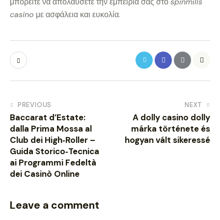
μπορείτε να απολαύσετε την εμπειρία σας στο
spinmills
casino
με ασφάλεια και ευκολία.
PREVIOUS
NEXT
Baccarat d’Estate:
A dolly casino dolly
dalla Prima Mossa al
márka története és
Club dei High‑Roller –
hogyan vált sikeressé
Guida Storico‑Tecnica
ai Programmi Fedeltà
dei Casinò Online
Leave a comment