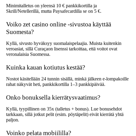
Minimitalletus on yleensä 10 € pankkikortilla ja
Skrill/Netellerillä, mutta Paysafecardilla se on 5 €.
Voiko zet casino online -sivustoa käyttää
Suomesta?
Kyllä, sivusto hyväksyy suomalaispelaajia. Muista kuitenkin
veroasiat, sillä Curaçaon lisenssi tarkoittaa, että voitot ovat
veronalaisia Suomessa.
Kuinka kauan kotiutus kestää?
Nostot käsitellään 24 tunnin sisällä, minkä jälkeen e-lompakoille
rahat näkyvät heti, pankkikortilla 1–3 pankkipäivää.
Onko bonuksella kierrätysvaatimus?
Kyllä, tyypillinen on 35x (talletus + bonus). Lue bonusehdot
tarkkaan, sillä jotkut pelit (esim. pöytäpelit) eivät kierrätä yhtä
paljon.
Voinko pelata mobiililla?