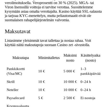
veroilmoituksella. Veroprosentti on 30 % (2025). MGA- tai
Viron lisenssillä voittoja ei tarvitse verottaa. Suosittelemme
kysymään asiaa omalta verottajalta. Kasino käyttää SSL-salausta
ja tarjoaa KYC-menettelyn, mutta peliautomaatit eivät ole
suomalaisen rahapelijärjestelmän valvomia.
Maksutavat
Listasimme yleisimmät tavat tallettaa ja nostaa rahaa. Voit
käyttää näitä maksutapoja suoraan
Casino zet
-sivustolla.
Maksimi
Käsittelyaika
Maksutapa
Minimitalletus
nosto
(nosto)
Pankkikortti
1–3
10 €
5 000 €
(Visa/MC)
pankkipäivää
Skrill
10 €
10 000 €
0–24 h
Neteller
10 €
10 000 €
0–24 h
Paysafecard
5 €
2 500 €
Ei nostoja
Kryptovaluutta