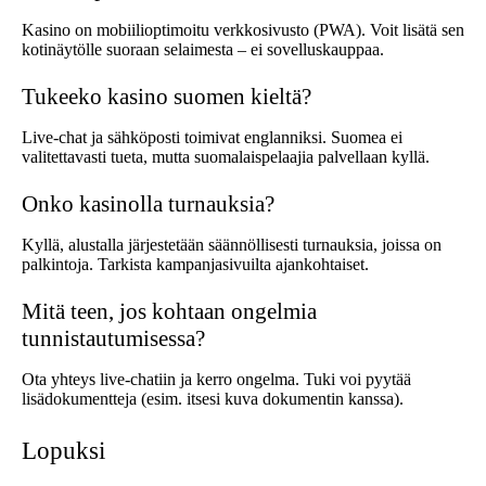
Kasino on mobiilioptimoitu verkkosivusto (PWA). Voit lisätä sen
kotinäytölle suoraan selaimesta – ei sovelluskauppaa.
Tukeeko kasino suomen kieltä?
Live-chat ja sähköposti toimivat englanniksi. Suomea ei
valitettavasti tueta, mutta suomalaispelaajia palvellaan kyllä.
Onko kasinolla turnauksia?
Kyllä, alustalla järjestetään säännöllisesti turnauksia, joissa on
palkintoja. Tarkista kampanjasivuilta ajankohtaiset.
Mitä teen, jos kohtaan ongelmia
tunnistautumisessa?
Ota yhteys live-chatiin ja kerro ongelma. Tuki voi pyytää
lisädokumentteja (esim. itsesi kuva dokumentin kanssa).
Lopuksi