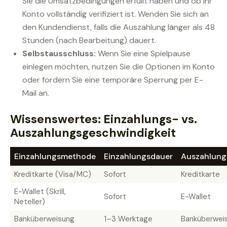
Sie die Umsatzbedingungen erfüllt haben und ob Ihr
Konto vollständig verifiziert ist. Wenden Sie sich an
den Kundendienst, falls die Auszahlung länger als 48
Stunden (nach Bearbeitung) dauert.
Selbstausschluss:
Wenn Sie eine Spielpause
einlegen möchten, nutzen Sie die Optionen im Konto
oder fordern Sie eine temporäre Sperrung per E-
Mail an.
Wissenswertes: Einzahlungs- vs.
Auszahlungsgeschwindigkeit
Einzahlungsmethode
Einzahlungsdauer
Auszahlun
Kreditkarte (Visa/MC)
Sofort
Kreditkarte
E-Wallet (Skrill,
Sofort
E-Wallet
Neteller)
Banküberweisung
1–3 Werktage
Banküberwei