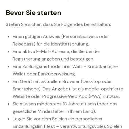
Bevor Sie starten
Stellen Sie sicher, dass Sie Folgendes bereithalten:
Einen gültigen Ausweis (Personalausweis oder
Reisepass) für die Identitätsprüfung.
Eine aktive E-Mail-Adresse, die Sie bei der
Registrierung angeben und bestätigen.
Eine Zahlungsmethode Ihrer Wahl – Kreditkarte, E-
Wallet oder Banküberweisung.
Ein Gerät mit aktuellem Browser (Desktop oder
Smartphone). Das Angebot ist als mobile-optimierte
Website oder Progressive Web App (PWA) nutzbar.
Sie müssen mindestens 18 Jahre alt sein (oder das
gesetzliche Mindestalter in Ihrem Land).
Legen Sie vor dem Spielen ein persönliches
Einzahlungslimit fest – verantwortungsvolles Spielen