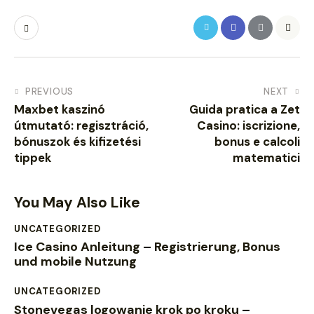
PREVIOUS
NEXT
Maxbet kaszinó
Guida pratica a Zet
útmutató: regisztráció,
Casino: iscrizione,
bónuszok és kifizetési
bonus e calcoli
tippek
matematici
You May Also Like
UNCATEGORIZED
Ice Casino Anleitung – Registrierung, Bonus
und mobile Nutzung
UNCATEGORIZED
Stonevegas logowanie krok po kroku –