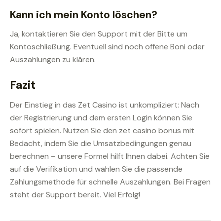
Kann ich mein Konto löschen?
Ja, kontaktieren Sie den Support mit der Bitte um
Kontoschließung. Eventuell sind noch offene Boni oder
Auszahlungen zu klären.
Fazit
Der Einstieg in das Zet Casino ist unkompliziert: Nach
der Registrierung und dem ersten Login können Sie
sofort spielen. Nutzen Sie den zet casino bonus mit
Bedacht, indem Sie die Umsatzbedingungen genau
berechnen – unsere Formel hilft Ihnen dabei. Achten Sie
auf die Verifikation und wählen Sie die passende
Zahlungsmethode für schnelle Auszahlungen. Bei Fragen
steht der Support bereit. Viel Erfolg!