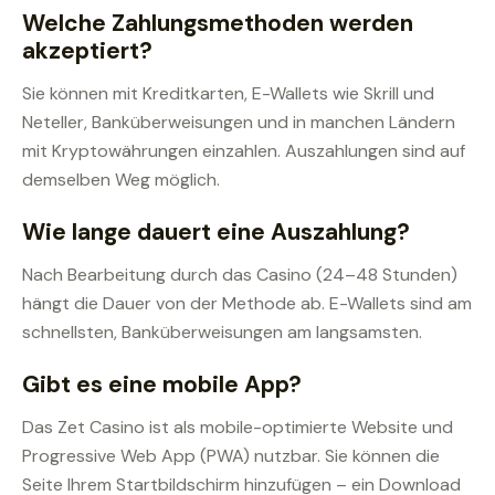
Welche Zahlungsmethoden werden
akzeptiert?
Sie können mit Kreditkarten, E-Wallets wie Skrill und
Neteller, Banküberweisungen und in manchen Ländern
mit Kryptowährungen einzahlen. Auszahlungen sind auf
demselben Weg möglich.
Wie lange dauert eine Auszahlung?
Nach Bearbeitung durch das Casino (24–48 Stunden)
hängt die Dauer von der Methode ab. E-Wallets sind am
schnellsten, Banküberweisungen am langsamsten.
Gibt es eine mobile App?
Das Zet Casino ist als mobile-optimierte Website und
Progressive Web App (PWA) nutzbar. Sie können die
Seite Ihrem Startbildschirm hinzufügen – ein Download