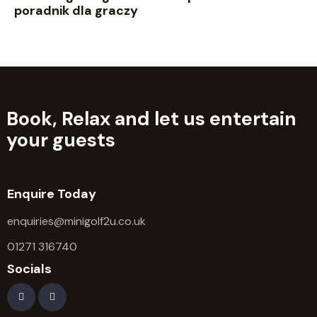
poradnik dla graczy
Book, Relax and let us entertain
your guests
Enquire Today
enquiries@minigolf2u.co.uk
01271 316740
Socials