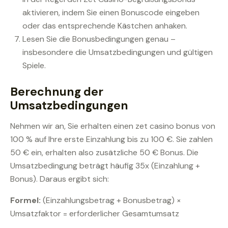
aktivieren, indem Sie einen Bonuscode eingeben
oder das entsprechende Kästchen anhaken.
Lesen Sie die Bonusbedingungen genau –
insbesondere die Umsatzbedingungen und gültigen
Spiele.
Berechnung der
Umsatzbedingungen
Nehmen wir an, Sie erhalten einen zet casino bonus von
100 % auf Ihre erste Einzahlung bis zu 100 €. Sie zahlen
50 € ein, erhalten also zusätzliche 50 € Bonus. Die
Umsatzbedingung beträgt häufig 35x (Einzahlung +
Bonus). Daraus ergibt sich:
Formel:
(Einzahlungsbetrag + Bonusbetrag) ×
Umsatzfaktor = erforderlicher Gesamtumsatz