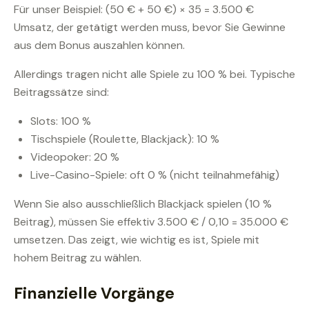
Für unser Beispiel: (50 € + 50 €) × 35 = 3.500 €
Umsatz, der getätigt werden muss, bevor Sie Gewinne
aus dem Bonus auszahlen können.
Allerdings tragen nicht alle Spiele zu 100 % bei. Typische
Beitragssätze sind:
Slots: 100 %
Tischspiele (Roulette, Blackjack): 10 %
Videopoker: 20 %
Live-Casino-Spiele: oft 0 % (nicht teilnahmefähig)
Wenn Sie also ausschließlich Blackjack spielen (10 %
Beitrag), müssen Sie effektiv 3.500 € / 0,10 = 35.000 €
umsetzen. Das zeigt, wie wichtig es ist, Spiele mit
hohem Beitrag zu wählen.
Finanzielle Vorgänge