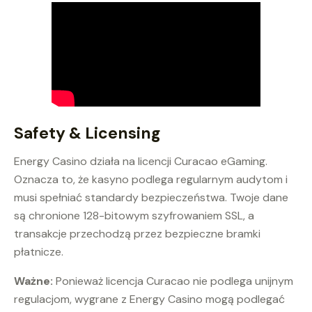
Safety & Licensing
Energy Casino działa na licencji Curacao eGaming.
Oznacza to, że kasyno podlega regularnym audytom i
musi spełniać standardy bezpieczeństwa. Twoje dane
są chronione 128-bitowym szyfrowaniem SSL, a
transakcje przechodzą przez bezpieczne bramki
płatnicze.
Ważne:
Ponieważ licencja Curacao nie podlega unijnym
regulacjom, wygrane z Energy Casino mogą podlegać