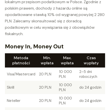
lokalnym przepisom podatkowym w Polsce. Zgodnie z
polskim prawem, dochody z hazardu online są
opodatkowane stawką 10% od wygranej powyżej 2 280
PLN. Zalecamy skonsultować się z doradcą
podatkowym w celu wywiązania się z obowiązków
fiskalnych.
Money In, Money Out
Metoda
Min.
Max.
Czas
płatności
wpłata
wpłata
wypłaty
10 000
2–5 dni
Visa/Mastercard
20 PLN
PLN
roboczych
10 000
Skrill
20 PLN
do 24 godzin
PLN
10 000
Neteller
20 PLN
do 24 godzin
PLN