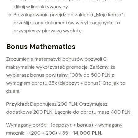
kliknij w link aktywacyjny.
Po zalogowaniu przejdź do zakładki „Moje konto” i
prześlij skany dokumentów weryfikacyjnych. To
przyspieszy pierwszą wypłatę.
Bonus Mathematics
Zrozumienie matematyki bonusów pozwoli Ci
maksymalnie wykorzystać promocje. Załóżmy, że
wybierasz bonus powitalny: 100% do 500 PLN z
wymogiem obrotu 35x (depozyt + bonus). Oto jak to
działa:
Przykład:
Deponujesz 200 PLN. Otrzymujesz
dodatkowe 200 PLN. Łącznie do obrotu masz 400 PLN.
Wymagany obrót = (depozyt + bonus) × wymagany
mnożnik = (200 + 200) × 35 =
14 000 PLN
.