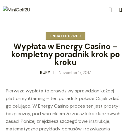
UNCATEGORIZED
Wypłata w Energy Casino –
kompletny poradnik krok po
kroku
BURY
November 17, 2017
Pierwsza wypłata to prawdziwy sprawdzian każdej
platformy iGaming – ten poradnik pokaże Ci, jak zdać
go celująco. W Energy Casino proces ten jest prosty i
bezpieczny, pod warunkiem że znasz kilka kluczowych
zasad. Poniżej znajdziesz szczegółowe instrukcje,
matematyczne przykłady bonusów i rozwiązania