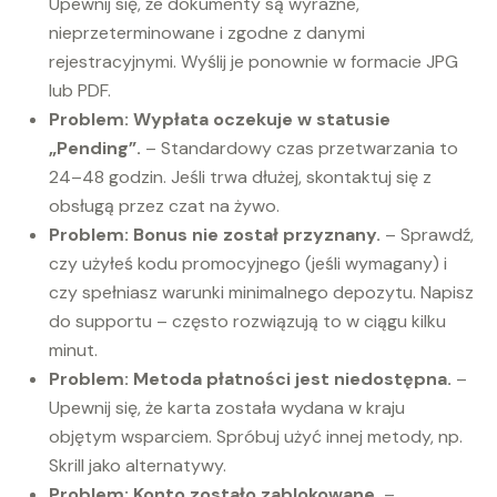
Upewnij się, że dokumenty są wyraźne,
nieprzeterminowane i zgodne z danymi
rejestracyjnymi. Wyślij je ponownie w formacie JPG
lub PDF.
Problem: Wypłata oczekuje w statusie
„Pending”.
– Standardowy czas przetwarzania to
24–48 godzin. Jeśli trwa dłużej, skontaktuj się z
obsługą przez czat na żywo.
Problem: Bonus nie został przyznany.
– Sprawdź,
czy użyłeś kodu promocyjnego (jeśli wymagany) i
czy spełniasz warunki minimalnego depozytu. Napisz
do supportu – często rozwiązują to w ciągu kilku
minut.
Problem: Metoda płatności jest niedostępna.
–
Upewnij się, że karta została wydana w kraju
objętym wsparciem. Spróbuj użyć innej metody, np.
Skrill jako alternatywy.
Problem: Konto zostało zablokowane.
–