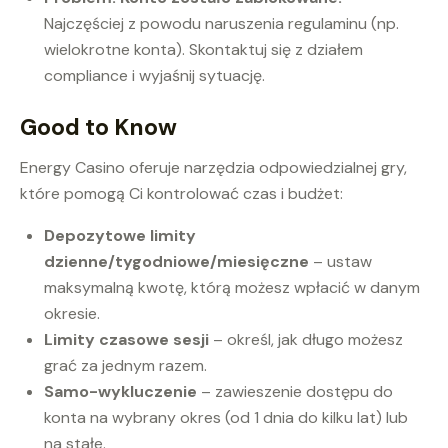
Najczęściej z powodu naruszenia regulaminu (np.
wielokrotne konta). Skontaktuj się z działem
compliance i wyjaśnij sytuację.
Good to Know
Energy Casino oferuje narzędzia odpowiedzialnej gry,
które pomogą Ci kontrolować czas i budżet:
Depozytowe limity
dzienne/tygodniowe/miesięczne
– ustaw
maksymalną kwotę, którą możesz wpłacić w danym
okresie.
Limity czasowe sesji
– określ, jak długo możesz
grać za jednym razem.
Samo-wykluczenie
– zawieszenie dostępu do
konta na wybrany okres (od 1 dnia do kilku lat) lub
na stałe.