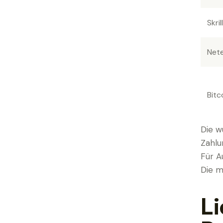
Skril
Nete
Bitc
Die w
Zahlu
Für A
Die m
Li