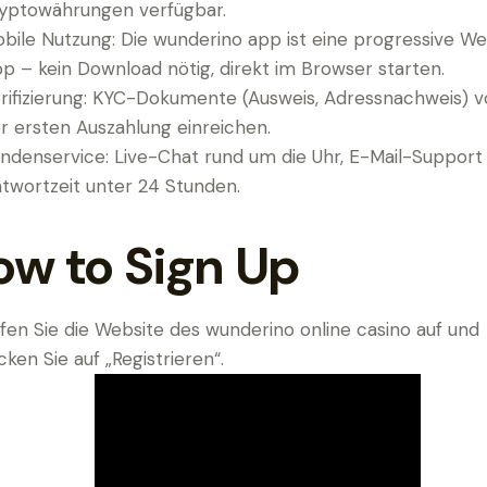
yptowährungen verfügbar.
bile Nutzung: Die wunderino app ist eine progressive W
p – kein Download nötig, direkt im Browser starten.
rifizierung: KYC-Dokumente (Ausweis, Adressnachweis) v
r ersten Auszahlung einreichen.
ndenservice: Live-Chat rund um die Uhr, E-Mail-Support
twortzeit unter 24 Stunden.
ow to Sign Up
fen Sie die Website des wunderino online casino auf und
icken Sie auf „Registrieren“.