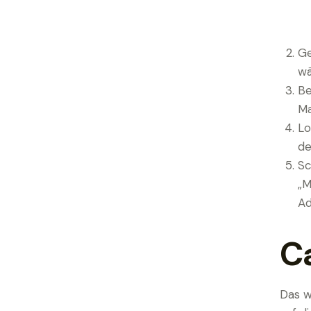
Ge
wä
Be
Ma
Lo
de
Sc
„M
Ad
C
Das w