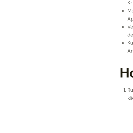
Kr
Mo
Ap
Ve
de
Ku
An
H
Ru
kl