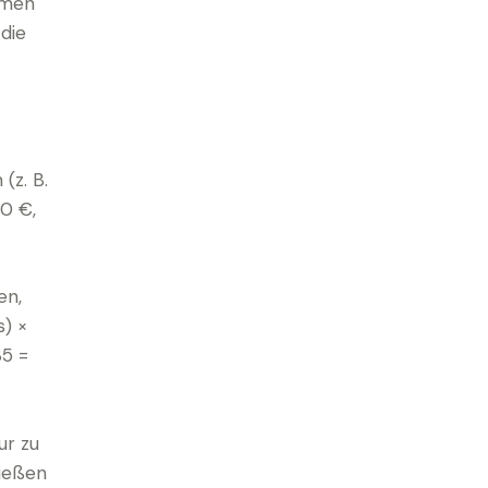
ehmen
 die
(z. B.
10 €,
en,
s) ×
35 =
ur zu
ließen