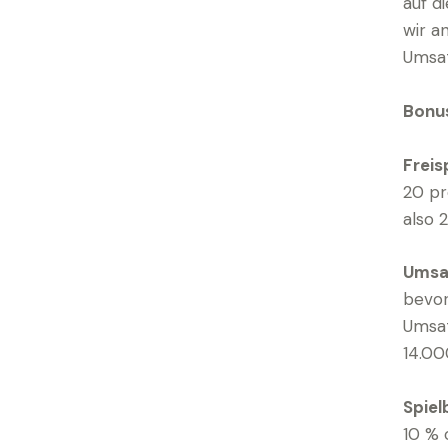
auf d
wir a
Umsa
Bonu
Freis
20 pr
also 
Umsa
bevor
Umsat
14.00
Spiel
10 % 