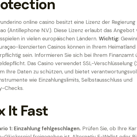
rotection
underino online casino besitzt eine Lizenz der Regierung
ao (Antillephone N.V.). Diese Lizenz erlaubt das Angebot
sspielen in vielen europäischen Ländern.
Wichtig:
Gewin
uraçao-lizenzierten Casinos können in Ihrem Heimatland
rpflichtig sein. Informieren Sie sich bei Ihrem Finanzamt
eldepflicht. Das Casino verwendet SSL-Verschlüsselung 
 um Ihre Daten zu schützen, und bietet verantwortungsvol
instrumente wie Einzahlungslimits, Selbstausschluss und
ty-Checks.
x It Fast
rio 1: Einzahlung fehlgeschlagen.
Prüfen Sie, ob Ihre Kar
e-Glücksspiel freigegeben ist. Alternativ E-Wallet oder Bi