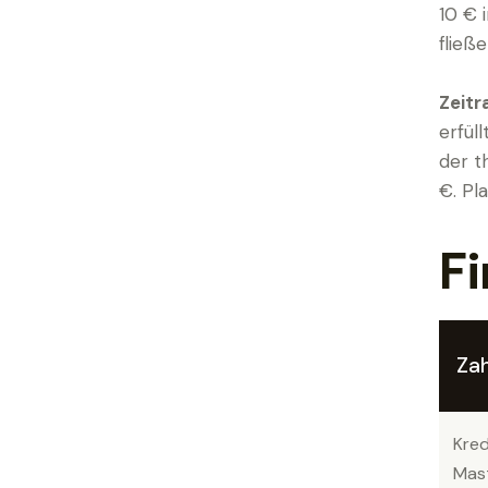
10 € 
fließ
Zeitr
erfül
der t
€. Pl
Fi
Za
Kred
Mas